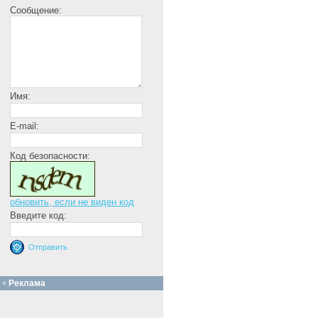
Сообщение:
Имя:
E-mail:
Код безопасности:
обновить, если не виден код
Введите код:
Реклама