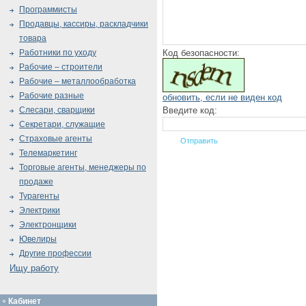
Программисты
Продавцы, кассиры, раскладчики
товара
Код безопасности:
Работники по уходу
Рабочие – строители
Рабочие – металлообработка
Рабочие разные
обновить, если не виден код
Введите код:
Слесари, сварщики
Секретари, служащие
Страховые агенты
Телемаркетинг
Торговые агенты, менеджеры по
продаже
Турагенты
Электрики
Электронщики
Ювелиры
Другие профессии
Ищу работу
Кабинет