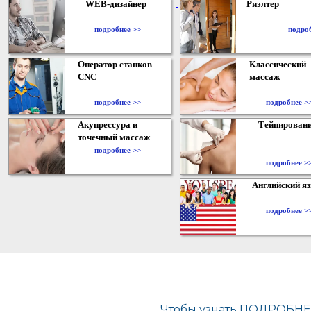
WEB-дизайнер
Риэлтер
​
подробнее >>
подро
Оператор станков
Классический
CNC
массаж
подробнее >>
подробнее >
Акупрессура и
Тейпирован
точечный массаж
подробнее >>
подробнее >
Английский я
подробнее >