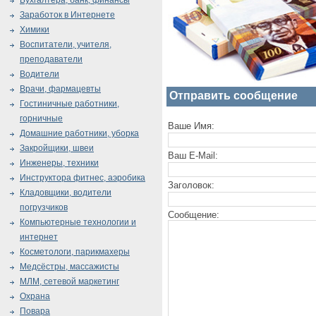
Бухгалтера, банк, финансы
Заработок в Интернете
Химики
Воспитатели, учителя,
преподаватели
Водители
Врачи, фармацевты
Отправить сообщение
Гостиничные работники,
горничные
Ваше Имя:
Домашние работники, уборка
Закройщики, швеи
Ваш E-Mail:
Инженеры, техники
Инструктора фитнес, аэробика
Заголовок:
Кладовщики, водители
погрузчиков
Сообщение:
Компьютерные технологии и
интернет
Косметологи, парикмахеры
Медсёстры, массажисты
МЛМ, сетевой маркетинг
Охрана
Повара