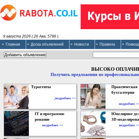
9 августа 2026 ( 26 Ава, 5786 ).
Главная
Доска объявлений
Новости
Правила
Помощ
ВЫСОКО ОПЛАЧИ
Получить предложения по профессионально
Турагенты
Практическая
бухгалтерия
подробнее >>
подробнее >
IT и программи-
Ювелирное дел
рование
3D моделирова
подробнее >>
подробнее >