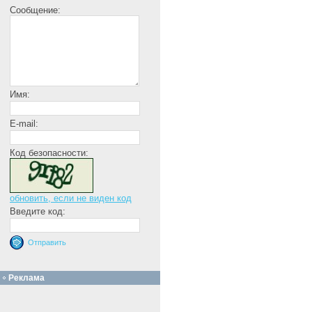
Сообщение:
Имя:
E-mail:
Код безопасности:
обновить, если не виден код
Введите код:
Реклама