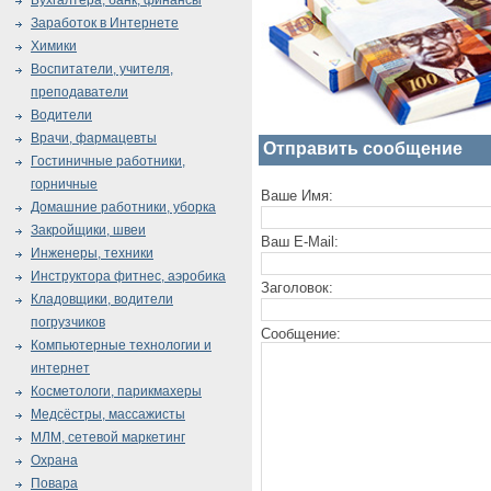
Бухгалтера, банк, финансы
Заработок в Интернете
Химики
Воспитатели, учителя,
преподаватели
Водители
Врачи, фармацевты
Отправить сообщение
Гостиничные работники,
горничные
Ваше Имя:
Домашние работники, уборка
Закройщики, швеи
Ваш E-Mail:
Инженеры, техники
Инструктора фитнес, аэробика
Заголовок:
Кладовщики, водители
погрузчиков
Сообщение:
Компьютерные технологии и
интернет
Косметологи, парикмахеры
Медсёстры, массажисты
МЛМ, сетевой маркетинг
Охрана
Повара