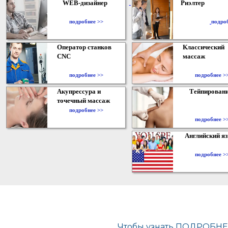
WEB-дизайнер
Риэлтер
​
подробнее >>
подро
Оператор станков
Классический
CNC
массаж
подробнее >>
подробнее >
Акупрессура и
Тейпирован
точечный массаж
подробнее >>
подробнее >
Английский я
подробнее >