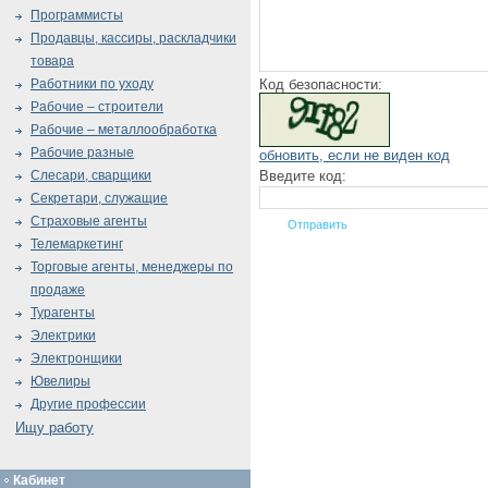
Программисты
Продавцы, кассиры, раскладчики
товара
Код безопасности:
Работники по уходу
Рабочие – строители
Рабочие – металлообработка
Рабочие разные
обновить, если не виден код
Введите код:
Слесари, сварщики
Секретари, служащие
Страховые агенты
Телемаркетинг
Торговые агенты, менеджеры по
продаже
Турагенты
Электрики
Электронщики
Ювелиры
Другие профессии
Ищу работу
Кабинет