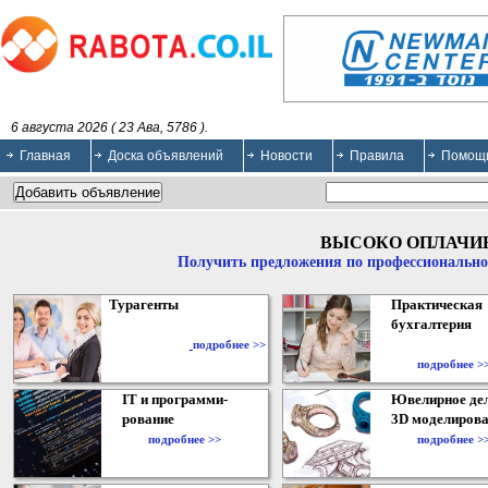
6 августа 2026 ( 23 Ава, 5786 ).
Главная
Доска объявлений
Новости
Правила
Помощ
ВЫСОКО ОПЛАЧИ
Получить предложения по профессионально
Турагенты
Практическая
бухгалтерия
подробнее >>
подробнее >
IT и программи-
Ювелирное дел
рование
3D моделирова
подробнее >>
подробнее >