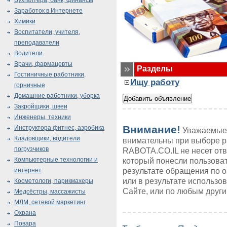
Бухгалтера, банк, финансы
Заработок в Интернете
Химики
Воспитатели, учителя,
преподаватели
Водители
Врачи, фармацевты
Разделы
Гостиничные работники,
Ищу работу
горничные
Домашние работники, уборка
Закройщики, швеи
Инженеры, техники
Внимание!
Инструктора фитнес, аэробика
Уважаемые 
Кладовщики, водители
внимательны при выборе р
погрузчиков
RABOTA.CO.IL не несет от
Компьютерные технологии и
который понесли пользоват
результате обращения по 
интернет
или в результате использ
Косметологи, парикмахеры
Сайте, или по любым друг
Медсёстры, массажисты
МЛМ, сетевой маркетинг
Охрана
Повара