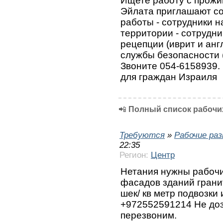
Ищете работу с прожи
Эйлата приглашают со
работы - сотрудники 
территории - ⁠сотрудни
рецепции (иврит и анг
службы безопасности 
Звоните 054-6158939.
для граждан Израиля
📲
Полный список рабочих
Требуются
»
Рабочие ра
22:35
Регион:
Центр
Нетания нужны рабочи
фасадов зданий гранит
шек/ кв метр подвозки
+972552591214 Не доз
перезвоним.