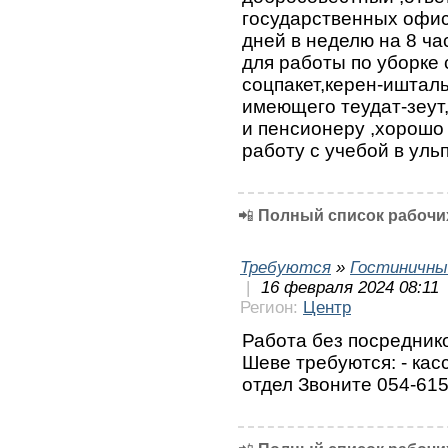
государственных офис
дней в неделю на 8 ча
для работы по уборке 
соцпакет,керен-ишталь
имеющего теудат-зеут
и пенсионеру ,хорошо
работу с учебой в уль
📲
Полный список рабочих
Требуются
»
Гостиничны
|
16 февраля 2024 08:11
Регион:
Центр
Работа без посреднико
Шеве требуются: - кас
отдел Звоните 054-61