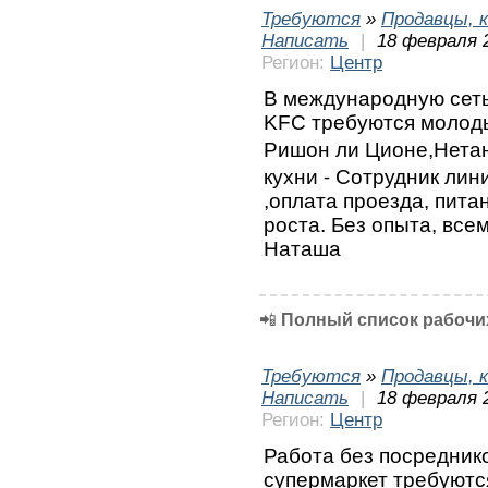
Требуются
»
Продавцы, к
Написать
|
18 февраля 
Регион:
Центр
В международную сеть
KFC требуются молодые
Ришон ли Ционе,Нетан
кухни ⁃ Сотрудник лин
,оплата проезда, пита
роста. Без опыта, все
Наташа
📲
Полный список рабочих
Требуются
»
Продавцы, к
Написать
|
18 февраля 
Регион:
Центр
Работа без посреднико
супермаркет требуются