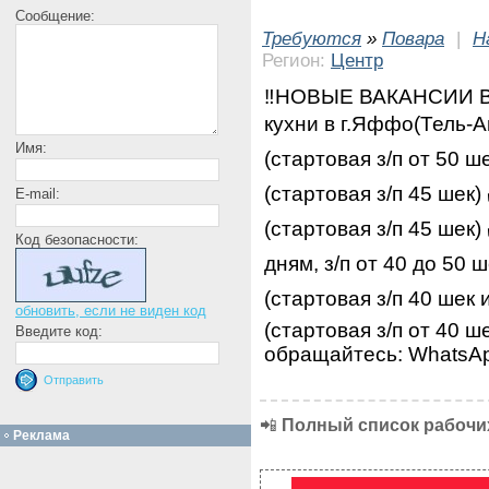
Сообщение:
Требуются
»
Повара
|
Н
Регион:
Центр
‼️НОВЫЕ ВАКАНСИИ В
кухни в г.Яффо(Тель-А
Имя:
(стартовая з/п от 50 
(стартовая з/п 45 шек
E-mail:
(стартовая з/п 45 шек
Код безопасности:
дням, з/п от 40 до 50
(стартовая з/п 40 шек
обновить, если не виден код
(стартовая з/п от 40 
Введите код:
обращайтесь: WhatsA
📲
Полный список рабочих
Реклама