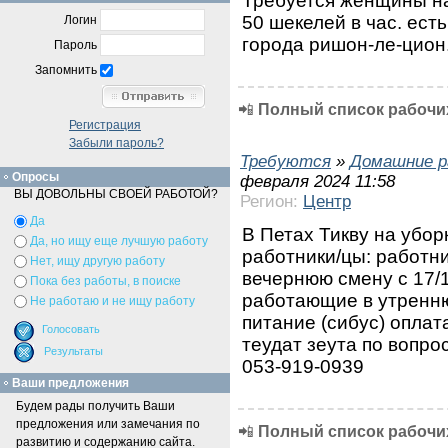
Требуется женщины на
50 шекелей в час. ест
Логин
города ришон-ле-цион
Пароль
Запомнить
📲
Полный список рабочих
Регистрация
Забыли пароль?
Требуются
»
Домашние р
Опросы
февраля 2024 11:58
ВЫ ДОВОЛЬНЫ СВОЕЙ РАБОТОЙ?
Регион:
Центр
Да
В Петах Тикву на убор
Да, но ищу еще лучшую работу
работники/цы: работни
Нет, ищу другую работу
вечернюю смену с 17/1
Пока без работы, в поиске
работающие в утренню
Не работаю и не ищу работу
питание (сибус) оплат
теудат зеута по вопро
053-919-0939
Ваши предложения
Будем рады получить Ваши
предложения или замечания по
📲
Полный список рабочих
развитию и содержанию сайта.