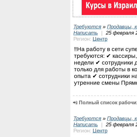
Требуются
»
Продавцы, к
Написать
|
25 февраля 2
Регион:
Центр
‼На работу в сети су
требуются: ✔ кассиры,
недели ✔ сотрудники 
только для работы в к
опыта ✔ сотрудники на
утренние смены Прямо
📲
Полный список рабочих
Требуются
»
Продавцы, к
Написать
|
25 февраля 
Регион:
Центр