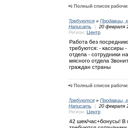
📲
Полный список рабочих
Требуются
»
Продавцы, к
Написать
|
20 февраля 
Регион:
Центр
Работа без посредник
требуются: - кассиры 
отдела - сотрудники н
мясного отдела Звонит
граждан страны
📲
Полный список рабочих
Требуются
»
Продавцы, к
Написать
|
20 февраля 
Регион:
Центр
42 шек/час+бонусы! В
требуются сотрудники