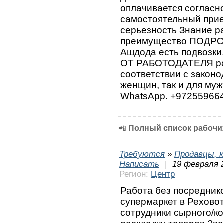
оплачивается согласно
самостоятельный прие
серьезность Знание р
преимущество ПОДРО
Ашдода есть подвозк
ОТ РАБОТОДАТЕЛЯ рас
соответствии с законо
женщин, так и для му
WhatsApp. +97255966
📲
Полный список рабочих
Требуются
»
Продавцы, к
Написать
|
19 февраля 
Регион:
Центр
Работа без посреднико
супермаркет в Реховот
сотрудники сырного/ко