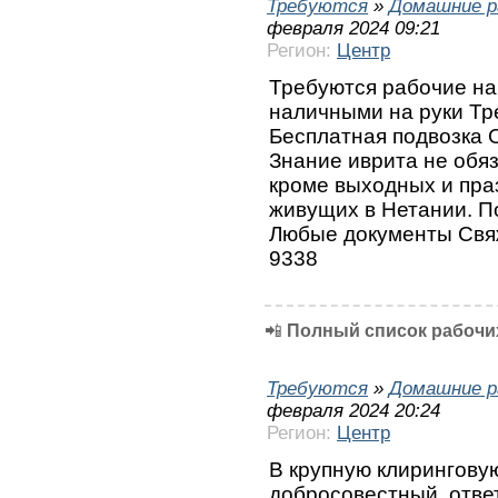
Требуются
»
Домашние р
февраля 2024 09:21
Регион:
Центр
Требуются рабочие на
наличными на руки Т
Бесплатная подвозка 
Знание иврита не обя
кроме выходных и пра
живущих в Нетании. П
Любые документы Свя
9338
📲
Полный список рабочих
Требуются
»
Домашние р
февраля 2024 20:24
Регион:
Центр
В крупную клирингову
добросовестный ,отве