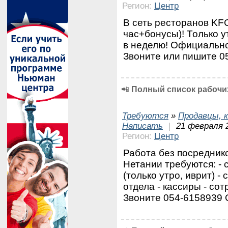
Регион:
Центр
В сеть ресторанов KFC
час+бонусы)! Только 
в неделю! Официально
Звоните или пишите 0
📲
Полный список рабочих
Требуются
»
Продавцы, к
Написать
|
21 февраля 
Регион:
Центр
Работа без посреднико
Нетании требуются: - 
(только утро, иврит) -
отдела - ⁠кассиры - со
Звоните 054-6158939 