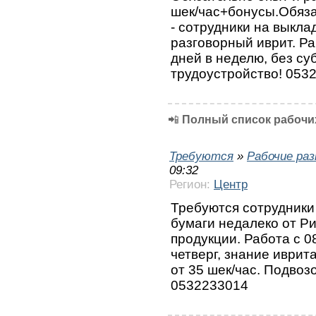
шек/час+бонусы.Обяза
- сотрудники на выкла
разговорный иврит. Ра
дней в неделю, без су
трудоустройство! 053
📲
Полный список рабочих
Требуются
»
Рабочие ра
09:32
Регион:
Центр
Требуются сотрудники
бумаги недалеко от Р
продукции. Работа с 0
четверг, знание иврита
от 35 шек/час. Подвоз
0532233014