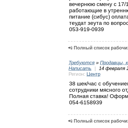
вечернюю смену с 17/1
работающие в утренню
питание (сибус) оплат
теудат зеута по вопро
053-919-0939
📲
Полный список рабочих
Требуются
»
Продавцы, к
Написать
|
14 февраля 
Регион:
Центр
38 шек/час с обучение
сотрудники мясного от
Полная ставка! Оформ
054-6158939
📲
Полный список рабочих