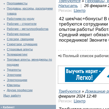
Требуются
»
Продавцы, к
Программисты
Написать
|
26 февраля 
Продавцы, кассиры, раскладчики
Регион:
Центр
товара
42 шек/час+бонусы! В
Работники по уходу
требуются сотрудники
Рабочие – строители
опытом работы! Работ
Рабочие – металлообработка
Средний иврит обяза
Рабочие разные
посредников! Звоните
Слесари, сварщики
Секретари, служащие
Страховые агенты
Телемаркетинг
📲
Полный список рабочих
Торговые агенты, менеджеры по
продаже
Турагенты
Электрики
Электронщики
Ювелиры
Другие профессии
Требуются
»
Домашние р
Ищу работу
февраля 2024 12:48
Регион:
Центр
Кабинет