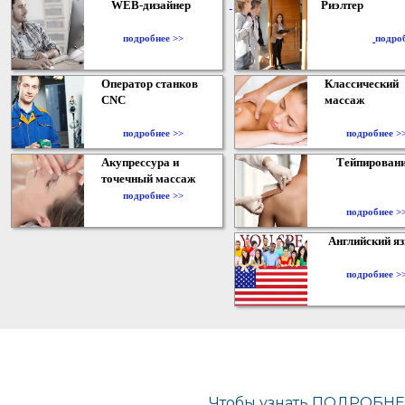
WEB-дизайнер
Риэлтер
​
подробнее >>
подро
Оператор станков
Классический
CNC
массаж
подробнее >>
подробнее >
Акупрессура и
Тейпирован
точечный массаж
подробнее >>
подробнее >
Английский я
подробнее >