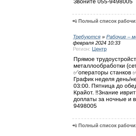
Звоните 055-9498005
📲
Полный список рабочих
Требуются
»
Рабочие – 
февраля 2024 10:33
Регион:
Центр
Прямое трудоустройст
металлообработки (сет
✅операторы станков ✅
График неделя день/не
03:00. Пятница до обе
Крайот. ‼️Знание иврит
доплаты за ночные и в
9498005
📲
Полный список рабочих