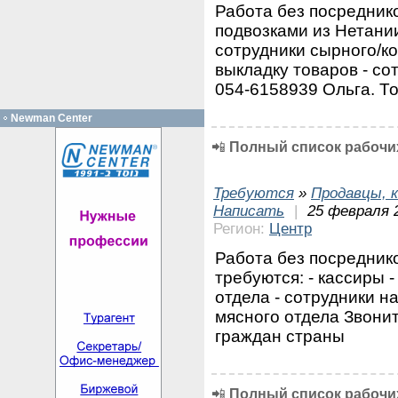
Работа без посреднико
подвозками из Нетании
сотрудники сырного/ко
выкладку товаров - со
054-6158939 Ольга. Т
Newman Center
📲
Полный список рабочих
Требуются
»
Продавцы, к
Написать
|
25 февраля 
Регион:
Центр
Работа без посредник
требуются: - кассиры 
отдела - сотрудники н
мясного отдела Звонит
граждан страны
📲
Полный список рабочих