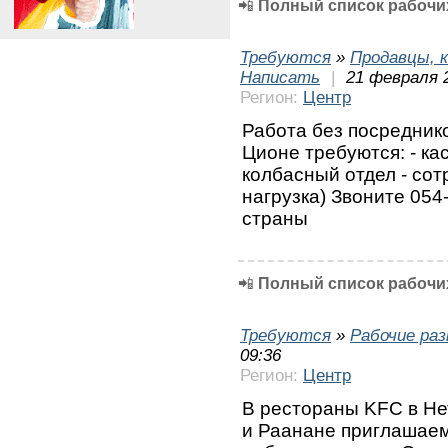
📲
Полный список рабочих
Требуются
»
Продавцы, к
Написать
|
21 февраля 
Регион:
Центр
Работа без посредник
Ционе требуются: - ка
колбасный отдел - сот
нагрузка) Звоните 054
страны
📲
Полный список рабочих
Требуются
»
Рабочие ра
09:36
Регион:
Центр
В рестораны KFC в Не
и Раанане приглашаем