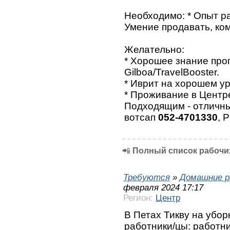
Необходимо: * Опыт ра
Умение продавать, ко
Желательно:
* Хорошее знание про
Gilboa/TravelBooster.
* Иврит на хорошем ур
* Проживание в Центр
Подходящим - отличны
вотсап
052-4701330
, 
📲
Полный список рабочих
Требуются
»
Домашние р
февраля 2024 17:17
Регион:
Центр
В Петах Тикву на убор
работники/цы: работни