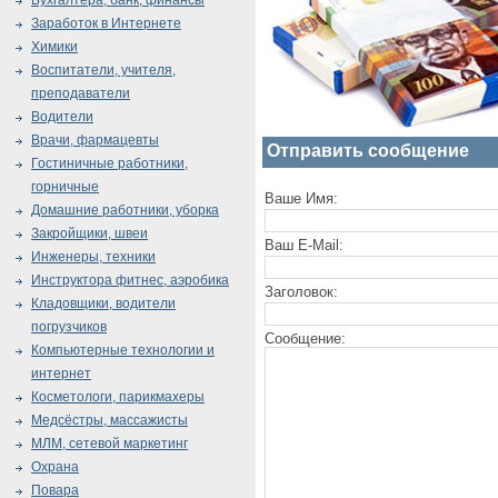
Бухгалтера, банк, финансы
Заработок в Интернете
Химики
Воспитатели, учителя,
преподаватели
Водители
Врачи, фармацевты
Отправить сообщение
Гостиничные работники,
горничные
Ваше Имя:
Домашние работники, уборка
Закройщики, швеи
Ваш E-Mail:
Инженеры, техники
Инструктора фитнес, аэробика
Заголовок:
Кладовщики, водители
погрузчиков
Сообщение:
Компьютерные технологии и
интернет
Косметологи, парикмахеры
Медсёстры, массажисты
МЛМ, сетевой маркетинг
Охрана
Повара