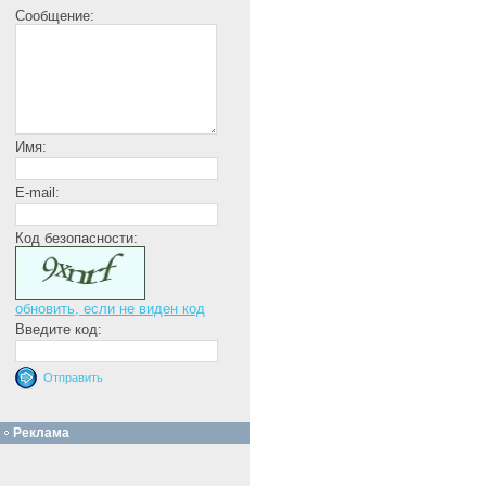
Сообщение:
Имя:
E-mail:
Код безопасности:
обновить, если не виден код
Введите код:
Реклама