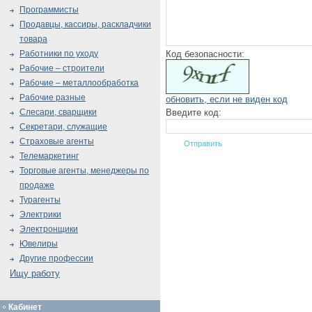
Программисты
Продавцы, кассиры, раскладчики
товара
Код безопасности:
Работники по уходу
Рабочие – строители
Рабочие – металлообработка
Рабочие разные
обновить, если не виден код
Введите код:
Слесари, сварщики
Секретари, служащие
Страховые агенты
Телемаркетинг
Торговые агенты, менеджеры по
продаже
Турагенты
Электрики
Электронщики
Ювелиры
Другие профессии
Ищу работу
Кабинет