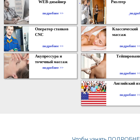
WEB-дизайнер
Риэлтер
​
подробнее >>
подро
Оператор станков
Классический
CNC
массаж
подробнее >>
подробнее >
Акупрессура и
Тейпирован
точечный массаж
подробнее >>
подробнее >
Английский я
подробнее >