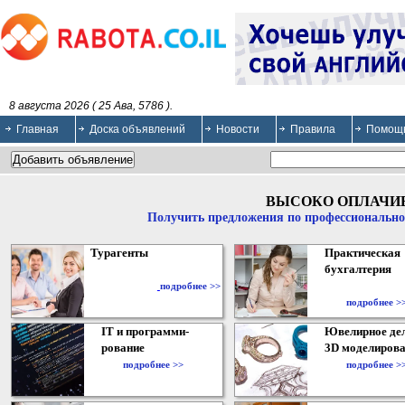
8 августа 2026 ( 25 Ава, 5786 ).
Главная
Доска объявлений
Новости
Правила
Помощ
ВЫСОКО ОПЛАЧИ
Получить предложения по профессионально
Турагенты
Практическая
бухгалтерия
подробнее >>
подробнее >
IT и программи-
Ювелирное дел
рование
3D моделирова
подробнее >>
подробнее >