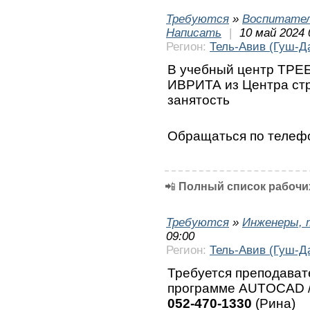
Требуются
»
Воспитател
Написать
|
10 май 2024 
Регион:
Тель-Авив (Гуш-Д
В учебный центр ТРЕ
ИВРИТА из Центра ст
занятость
Обращаться по теле
📲
Полный список рабочих
Требуются
»
Инженеры, 
09:00
Регион:
Тель-Авив (Гуш-Д
Требуется преподават
программе AUTOCAD /
052-470-1330
(Рина)