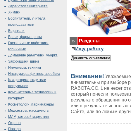
Бухгалтера, банк, финансы
Заработок в Интернете
Химики
Воспитатели, учителя,
преподаватели
Водители
Врачи, фармацевты
Разделы
Гостиничные работники,
Ищу работу
горничные
Домашние работники, уборка
Закройщики, швеи
Инженеры, техники
Инструктора фитнес, аэробика
Внимание!
Уважаемые 
Кладовщики, водители
внимательны при выборе р
погрузчиков
RABOTA.CO.IL не несет от
Компьютерные технологии и
который понесли пользоват
интернет
результате обращения по 
Косметологи, парикмахеры
или в результате использ
Медсёстры, массажисты
Сайте, или по любым друг
МЛМ, сетевой маркетинг
Охрана
Повара