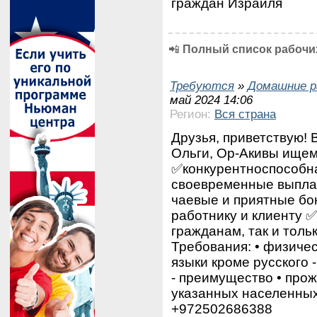
граждан Израиля
📲
Полный список рабочих
Требуются
»
Домашние р
май 2024 14:06
Регион:
Вся страна
Друзья, приветствую! 
Ольги, Ор-Акивы ищем
✅конкурентноспособна
своевременные выпла
чаевые и приятные бо
работнику и клиенту ✅
гражданам, так и тол
Требования: •⁠ ⁠физиче
⁠языки кроме русского 
- преимущество •⁠ ⁠про
указанных населенных
+972502686388