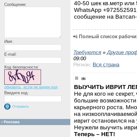
40-50 шек кв.метр или
Сообщение:
WhatsApp +972552591
сообщение на Ватсап-
📲
Полный список рабочих
Имя:
Требуются
»
Другие про
E-mail:
09:00
Регион:
Вся страна
Код безопасности:
ВЫУЧИТЬ ИВРИТ ЛЕ
обновить, если не виден код
Не для кого не секрет,
Введите код:
большие возможности 
карьерного роста. Мн
на низкооплачиваемой 
иврит остановился на
Реклама
Неужели выучить иври
Теперь – НЕТ!