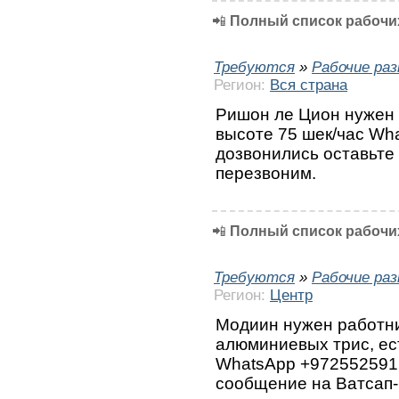
📲
Полный список рабочих
Требуются
»
Рабочие ра
Регион:
Вся страна
Ришон ле Цион нужен 
высоте 75 шек/час Wh
дозвонились оставьте
перезвоним.
📲
Полный список рабочих
Требуются
»
Рабочие ра
Регион:
Центр
Модиин нужен работни
алюминиевых трис, ест
WhatsApp +972552591
сообщение на Ватсап-