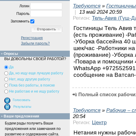
Требуются
»
Гостиничны
Логин
|
13 май 2024 20:59
Пароль
Регион:
Тель-Авив (Гуш-Д
Запомнить
Гостиницы Тель Авив т
(есть проживание) -Ра
Регистрация
-Уборка бассейна 40 ш
Забыли пароль?
шек/час -Работники на
(проживание) -Уборка 
Опросы
ВЫ ДОВОЛЬНЫ СВОЕЙ РАБОТОЙ?
-Повара и помощники 4
WhatsApp +972552591
Да
Да, но ищу еще лучшую работу
сообщение на Ватсап-
Нет, ищу другую работу
Пока без работы, в поиске
Не работаю и не ищу работу
📲
Полный список рабочих
Требуются
»
Рабочие – 
20:54
Ваши предложения
Регион:
Центр
Будем рады получить Ваши
предложения или замечания по
Нетания нужны рабоч
развитию и содержанию сайта.