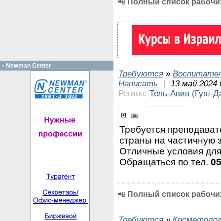
📲
Полный список рабочих
Newman Center
Требуются
»
Воспитател
Написать
|
13 май 2024 
Регион:
Тель-Авив (Гуш-Д
Требуется преподават
страны на частичную з
Отличные условия для
Обращаться по тел.
0
📲
Полный список рабочих
Требуются
»
Косметолог