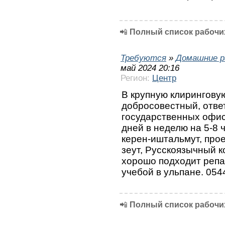
📲
Полный список рабочих
Требуются
»
Домашние р
май 2024 20:16
Регион:
Центр
В крупную клирингову
добросовестный, отве
государственных офис
дней в неделю на 5-8 
керен-иштальмут, прое
зеут, Русскоязычный к
хорошо подходит репа
учебой в ульпане. 05
📲
Полный список рабочих