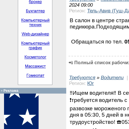
2024 09:00
Регион:
Тель-Авив (Гуш-Д
В салон в центре стр
педикюра.Подходящим
Обращаться по тел.
0
📲
Полный список рабочих
Требуются
»
Водители
Регион:
Юг
Реклама
‼️Ищем водителя‼️ В с
❗требуется водитель с
развозке мороженого 
дня в 05:30, 5 дней в
трудоустройство! ☎️0