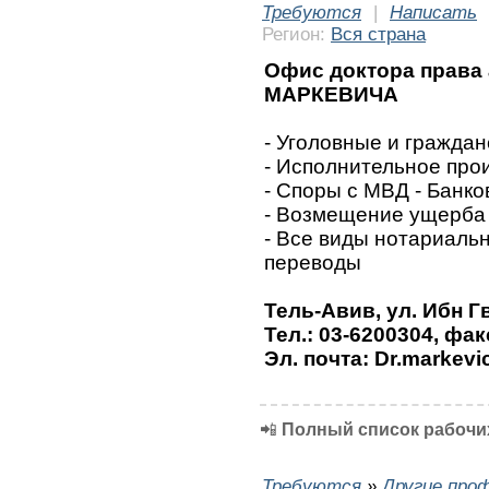
Требуются
|
Написать
Регион:
Вся страна
Офис доктора права
МАРКЕВИЧА
- Уголовные и граждан
- Исполнительное про
- Споры с МВД - Банк
- Возмещение ущерба 
- Все виды нотариальн
переводы
Тель-Авив, ул. Ибн Г
Тел.: 03-6200304, фак
Эл. почта: Dr.markevi
📲
Полный список рабочих
Требуются
»
Другие про