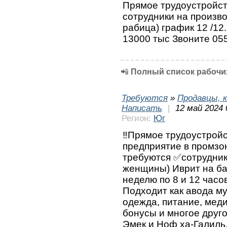
Прямое трудоустройст
сотрудники на произво
рабица) график 12 /12
13000 тыс Звоните 05
📲
Полный список рабочих
Требуются
»
Продавцы, к
Написать
|
12 май 2024 
Регион:
Юг
‼️Прямое трудоустрой
предприятие в промзо
требуются ✅сотрудник
женщины) Иврит на ба
неделю по 8 и 12 часо
Подходит как авода м
одежда, питание, меди
бонусы и многое друго
Эмек и Ноф ха-Галиль,