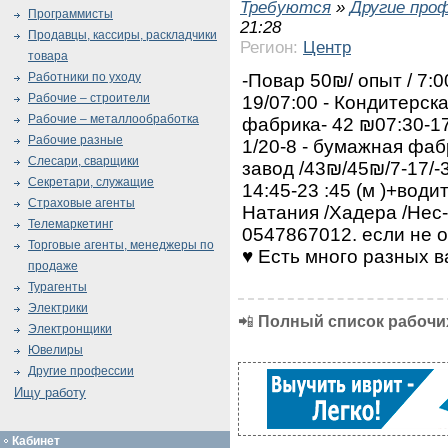
Требуются
»
Другие про
Программисты
21:28
Продавцы, кассиры, раскладчики
Регион:
Центр
товара
-Повар 50₪/ опыт / 7:
Работники по уходу
Рабочие – строители
19/07:00 - Кондитерска
Рабочие – металлообработка
фабрика- 42 ₪07:30-17
Рабочие разные
1/20-8 - бумажная фаб
Слесари, сварщики
завод /43₪/45₪/7-17/-3
Секретари, служащие
14:45-23 :45 (м )+води
Страховые агенты
Натания /Хадера /Нес
Телемаркетинг
0547867012. если не 
Торговые агенты, менеджеры по
♥️ Есть много разных 
продаже
Турагенты
Электрики
📲
Полный список рабочих
Электронщики
Ювелиры
Другие профессии
Ищу работу
Кабинет