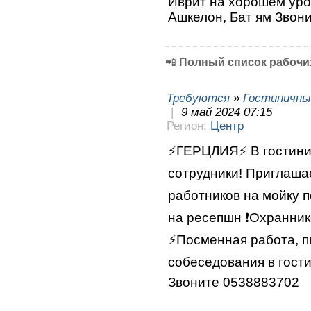
Иврит на хорошем уро
Ашкелон, Бат ям Звон
📲
Полный список рабочих
Требуются
»
Гостиничны
|
9 май 2024 07:15
Регион:
Центр
⚡️ГЕРЦЛИЯ⚡️ В гостин
сотрудники! Приглашае
работников на мойку 
на ресепшн ❗️Охранник
⚡️Посменная работа, 
собеседования в гости
Звоните 0538883702