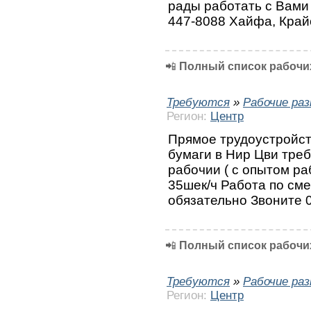
рады работать с Вами 
447-8088 Хайфа, Край
📲
Полный список рабочих
Требуются
»
Рабочие ра
Регион:
Центр
Прямое трудоустройств
бумаги в Нир Цви тре
рабочии ( с опытом ра
35шек/ч Работа по сме
обязательно Звоните 
📲
Полный список рабочих
Требуются
»
Рабочие ра
Регион:
Центр