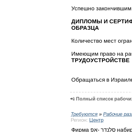
Успешно закончившим
ДИПЛОМЫ И СЕРТИ
ОБРАЗЦА
Количество мест огран
Имеющим право на ра
ТРУДОУСТРОЙСТВЕ
Обращаться в Израил
📲
Полный список рабочих
Требуются
»
Рабочие ра
Регион:
Центр
Фирма סלנדר -אפ набирает работников на установку