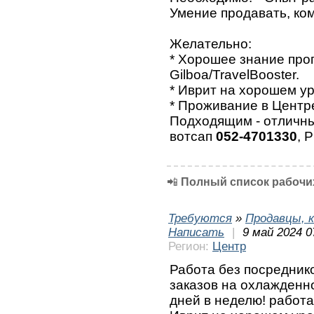
Умение продавать, ко
Желательно:
* Хорошее знание про
Gilboa/TravelBooster.
* Иврит на хорошем ур
* Проживание в Центр
Подходящим - отличны
вотсап
052-4701330
, 
📲
Полный список рабочих
Требуются
»
Продавцы, к
Написать
|
9 май 2024 0
Регион:
Центр
Работа без посреднико
заказов на охлажденн
дней в неделю! работа