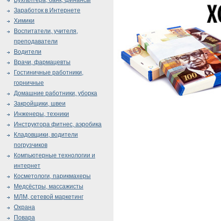
Бухгалтера, банк, финансы
Заработок в Интернете
Химики
Воспитатели, учителя,
преподаватели
Водители
Врачи, фармацевты
Гостиничные работники,
горничные
Домашние работники, уборка
Закройщики, швеи
Инженеры, техники
Инструктора фитнес, аэробика
Кладовщики, водители
погрузчиков
Компьютерные технологии и
интернет
Косметологи, парикмахеры
Медсёстры, массажисты
МЛМ, сетевой маркетинг
Охрана
Повара