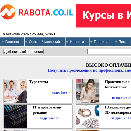
8 августа 2026 ( 25 Ава, 5786 ).
Главная
Доска объявлений
Новости
Правила
Помощ
ВЫСОКО ОПЛАЧИ
Получить предложения по профессионально
Турагенты
Практическая
бухгалтерия
подробнее >>
подробнее >
IT и программи-
Ювелирное дел
рование
3D моделирова
подробнее >>
подробнее >