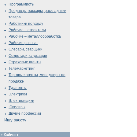
Программисты
Продавцы, кассиры, раскладчики
товара
Работники по уходу
Рабочие – строители
Рабочие – металлообработка
Рабочие разные
Слесари, сварщики
Секретари, служащие
Страховые агенты
Телемаркетинг
Торговые агенты, менеджеры по
продаже
Турагенты
Электрики
Электронщики
Ювелиры
Другие профессии
Ищу работу
Кабинет