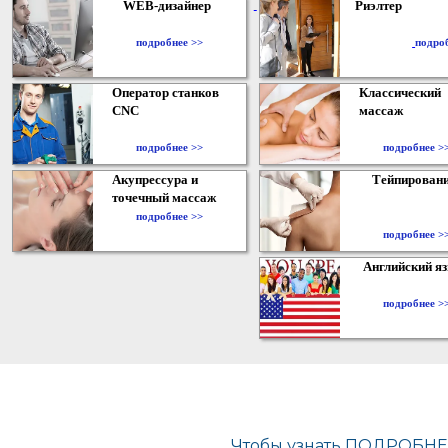
WEB-дизайнер
Риэлтер
​
подробнее >>
подро
Оператор станков
Классический
CNC
массаж
подробнее >>
подробнее >
Акупрессура и
Тейпирован
точечный массаж
подробнее >>
подробнее >
Английский я
подробнее >