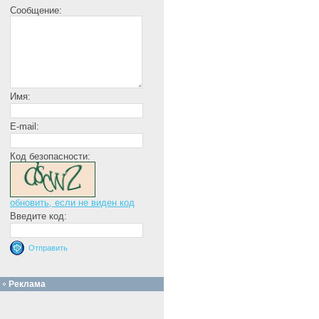
Сообщение:
Имя:
E-mail:
Код безопасности:
обновить, если не виден код
Введите код:
Реклама