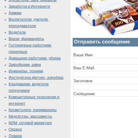
Бухгалтера, банк, финансы
Заработок в Интернете
Химики
Воспитатели, учителя,
преподаватели
Водители
Врачи, фармацевты
Отправить сообщение
Гостиничные работники,
горничные
Ваше Имя:
Домашние работники, уборка
Закройщики, швеи
Ваш E-Mail:
Инженеры, техники
Инструктора фитнес, аэробика
Заголовок:
Кладовщики, водители
погрузчиков
Сообщение:
Компьютерные технологии и
интернет
Косметологи, парикмахеры
Медсёстры, массажисты
МЛМ, сетевой маркетинг
Охрана
Повара