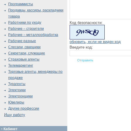
Программисты
Продавцы, кассиры, раскладчики
товара
Код безопасности:
Работники по уходу
Рабочие – строители
Рабочие – металлообработка
Рабочие разные
обновить, если не виден код
Введите код:
Слесари, сварщики
Секретари, служащие
Страховые агенты
Телемаркетинг
Торговые агенты, менеджеры по
продаже
Турагенты
Электрики
Электронщики
Ювелиры
Другие профессии
Ищу работу
Кабинет