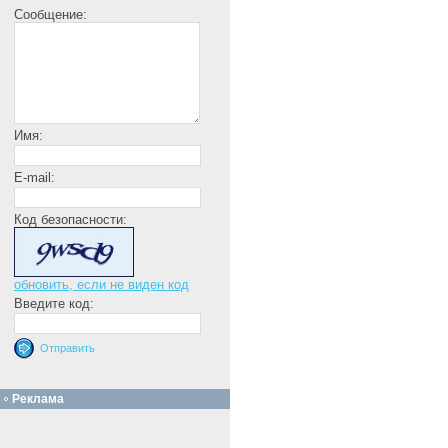
Сообщение:
Имя:
E-mail:
Код безопасности:
обновить, если не виден код
Введите код:
Реклама