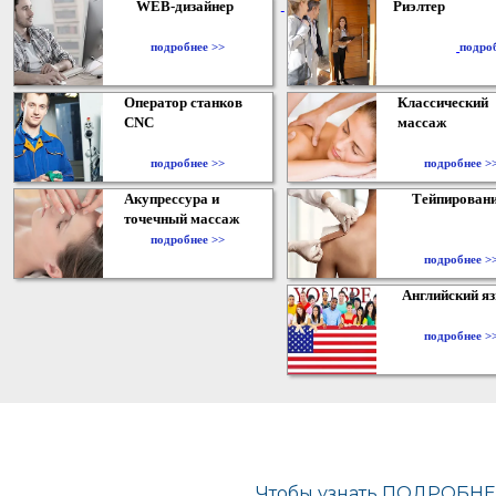
WEB-дизайнер
Риэлтер
​
подробнее >>
подро
Оператор станков
Классический
CNC
массаж
подробнее >>
подробнее >
Акупрессура и
Тейпирован
точечный массаж
подробнее >>
подробнее >
Английский я
подробнее >