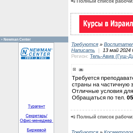
📲
Полный список рабочих
Newman Center
Требуются
»
Воспитател
Написать
|
13 май 2024 
Регион:
Тель-Авив (Гуш-Д
Требуется преподават
страны на частичную з
Отличные условия для
Обращаться по тел.
0
📲
Полный список рабочих
Требуются
»
Косметолог