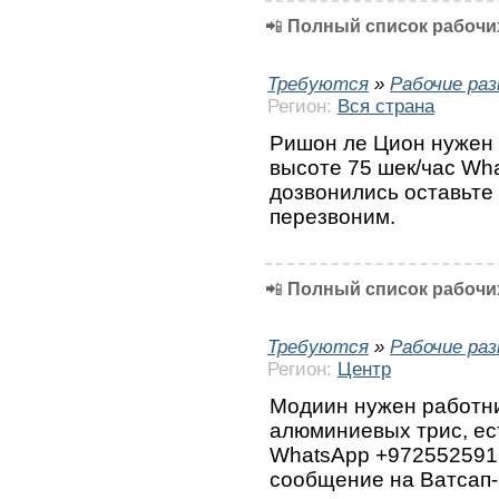
📲
Полный список рабочих
Требуются
»
Рабочие ра
Регион:
Вся страна
Ришон ле Цион нужен 
высоте 75 шек/час Wh
дозвонились оставьте
перезвоним.
📲
Полный список рабочих
Требуются
»
Рабочие ра
Регион:
Центр
Модиин нужен работни
алюминиевых трис, ест
WhatsApp +972552591
сообщение на Ватсап-