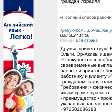
граждан Израиля
📲
Полный список рабочих
Требуются
»
Домашние р
май 2024 14:06
Регион:
Вся страна
Друзья, приветствую! 
Ольги, Ор-Акивы ищем
✅конкурентноспособна
своевременные выпла
чаевые и приятные бо
работнику и клиенту ✅
гражданам, так и тол
Требования: •⁠ ⁠физиче
⁠языки кроме русского 
- преимущество •⁠ ⁠про
указанных населенных
+972502686388