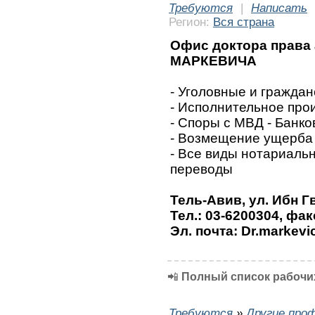
Требуются
|
Написать
Регион:
Вся страна
Офис доктора права
МАРКЕВИЧА
- Уголовные и граждан
- Исполнительное про
- Споры с МВД - Банк
- Возмещение ущерба 
- Все виды нотариальн
переводы
Тель-Авив, ул. Ибн Г
Тел.: 03-6200304, фак
Эл. почта: Dr.markevi
📲
Полный список рабочих
Требуются
»
Другие про