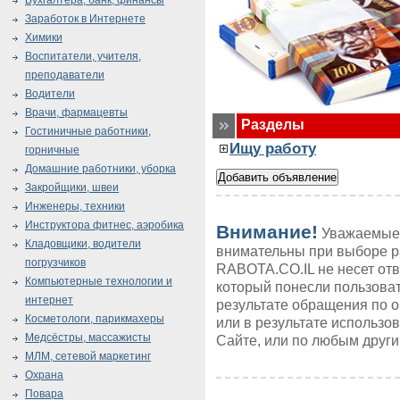
Бухгалтера, банк, финансы
Заработок в Интернете
Химики
Воспитатели, учителя,
преподаватели
Водители
Врачи, фармацевты
Разделы
Гостиничные работники,
Ищу работу
горничные
Домашние работники, уборка
Закройщики, швеи
Инженеры, техники
Инструктора фитнес, аэробика
Внимание!
Уважаемые 
Кладовщики, водители
внимательны при выборе р
погрузчиков
RABOTA.CO.IL не несет от
Компьютерные технологии и
который понесли пользоват
интернет
результате обращения по 
Косметологи, парикмахеры
или в результате использ
Медсёстры, массажисты
Сайте, или по любым друг
МЛМ, сетевой маркетинг
Охрана
Повара