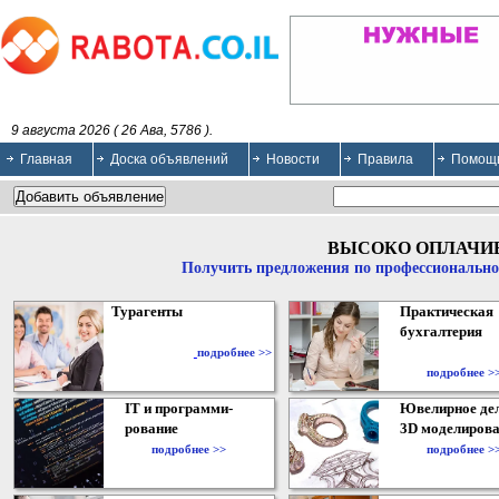
9 августа 2026 ( 26 Ава, 5786 ).
Главная
Доска объявлений
Новости
Правила
Помощ
ВЫСОКО ОПЛАЧИ
Получить предложения по профессионально
Турагенты
Практическая
бухгалтерия
подробнее >>
подробнее >
IT и программи-
Ювелирное дел
рование
3D моделирова
подробнее >>
подробнее >