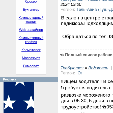
2024 09:00
Регион:
Тель-Авив (Гуш-Д
В салон в центре стр
педикюра.Подходящим
Обращаться по тел.
0
📲
Полный список рабочих
Требуются
»
Водители
Регион:
Юг
Реклама
‼️Ищем водителя‼️ В с
❗требуется водитель с
развозке мороженого 
дня в 05:30, 5 дней в
трудоустройство! ☎️0