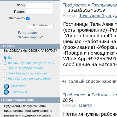
Требуются
»
Гостиничны
Логин
|
13 май 2024 20:59
Пароль
Регион:
Тель-Авив (Гуш-Д
Запомнить
Гостиницы Тель Авив т
(есть проживание) -Ра
Регистрация
-Уборка бассейна 40 ш
Забыли пароль?
шек/час -Работники на
(проживание) -Уборка 
Опросы
ВЫ ДОВОЛЬНЫ СВОЕЙ РАБОТОЙ?
-Повара и помощники 4
WhatsApp +972552591
Да
Да, но ищу еще лучшую работу
сообщение на Ватсап-
Нет, ищу другую работу
Пока без работы, в поиске
Не работаю и не ищу работу
📲
Полный список рабочих
Требуются
»
Рабочие – 
20:54
Ваши предложения
Регион:
Центр
Будем рады получить Ваши
предложения или замечания по
Нетания нужны рабоч
развитию и содержанию сайта.