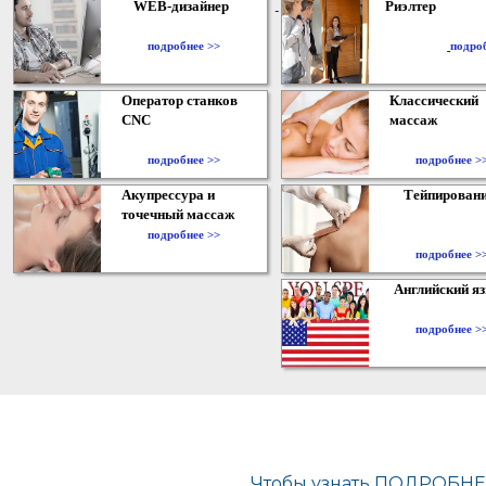
WEB-дизайнер
Риэлтер
​
подробнее >>
подро
Оператор станков
Классический
CNC
массаж
подробнее >>
подробнее >
Акупрессура и
Тейпирован
точечный массаж
подробнее >>
подробнее >
Английский я
подробнее >