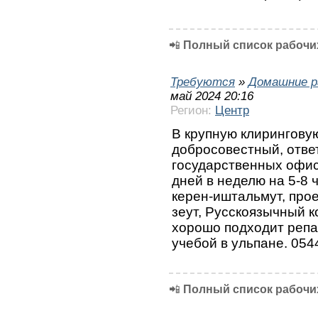
📲
Полный список рабочих
Требуются
»
Домашние р
май 2024 20:16
Регион:
Центр
В крупную клирингову
добросовестный, отве
государственных офис
дней в неделю на 5-8 
керен-иштальмут, прое
зеут, Русскоязычный к
хорошо подходит репа
учебой в ульпане. 05
📲
Полный список рабочих