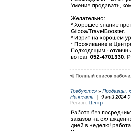
Умение продавать, ко
Желательно:
* Хорошее знание про
Gilboa/TravelBooster.
* Иврит на хорошем ур
* Проживание в Центр
Подходящим - отличны
вотсап
052-4701330
, 
📲
Полный список рабочих
Требуются
»
Продавцы, к
Написать
|
9 май 2024 0
Регион:
Центр
Работа без посреднико
заказов на охлажденн
дней в неделю! работа