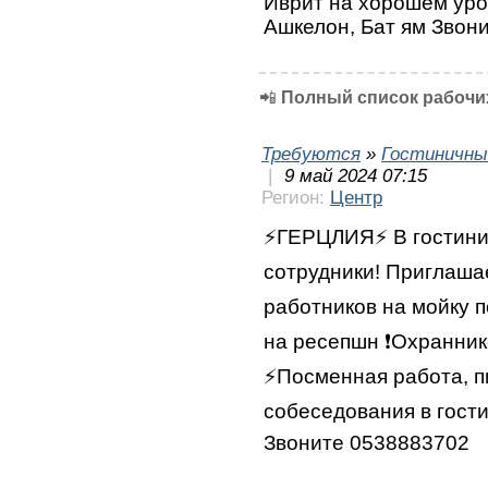
Иврит на хорошем уро
Ашкелон, Бат ям Звон
📲
Полный список рабочих
Требуются
»
Гостиничны
|
9 май 2024 07:15
Регион:
Центр
⚡️ГЕРЦЛИЯ⚡️ В гостин
сотрудники! Приглашае
работников на мойку 
на ресепшн ❗️Охранник
⚡️Посменная работа, 
собеседования в гости
Звоните 0538883702