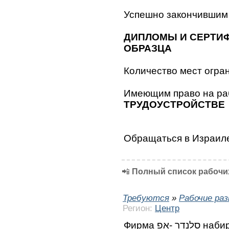
Успешно закончившим
ДИПЛОМЫ И СЕРТИ
ОБРАЗЦА
Количество мест огран
Имеющим право на ра
ТРУДОУСТРОЙСТВЕ
Обращаться в Израил
📲
Полный список рабочих
Требуются
»
Рабочие ра
Регион:
Центр
Фирма סלנדר -אפ набирает работников на установку