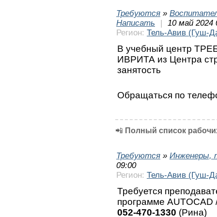
Требуются
»
Воспитател
Написать
|
10 май 2024 
Регион:
Тель-Авив (Гуш-Д
В учебный центр ТРЕ
ИВРИТА из Центра ст
занятость
Обращаться по теле
📲
Полный список рабочих
Требуются
»
Инженеры, 
09:00
Регион:
Тель-Авив (Гуш-Д
Требуется преподават
программе AUTOCAD /
052-470-1330
(Рина)