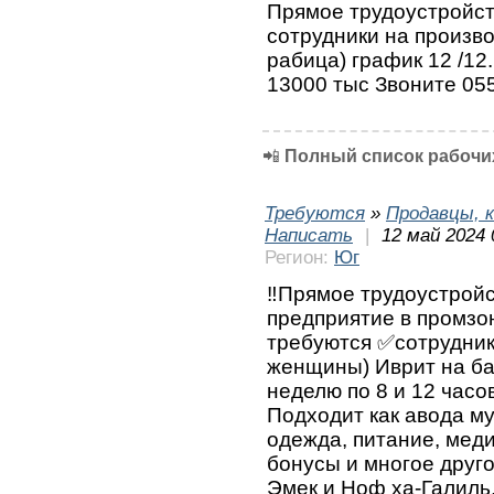
Прямое трудоустройст
сотрудники на произво
рабица) график 12 /12
13000 тыс Звоните 05
📲
Полный список рабочих
Требуются
»
Продавцы, к
Написать
|
12 май 2024 
Регион:
Юг
‼️Прямое трудоустрой
предприятие в промзо
требуются ✅сотрудник
женщины) Иврит на ба
неделю по 8 и 12 часо
Подходит как авода м
одежда, питание, меди
бонусы и многое друго
Эмек и Ноф ха-Галиль,