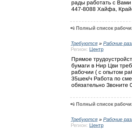
рады работать с Вами 
447-8088 Хайфа, Край
📲
Полный список рабочих
Требуются
»
Рабочие ра
Регион:
Центр
Прямое трудоустройств
бумаги в Нир Цви тре
рабочии ( с опытом ра
35шек/ч Работа по сме
обязательно Звоните 
📲
Полный список рабочих
Требуются
»
Рабочие ра
Регион:
Центр