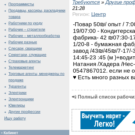
Требуются
»
Другие про
Программисты
21:28
Продавцы, кассиры, раскладчики
Регион:
Центр
товара
-Повар 50₪/ опыт / 7:
Работники по уходу
Рабочие – строители
19/07:00 - Кондитерска
Рабочие – металлообработка
фабрика- 42 ₪07:30-17
Рабочие разные
1/20-8 - бумажная фаб
Слесари, сварщики
завод /43₪/45₪/7-17/-3
Секретари, служащие
14:45-23 :45 (м )+води
Страховые агенты
Натания /Хадера /Нес
Телемаркетинг
0547867012. если не 
Торговые агенты, менеджеры по
♥️ Есть много разных 
продаже
Турагенты
Электрики
📲
Полный список рабочих
Электронщики
Ювелиры
Другие профессии
Ищу работу
Кабинет