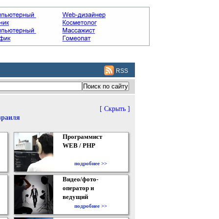
RSS
[ Скрыть ]
зраиля
Программист
WEB / PHP
подробнее >>
Видео/фото-
оператор и
ведущий
подробнее >>