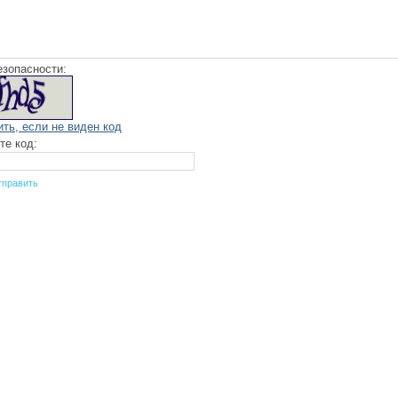
езопасности:
ить, если не виден код
те код: