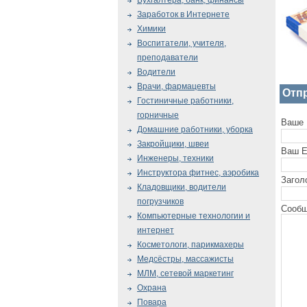
Бухгалтера, банк, финансы
Заработок в Интернете
Химики
Воспитатели, учителя,
преподаватели
Водители
Врачи, фармацевты
Отп
Гостиничные работники,
горничные
Ваше 
Домашние работники, уборка
Закройщики, швеи
Ваш E
Инженеры, техники
Инструктора фитнес, аэробика
Загол
Кладовщики, водители
погрузчиков
Сообщ
Компьютерные технологии и
интернет
Косметологи, парикмахеры
Медсёстры, массажисты
МЛМ, сетевой маркетинг
Охрана
Повара