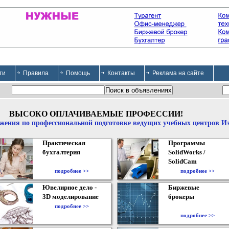
ти
Правила
Помощь
Контакты
Реклама на сайте
ВЫСОКО ОПЛАЧИВАЕМЫЕ ПРОФЕССИИ!
жения по профессиональной подготовке ведущих учебных центров И
Практическая
Программы
бухгалтерия
SolidWorks /
SolidCam
подробнее >>
подробнее >>
Ювелирное дело -
Биржевые
3D моделирование
брокеры
подробнее >>
подробнее >>