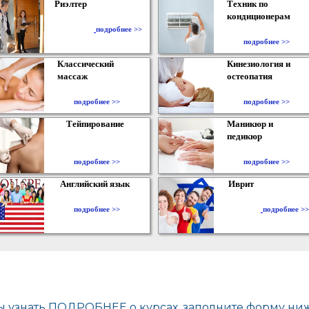
Риэлтер
Техник по
кондиционерам
​
подробнее >>
подробнее >>
Классический
Кинезиология и
массаж
остеопатия
подробнее >>
подробнее >>
Тейпирование
Маникюр и
педикюр
подробнее >>
подробнее >>
Английский язык
Иврит
подробнее >>
подробнее >>