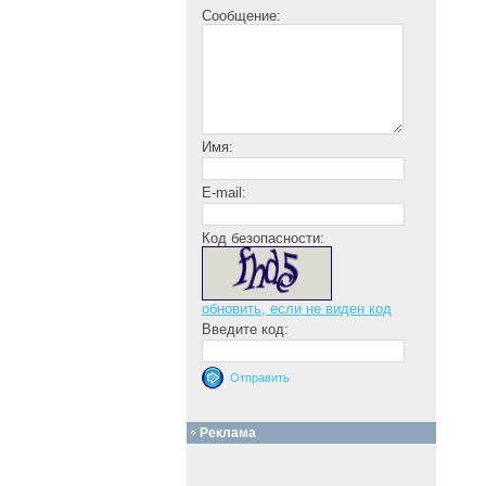
Сообщение:
Имя:
E-mail:
Код безопасности:
обновить, если не виден код
Введите код:
Реклама