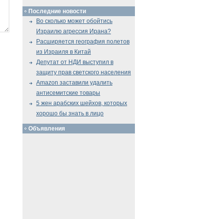
Последние новости
Во сколько может обойтись
Израилю агрессия Ирана?
Расширяется география полетов
из Израиля в Китай
Депутат от НДИ выступил в
защиту прав светского населения
Amazon заставили удалить
антисемитские товары
5 жен арабских шейхов, которых
хорошо бы знать в лицо
Объявления