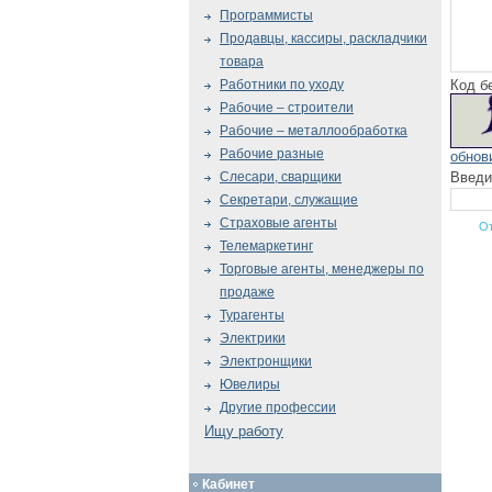
Программисты
Продавцы, кассиры, раскладчики
товара
Код б
Работники по уходу
Рабочие – строители
Рабочие – металлообработка
Рабочие разные
обнов
Введи
Слесари, сварщики
Секретари, служащие
Страховые агенты
Телемаркетинг
Торговые агенты, менеджеры по
продаже
Турагенты
Электрики
Электронщики
Ювелиры
Другие профессии
Ищу работу
Кабинет