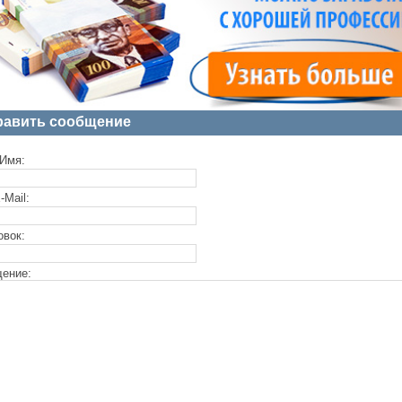
равить сообщение
Имя:
-Mail:
овок:
ение: