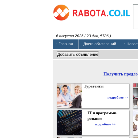
6 августа 2026 ( 23 Ава, 5786 ).
Главная
Доска объявлений
Новос
Получить предло
Турагенты
подробнее >>
IT и программи-
рование
подробнее >>