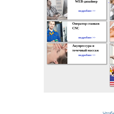
WEB-дизайнер
подробнее >>
Оператор станков
CNC
подробнее >>
Акупрессура и
точечный массаж
подробнее >>