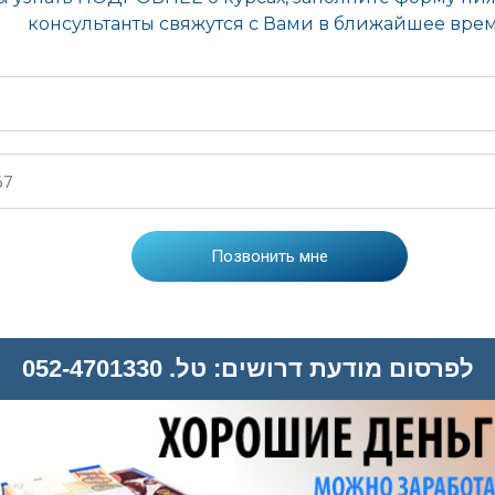
לפרסום מודעת דרושים: טל. 052-4701330