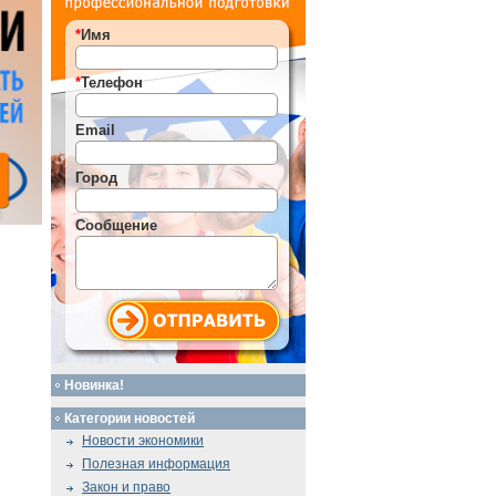
*
Имя
*
Телефон
Email
Город
Сообщение
Новинка!
Категории новостей
Новости экономики
Полезная информация
Закон и право