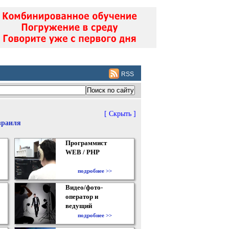
RSS
[ Скрыть ]
зраиля
Программист
WEB / PHP
подробнее >>
Видео/фото-
оператор и
ведущий
подробнее >>