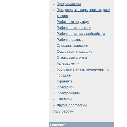
Программисты
Продавцы, кассиры, раскладчики
товара
Работники по уходу
Рабочие – строители
Рабочие – металлообработка
Рабочие разные
Слесари, сварщики
Секретари, служащие
Страховые агенты
Телемаркетинг
Торговые агенты, менеджеры по
продаже
Турагенты
Электрики
Электронщики
Ювелиры
Другие профессии
Ищу работу
Кабинет