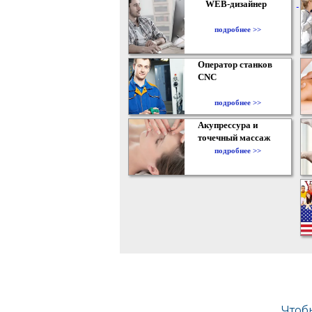
WEB-дизайнер
подробнее >>
Оператор станков
CNC
подробнее >>
Акупрессура и
точечный массаж
подробнее >>