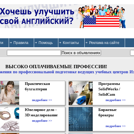
ти
Правила
Помощь
Контакты
Реклама на сайте
ВЫСОКО ОПЛАЧИВАЕМЫЕ ПРОФЕССИИ!
жения по профессиональной подготовке ведущих учебных центров И
Практическая
Программы
бухгалтерия
SolidWorks /
SolidCam
подробнее >>
подробнее >>
Ювелирное дело -
Биржевые
3D моделирование
брокеры
подробнее >>
подробнее >>