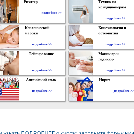
Риэлтер
Техник по
кондиционерам
​
подробнее >>
подробнее >>
Классический
Кинезиология и
массаж
остеопатия
подробнее >>
подробнее >>
Тейпирование
Маникюр и
педикюр
подробнее >>
подробнее >>
Английский язык
Иврит
подробнее >>
подробнее >>