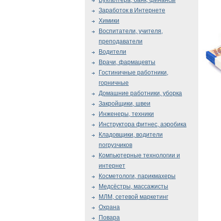
Бухгалтера, банк, финансы
Заработок в Интернете
Химики
Воспитатели, учителя,
преподаватели
Водители
Врачи, фармацевты
Гостиничные работники,
горничные
Домашние работники, уборка
Закройщики, швеи
Инженеры, техники
Инструктора фитнес, аэробика
Кладовщики, водители
погрузчиков
Компьютерные технологии и
интернет
Косметологи, парикмахеры
Медсёстры, массажисты
МЛМ, сетевой маркетинг
Охрана
Повара