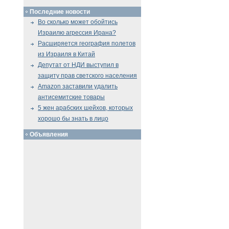
Последние новости
Во сколько может обойтись
Израилю агрессия Ирана?
Расширяется география полетов
из Израиля в Китай
Депутат от НДИ выступил в
защиту прав светского населения
Amazon заставили удалить
антисемитские товары
5 жен арабских шейхов, которых
хорошо бы знать в лицо
Объявления