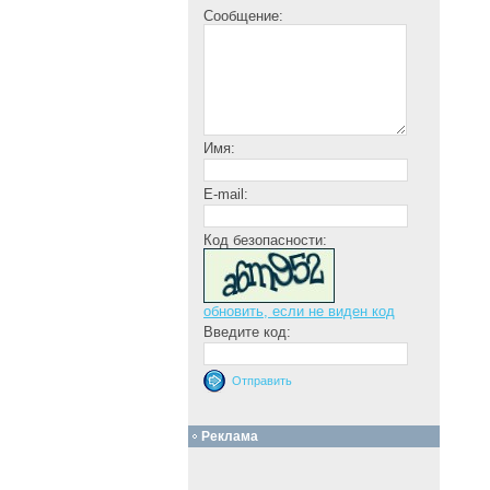
Сообщение:
Имя:
E-mail:
Код безопасности:
обновить, если не виден код
Введите код:
Реклама