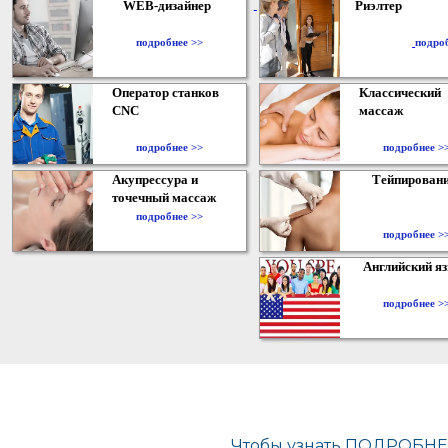
WEB-дизайнер
Риэлтер
​
подробнее >>
подро
Оператор станков
Классический
CNC
массаж
подробнее >>
подробнее >
Акупрессура и
Тейпирован
точечный массаж
подробнее >>
подробнее >
Английский я
подробнее >