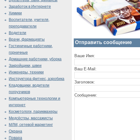
Бухгалтера, банк, финансы
Заработок в Интернете
Химики
Воспитатели, учителя,
преподаватели
Водители
Врачи, фармацевты
Отправить сообщение
Гостиничные работники,
горничные
Ваше Имя:
Домашние работники, уборка
Закройщики, швеи
Ваш E-Mail:
Инженеры, техники
Инструктора фитнес, аэробика
Заголовок:
Кладовщики, водители
погрузчиков
Сообщение:
Компьютерные технологии и
интернет
Косметологи, парикмахеры
Медсёстры, массажисты
МЛМ, сетевой маркетинг
Охрана
Повара