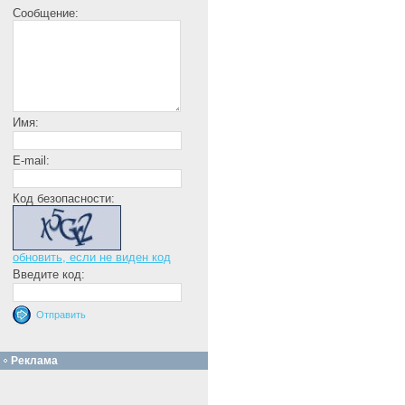
Сообщение:
Имя:
E-mail:
Код безопасности:
обновить, если не виден код
Введите код:
Реклама