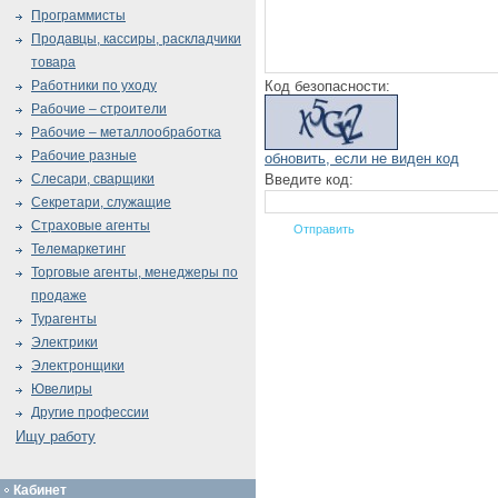
Программисты
Продавцы, кассиры, раскладчики
товара
Код безопасности:
Работники по уходу
Рабочие – строители
Рабочие – металлообработка
Рабочие разные
обновить, если не виден код
Введите код:
Слесари, сварщики
Секретари, служащие
Страховые агенты
Телемаркетинг
Торговые агенты, менеджеры по
продаже
Турагенты
Электрики
Электронщики
Ювелиры
Другие профессии
Ищу работу
Кабинет