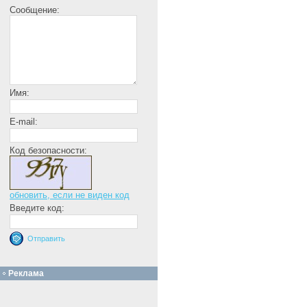
Сообщение:
Имя:
E-mail:
Код безопасности:
обновить, если не виден код
Введите код:
Реклама