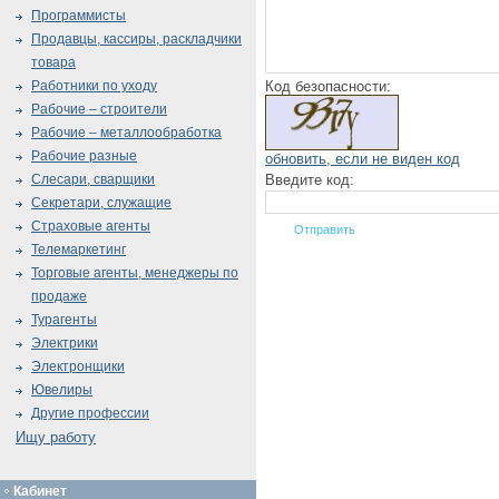
Программисты
Продавцы, кассиры, раскладчики
товара
Код безопасности:
Работники по уходу
Рабочие – строители
Рабочие – металлообработка
Рабочие разные
обновить, если не виден код
Введите код:
Слесари, сварщики
Секретари, служащие
Страховые агенты
Телемаркетинг
Торговые агенты, менеджеры по
продаже
Турагенты
Электрики
Электронщики
Ювелиры
Другие профессии
Ищу работу
Кабинет