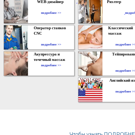
WEB-дизайнер
Риэлтер
​
подробнее >>
подро
Оператор станков
Классический
CNC
массаж
подробнее >>
подробнее >
Акупрессура и
Тейпирован
точечный массаж
подробнее >>
подробнее >
Английский я
подробнее >