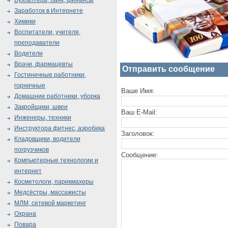
Бухгалтера, банк, финансы
Заработок в Интернете
Химики
Воспитатели, учителя,
преподаватели
Водители
Врачи, фармацевты
Отправить сообщение
Гостиничные работники,
горничные
Ваше Имя:
Домашние работники, уборка
Закройщики, швеи
Ваш E-Mail:
Инженеры, техники
Инструктора фитнес, аэробика
Заголовок:
Кладовщики, водители
погрузчиков
Сообщение:
Компьютерные технологии и
интернет
Косметологи, парикмахеры
Медсёстры, массажисты
МЛМ, сетевой маркетинг
Охрана
Повара