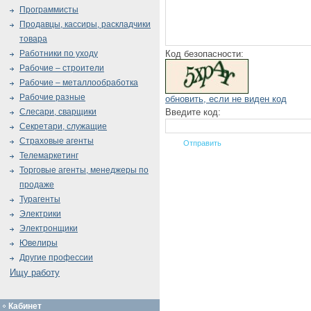
Программисты
Продавцы, кассиры, раскладчики
товара
Код безопасности:
Работники по уходу
Рабочие – строители
Рабочие – металлообработка
Рабочие разные
обновить, если не виден код
Введите код:
Слесари, сварщики
Секретари, служащие
Страховые агенты
Телемаркетинг
Торговые агенты, менеджеры по
продаже
Турагенты
Электрики
Электронщики
Ювелиры
Другие профессии
Ищу работу
Кабинет