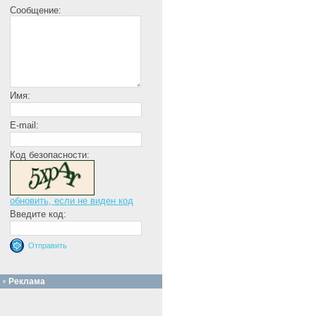
Сообщение:
Имя:
E-mail:
Код безопасности:
обновить, если не виден код
Введите код:
Реклама