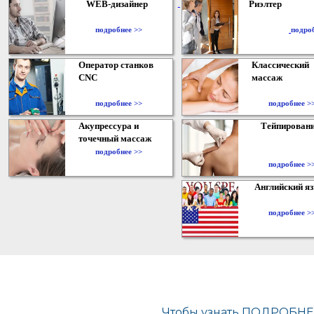
WEB-дизайнер
Риэлтер
​
подробнее >>
подро
Оператор станков
Классический
CNC
массаж
подробнее >>
подробнее >
Акупрессура и
Тейпирован
точечный массаж
подробнее >>
подробнее >
Английский я
подробнее >