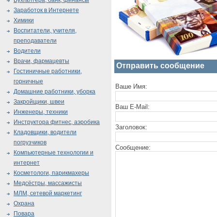
Бухгалтера, банк, финансы
Заработок в Интернете
Химики
Воспитатели, учителя,
преподаватели
Водители
Врачи, фармацевты
Отправить сообщение
Гостиничные работники,
горничные
Ваше Имя:
Домашние работники, уборка
Закройщики, швеи
Ваш E-Mail:
Инженеры, техники
Инструктора фитнес, аэробика
Заголовок:
Кладовщики, водители
погрузчиков
Сообщение:
Компьютерные технологии и
интернет
Косметологи, парикмахеры
Медсёстры, массажисты
МЛМ, сетевой маркетинг
Охрана
Повара