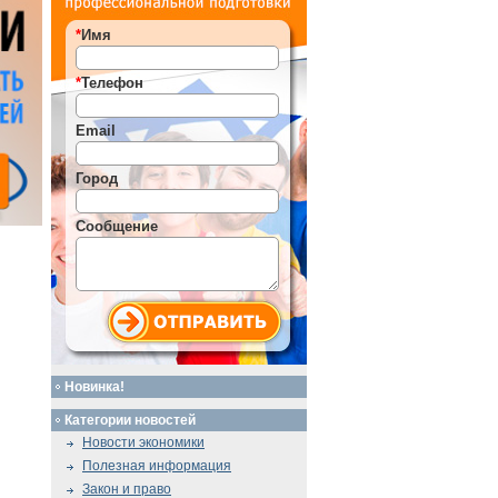
*
Имя
*
Телефон
Email
Город
Сообщение
Новинка!
Категории новостей
Новости экономики
Полезная информация
Закон и право