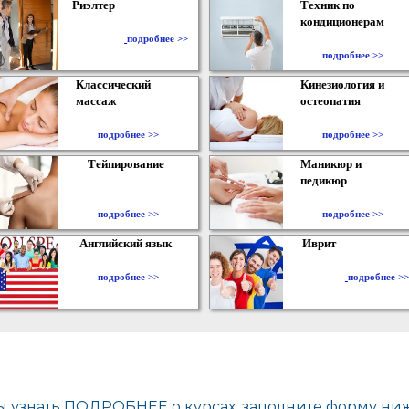
Риэлтер
Техник по
кондиционерам
​
подробнее >>
подробнее >>
Классический
Кинезиология и
массаж
остеопатия
подробнее >>
подробнее >>
Тейпирование
Маникюр и
педикюр
подробнее >>
подробнее >>
Английский язык
Иврит
подробнее >>
подробнее >>