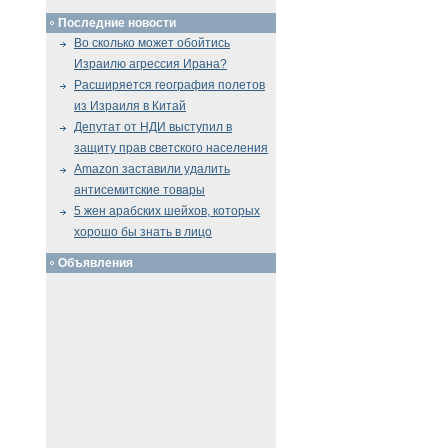
Последние новости
Во сколько может обойтись
Израилю агрессия Ирана?
Расширяется география полетов
из Израиля в Китай
Депутат от НДИ выступил в
защиту прав светского населения
Amazon заставили удалить
антисемитские товары
5 жен арабских шейхов, которых
хорошо бы знать в лицо
Объявления