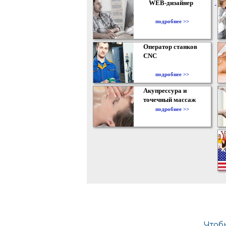
WEB-дизайнер
подробнее >>
Оператор станков
CNC
подробнее >>
Акупрессура и
точечный массаж
подробнее >>