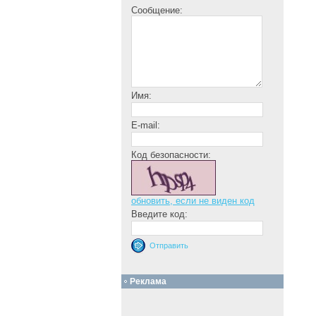
Сообщение:
Имя:
E-mail:
Код безопасности:
обновить, если не виден код
Введите код:
Реклама