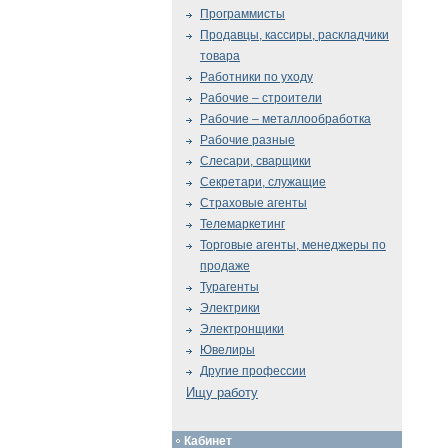
Программисты
Продавцы, кассиры, раскладчики
товара
Работники по уходу
Рабочие – строители
Рабочие – металлообработка
Рабочие разные
Слесари, сварщики
Секретари, служащие
Страховые агенты
Телемаркетинг
Торговые агенты, менеджеры по
продаже
Турагенты
Электрики
Электронщики
Ювелиры
Другие профессии
Ищу работу
Кабинет