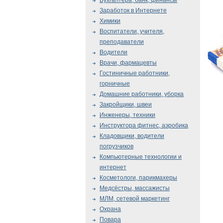
Бухгалтера, банк, финансы
Заработок в Интернете
Химики
Воспитатели, учителя,
преподаватели
Водители
Врачи, фармацевты
Гостиничные работники,
горничные
Домашние работники, уборка
Закройщики, швеи
Инженеры, техники
Инструктора фитнес, аэробика
Кладовщики, водители
погрузчиков
Компьютерные технологии и
интернет
Косметологи, парикмахеры
Медсёстры, массажисты
МЛМ, сетевой маркетинг
Охрана
Повара