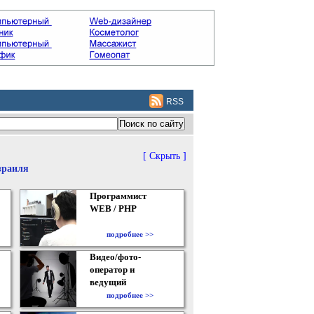
RSS
[ Скрыть ]
зраиля
Программист
WEB / PHP
подробнее >>
Видео/фото-
оператор и
ведущий
подробнее >>