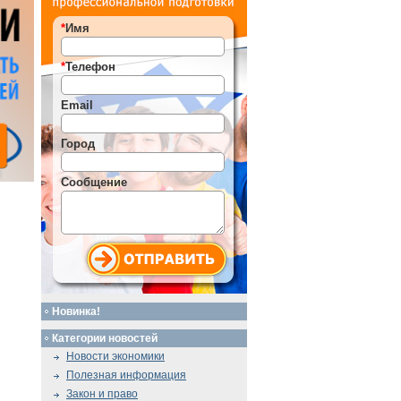
*
Имя
*
Телефон
Email
Город
Сообщение
Новинка!
Категории новостей
Новости экономики
Полезная информация
Закон и право