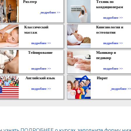
Риэлтер
Техник по
кондиционерам
​
подробнее >>
подробнее >>
Классический
Кинезиология и
массаж
остеопатия
подробнее >>
подробнее >>
Тейпирование
Маникюр и
педикюр
подробнее >>
подробнее >>
Английский язык
Иврит
подробнее >>
подробнее >>