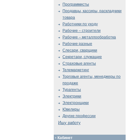
Программисты
Продавцы, кассиры, раскладчики
товара
Работники по уходу
Рабочие – строители
Рабочие – металлообработка
Рабочие разные
Слесари, сварщики
Секретари, служащие
Страховые агенты
Телемаркетинг
Торговые агенты, менеджеры по
продаже
Турагенты
Электрики
Электронщики
Ювелиры
Другие профессии
Ищу работу
Кабинет