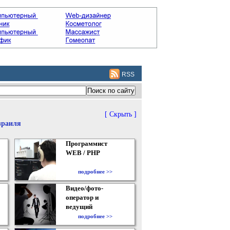
RSS
[ Скрыть ]
зраиля
Программист
WEB / PHP
подробнее >>
Видео/фото-
оператор и
ведущий
подробнее >>