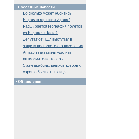
Последние новости
Во сколько может обойтись
Израилю агрессия Ирана?
Расширяется география полетов
из Израиля в Китай
Депутат от НДИ выступил в
защиту прав светского населения
Amazon заставили удалить
антисемитские товары
5 жен арабских шейхов, которых
хорошо бы знать в лицо
Объявления