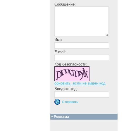
Сообщение:
Имя:
E-mail:
Код безопасности:
обновить, если не виден код
Введите код:
Реклама