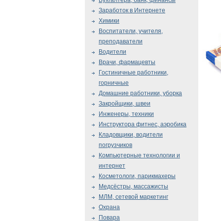
Бухгалтера, банк, финансы
Заработок в Интернете
Химики
Воспитатели, учителя,
преподаватели
Водители
Врачи, фармацевты
Гостиничные работники,
горничные
Домашние работники, уборка
Закройщики, швеи
Инженеры, техники
Инструктора фитнес, аэробика
Кладовщики, водители
погрузчиков
Компьютерные технологии и
интернет
Косметологи, парикмахеры
Медсёстры, массажисты
МЛМ, сетевой маркетинг
Охрана
Повара