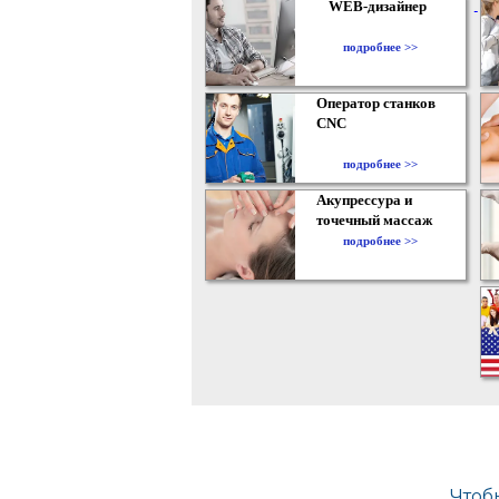
WEB-дизайнер
подробнее >>
Оператор станков
CNC
подробнее >>
Акупрессура и
точечный массаж
подробнее >>