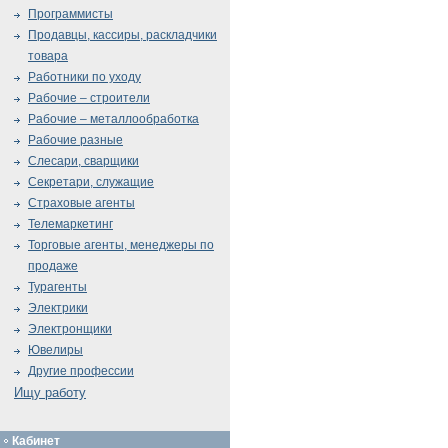
Программисты
Продавцы, кассиры, раскладчики
товара
Работники по уходу
Рабочие – строители
Рабочие – металлообработка
Рабочие разные
Слесари, сварщики
Секретари, служащие
Страховые агенты
Телемаркетинг
Торговые агенты, менеджеры по
продаже
Турагенты
Электрики
Электронщики
Ювелиры
Другие профессии
Ищу работу
Кабинет