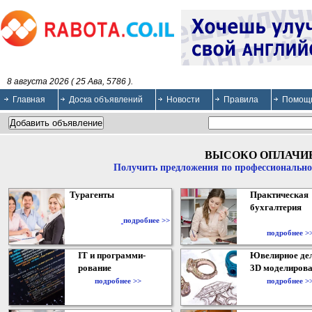
8 августа 2026 ( 25 Ава, 5786 ).
Главная
Доска объявлений
Новости
Правила
Помощ
ВЫСОКО ОПЛАЧИ
Получить предложения по профессионально
Турагенты
Практическая
бухгалтерия
подробнее >>
подробнее >
IT и программи-
Ювелирное дел
рование
3D моделирова
подробнее >>
подробнее >