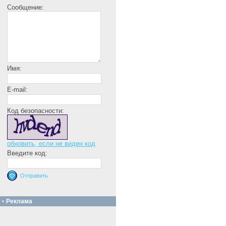
Сообщение:
Имя:
E-mail:
Код безопасности:
обновить, если не виден код
Введите код:
Реклама