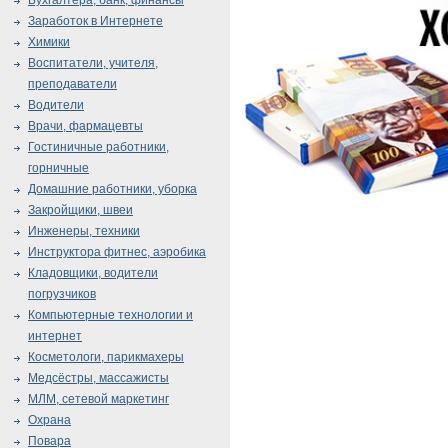
Бухгалтера, банк, финансы
Заработок в Интернете
Химики
Воспитатели, учителя,
преподаватели
Водители
Врачи, фармацевты
Гостиничные работники,
горничные
Домашние работники, уборка
Закройщики, швеи
Инженеры, техники
Инструктора фитнес, аэробика
Кладовщики, водители
погрузчиков
Компьютерные технологии и
интернет
Косметологи, парикмахеры
Медсёстры, массажисты
МЛМ, сетевой маркетинг
Охрана
Повара