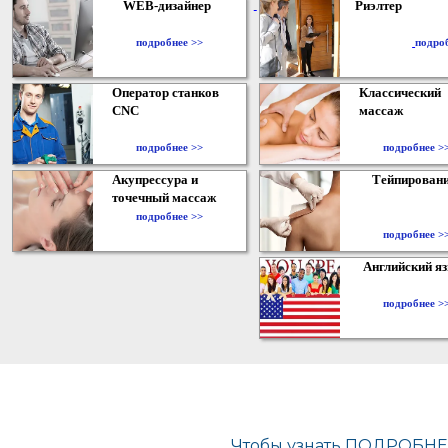
WEB-дизайнер
Риэлтер
​
подробнее >>
подро
Оператор станков
Классический
CNC
массаж
подробнее >>
подробнее >
Акупрессура и
Тейпирован
точечный массаж
подробнее >>
подробнее >
Английский я
подробнее >