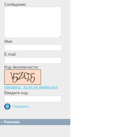
Сообщение:
Имя:
E-mail:
Код безопасности:
обновить, если не виден код
Введите код:
Реклама