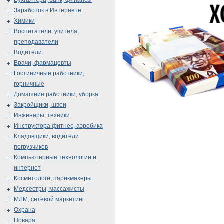
Бухгалтера, банк, финансы
Заработок в Интернете
Химики
Воспитатели, учителя,
преподаватели
Водители
Врачи, фармацевты
Гостиничные работники,
горничные
Домашние работники, уборка
Закройщики, швеи
Инженеры, техники
Инструктора фитнес, аэробика
Кладовщики, водители
погрузчиков
Компьютерные технологии и
интернет
Косметологи, парикмахеры
Медсёстры, массажисты
МЛМ, сетевой маркетинг
Охрана
Повара