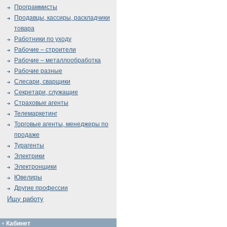
Программисты
Продавцы, кассиры, раскладчики
товара
Работники по уходу
Рабочие – строители
Рабочие – металлообработка
Рабочие разные
Слесари, сварщики
Секретари, служащие
Страховые агенты
Телемаркетинг
Торговые агенты, менеджеры по
продаже
Турагенты
Электрики
Электронщики
Ювелиры
Другие профессии
Ищу работу
Кабинет