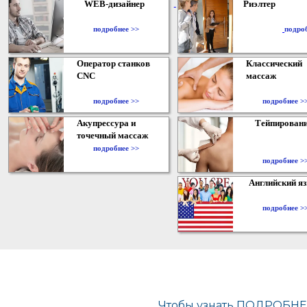
WEB-дизайнер
Риэлтер
​
подробнее >>
подро
Оператор станков
Классический
CNC
массаж
подробнее >>
подробнее >
Акупрессура и
Тейпирован
точечный массаж
подробнее >>
подробнее >
Английский я
подробнее >