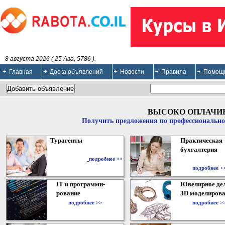
8 августа 2026 ( 25 Ава, 5786 ).
Главная
Доска объявлений
Новости
Правила
Помощ
ВЫСОКО ОПЛАЧИ
Получить предложения по профессионально
Турагенты
Практическая
бухгалтерия
подробнее >>
подробнее >
IT и программи-
Ювелирное дел
рование
3D моделирова
подробнее >>
подробнее >