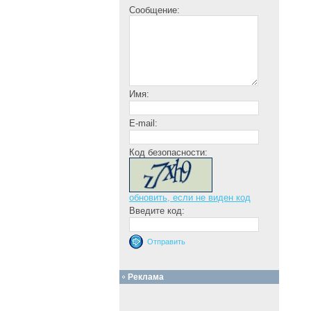
Сообщение:
Имя:
E-mail:
Код безопасности:
обновить, если не виден код
Введите код:
Реклама