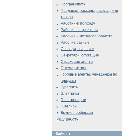
Программисты
Продавцы, кассиры, раскладчики
товара
Работники по уходу
Рабочие – строители
Рабочие – металлообработка
Рабочие разные
Слесари, сварщики
Секретари, служащие
Страховые агенты
Телемаркетинг
Торговые агенты, менеджеры по
продаже
Турагенты
Электрики
Электронщики
Ювелиры
Другие профессии
Ищу работу
Кабинет