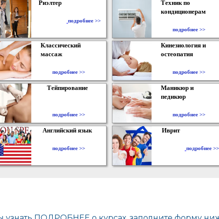
Риэлтер
Техник по
кондиционерам
​
подробнее >>
подробнее >>
Классический
Кинезиология и
массаж
остеопатия
подробнее >>
подробнее >>
Тейпирование
Маникюр и
педикюр
подробнее >>
подробнее >>
Английский язык
Иврит
подробнее >>
подробнее >>