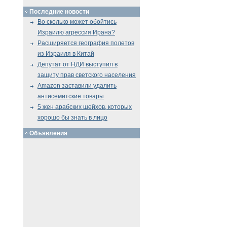
Последние новости
Во сколько может обойтись
Израилю агрессия Ирана?
Расширяется география полетов
из Израиля в Китай
Депутат от НДИ выступил в
защиту прав светского населения
Amazon заставили удалить
антисемитские товары
5 жен арабских шейхов, которых
хорошо бы знать в лицо
Объявления