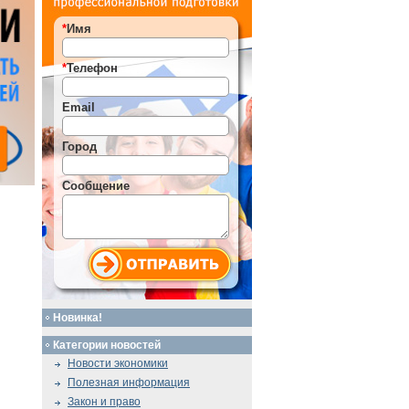
*
Имя
*
Телефон
Email
Город
Сообщение
Новинка!
Категории новостей
Новости экономики
Полезная информация
Закон и право