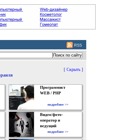
RSS
[ Скрыть ]
зраиля
Программист
WEB / PHP
подробнее >>
Видео/фото-
оператор и
ведущий
подробнее >>