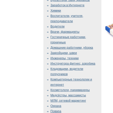
Бухгалтера, банк, финансы
Заработок в Интернете
Химики
Воспитатели, учителя,
преподаватели
Водители
Врачи, фармацевты
Гостиничные работники,
горничные
Домашние работники, уборка
Закройщики, швеи
Инженеры, техники
Инструктора фитнес, аэробика
Кладовщики, водители
погрузчиков
Компьютерные технологии и
интернет
Косметологи, парикмахеры
Медсёстры, массажисты
МЛМ, сетевой маркетинг
Охрана
Повара