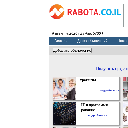
6 августа 2026 ( 23 Ава, 5786 ).
Главная
Доска объявлений
Новос
Получить предло
Турагенты
подробнее >>
IT и программи-
рование
подробнее >>