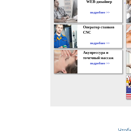
WEB-дизайнер
подробнее >>
Оператор станков
CNC
подробнее >>
Акупрессура и
точечный массаж
подробнее >>