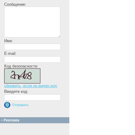
Сообщение:
Имя:
E-mail:
Код безопасности:
обновить, если не виден код
Введите код:
Реклама