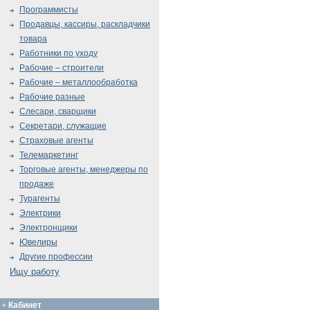
Программисты
Продавцы, кассиры, раскладчики
товара
Работники по уходу
Рабочие – строители
Рабочие – металлообработка
Рабочие разные
Слесари, сварщики
Секретари, служащие
Страховые агенты
Телемаркетинг
Торговые агенты, менеджеры по
продаже
Турагенты
Электрики
Электронщики
Ювелиры
Другие профессии
Ищу работу
Кабинет