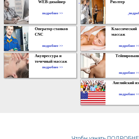
WEB-дизайнер
Риэлтер
​
подробнее >>
подро
Оператор станков
Классический
CNC
массаж
подробнее >>
подробнее >
Акупрессура и
Тейпирован
точечный массаж
подробнее >>
подробнее >
Английский я
подробнее >