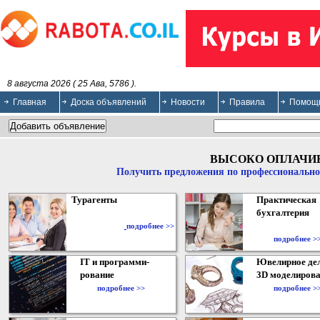
8 августа 2026 ( 25 Ава, 5786 ).
Главная
Доска объявлений
Новости
Правила
Помощ
ВЫСОКО ОПЛАЧИ
Получить предложения по профессионально
Турагенты
Практическая
бухгалтерия
подробнее >>
подробнее >
IT и программи-
Ювелирное дел
рование
3D моделирова
подробнее >>
подробнее >