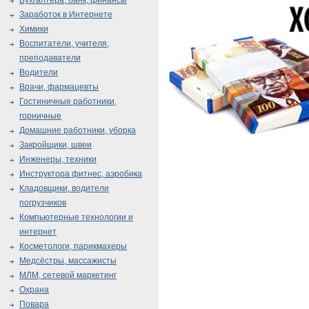
Бухгалтера, банк, финансы
Заработок в Интернете
Химики
Воспитатели, учителя,
преподаватели
Водители
Врачи, фармацевты
Гостиничные работники,
горничные
Домашние работники, уборка
Закройщики, швеи
Инженеры, техники
Инструктора фитнес, аэробика
Кладовщики, водители
погрузчиков
Компьютерные технологии и
интернет
Косметологи, парикмахеры
Медсёстры, массажисты
МЛМ, сетевой маркетинг
Охрана
Повара