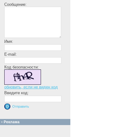
Сообщение:
Имя:
E-mail:
Код безопасности:
обновить, если не виден код
Введите код:
Реклама