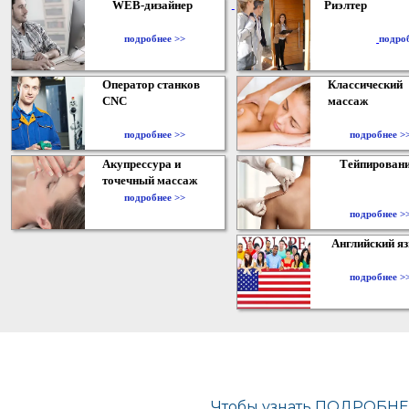
WEB-дизайнер
Риэлтер
​
подробнее >>
подро
Оператор станков
Классический
CNC
массаж
подробнее >>
подробнее >
Акупрессура и
Тейпирован
точечный массаж
подробнее >>
подробнее >
Английский я
подробнее >