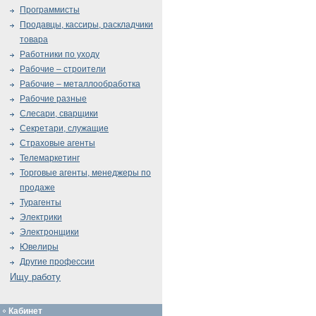
Программисты
Продавцы, кассиры, раскладчики
товара
Работники по уходу
Рабочие – строители
Рабочие – металлообработка
Рабочие разные
Слесари, сварщики
Секретари, служащие
Страховые агенты
Телемаркетинг
Торговые агенты, менеджеры по
продаже
Турагенты
Электрики
Электронщики
Ювелиры
Другие профессии
Ищу работу
Кабинет