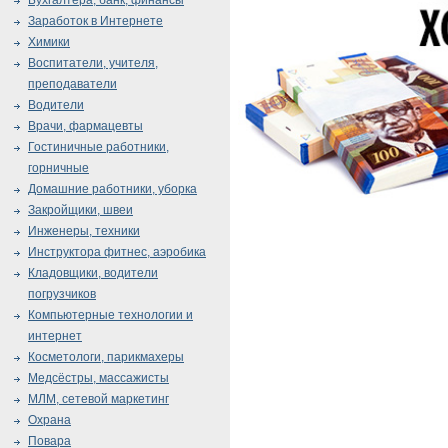
Бухгалтера, банк, финансы
Заработок в Интернете
Химики
Воспитатели, учителя,
преподаватели
Водители
Врачи, фармацевты
Гостиничные работники,
горничные
Домашние работники, уборка
Закройщики, швеи
Инженеры, техники
Инструктора фитнес, аэробика
Кладовщики, водители
погрузчиков
Компьютерные технологии и
интернет
Косметологи, парикмахеры
Медсёстры, массажисты
МЛМ, сетевой маркетинг
Охрана
Повара