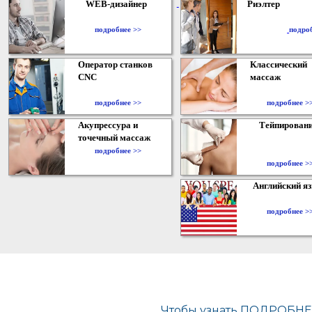
WEB-дизайнер
Риэлтер
​
подробнее >>
подро
Оператор станков
Классический
CNC
массаж
подробнее >>
подробнее >
Акупрессура и
Тейпирован
точечный массаж
подробнее >>
подробнее >
Английский я
подробнее >