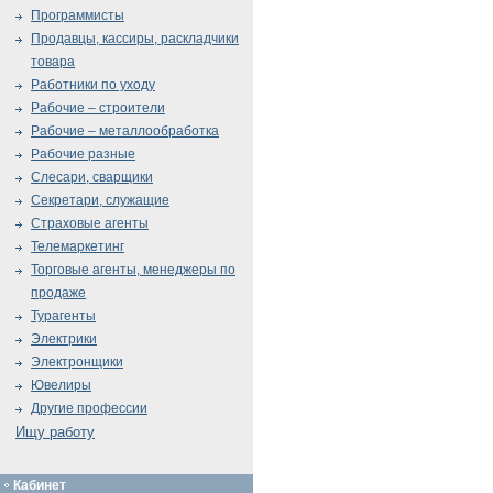
Программисты
Продавцы, кассиры, раскладчики
товара
Работники по уходу
Рабочие – строители
Рабочие – металлообработка
Рабочие разные
Слесари, сварщики
Секретари, служащие
Страховые агенты
Телемаркетинг
Торговые агенты, менеджеры по
продаже
Турагенты
Электрики
Электронщики
Ювелиры
Другие профессии
Ищу работу
Кабинет