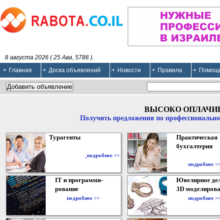
8 августа 2026 ( 25 Ава, 5786 ).
Главная
Доска объявлений
Новости
Правила
Помощ
ВЫСОКО ОПЛАЧИ
Получить предложения по профессионально
Турагенты
Практическая
бухгалтерия
подробнее >>
подробнее >
IT и программи-
Ювелирное дел
рование
3D моделирова
подробнее >>
подробнее >