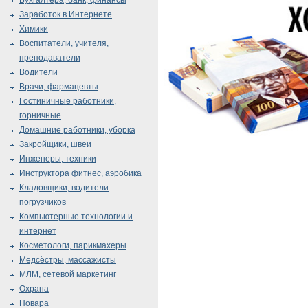
Бухгалтера, банк, финансы
Заработок в Интернете
Химики
Воспитатели, учителя,
преподаватели
Водители
Врачи, фармацевты
Гостиничные работники,
горничные
Домашние работники, уборка
Закройщики, швеи
Инженеры, техники
Инструктора фитнес, аэробика
Кладовщики, водители
погрузчиков
Компьютерные технологии и
интернет
Косметологи, парикмахеры
Медсёстры, массажисты
МЛМ, сетевой маркетинг
Охрана
Повара