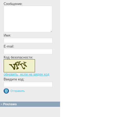
Сообщение:
Имя:
E-mail:
Код безопасности:
обновить, если не виден код
Введите код:
Реклама