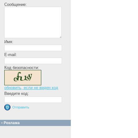
Сообщение:
Имя:
E-mail:
Код безопасности:
обновить, если не виден код
Введите код:
Реклама