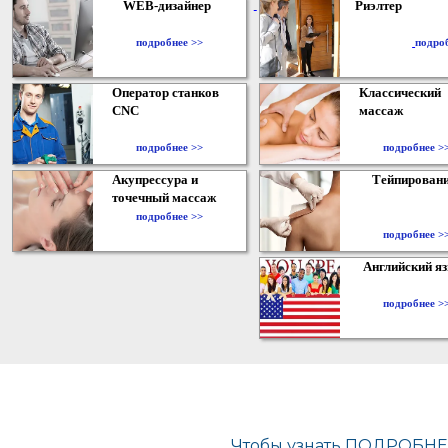
WEB-дизайнер
Риэлтер
​
подробнее >>
подро
Оператор станков
Классический
CNC
массаж
подробнее >>
подробнее >
Акупрессура и
Тейпирован
точечный массаж
подробнее >>
подробнее >
Английский я
подробнее >