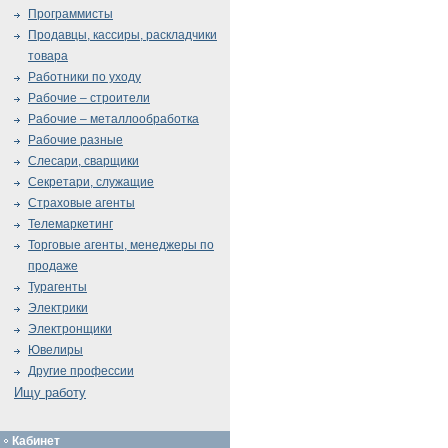
Программисты
Продавцы, кассиры, раскладчики
товара
Работники по уходу
Рабочие – строители
Рабочие – металлообработка
Рабочие разные
Слесари, сварщики
Секретари, служащие
Страховые агенты
Телемаркетинг
Торговые агенты, менеджеры по
продаже
Турагенты
Электрики
Электронщики
Ювелиры
Другие профессии
Ищу работу
Кабинет