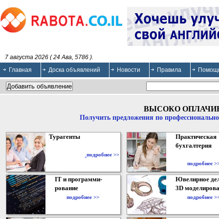
7 августа 2026 ( 24 Ава, 5786 ).
Главная
Доска объявлений
Новости
Правила
Помощ
ВЫСОКО ОПЛАЧИ
Получить предложения по профессионально
Турагенты
Практическая
бухгалтерия
подробнее >>
подробнее >
IT и программи-
Ювелирное дел
рование
3D моделирова
подробнее >>
подробнее >