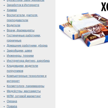
Бухгалтера, банк, финансы
Заработок в Интернете
Химики
Воспитатели, учителя,
преподаватели
Водители
Врачи, фармацевты
Гостиничные работники,
горничные
Домашние работники, уборка
Закройщики, швеи
Инженеры, техники
Инструктора фитнес, аэробика
Кладовщики, водители
погрузчиков
Компьютерные технологии и
интернет
Косметологи, парикмахеры
Медсёстры, массажисты
МЛМ, сетевой маркетинг
Охрана
Повара