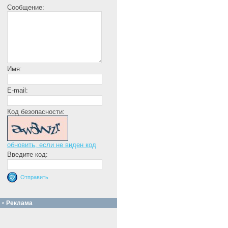
Сообщение:
Имя:
E-mail:
Код безопасности:
обновить, если не виден код
Введите код:
Реклама