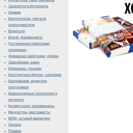
Бухгалтера, банк, финансы
Заработок в Интернете
Химики
Воспитатели, учителя,
преподаватели
Водители
Врачи, фармацевты
Гостиничные работники,
горничные
Домашние работники, уборка
Закройщики, швеи
Инженеры, техники
Инструктора фитнес, аэробика
Кладовщики, водители
погрузчиков
Компьютерные технологии и
интернет
Косметологи, парикмахеры
Медсёстры, массажисты
МЛМ, сетевой маркетинг
Охрана
Повара