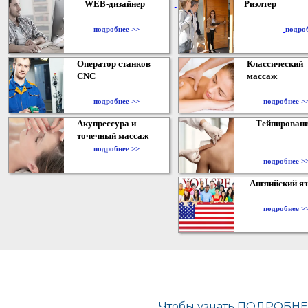
WEB-дизайнер
Риэлтер
​
подробнее >>
подро
Оператор станков
Классический
CNC
массаж
подробнее >>
подробнее >
Акупрессура и
Тейпирован
точечный массаж
подробнее >>
подробнее >
Английский я
подробнее >