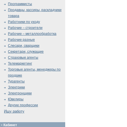
Программисты
Продавцы, кассиры, раскладчики
товара
Работники по уходу
Рабочие – строители
Рабочие – металлообработка
Рабочие разные
Слесари, сварщики
Секретари, служащие
Страховые агенты
Телемаркетинг
Торговые агенты, менеджеры по
продаже
Турагенты
Электрики
Электронщики
Ювелиры
Другие профессии
Ищу работу
Кабинет