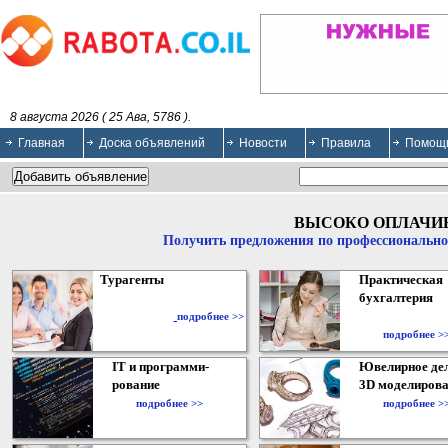
8 августа 2026 ( 25 Ава, 5786 ).
Главная
Доска объявлений
Новости
Правила
Помощ
ВЫСОКО ОПЛАЧИ
Получить предложения по профессионально
Турагенты
Практическая
бухгалтерия
подробнее >>
подробнее >
IT и программи-
Ювелирное дел
рование
3D моделирова
подробнее >>
подробнее >