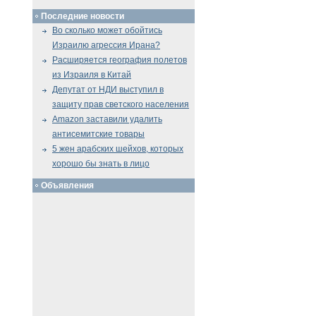
Последние новости
Во сколько может обойтись
Израилю агрессия Ирана?
Расширяется география полетов
из Израиля в Китай
Депутат от НДИ выступил в
защиту прав светского населения
Amazon заставили удалить
антисемитские товары
5 жен арабских шейхов, которых
хорошо бы знать в лицо
Объявления