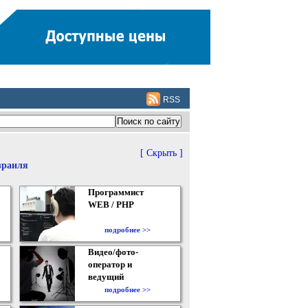
RSS
[ Скрыть ]
зраиля
Программист
WEB / PHP
подробнее >>
Видео/фото-
оператор и
ведущий
подробнее >>