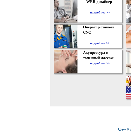
WEB-дизайнер
подробнее >>
Оператор станков
CNC
подробнее >>
Акупрессура и
точечный массаж
подробнее >>