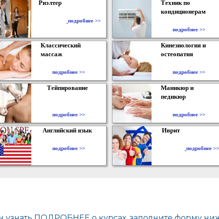
Риэлтер
Техник по
кондиционерам
​
подробнее >>
подробнее >>
Классический
Кинезиология и
массаж
остеопатия
подробнее >>
подробнее >>
Тейпирование
Маникюр и
педикюр
подробнее >>
подробнее >>
Английский язык
Иврит
подробнее >>
подробнее >>