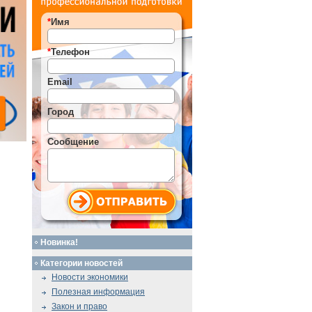
*
Имя
*
Телефон
Email
Город
Сообщение
Новинка!
Категории новостей
Новости экономики
Полезная информация
Закон и право