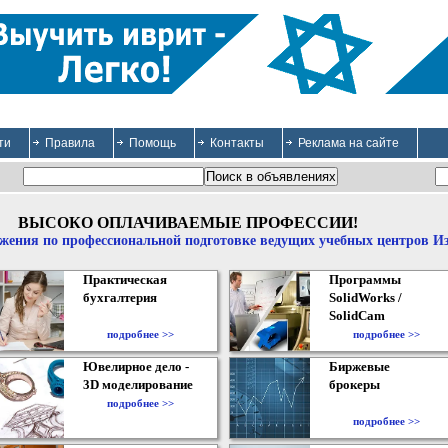
ти
Правила
Помощь
Контакты
Реклама на сайте
ВЫСОКО ОПЛАЧИВАЕМЫЕ ПРОФЕССИИ!
жения по профессиональной подготовке ведущих учебных центров И
Практическая
Программы
бухгалтерия
SolidWorks /
SolidCam
подробнее >>
подробнее >>
Ювелирное дело -
Биржевые
3D моделирование
брокеры
подробнее >>
подробнее >>