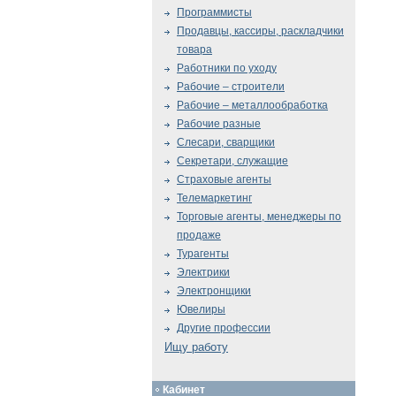
Программисты
Продавцы, кассиры, раскладчики
товара
Работники по уходу
Рабочие – строители
Рабочие – металлообработка
Рабочие разные
Слесари, сварщики
Секретари, служащие
Страховые агенты
Телемаркетинг
Торговые агенты, менеджеры по
продаже
Турагенты
Электрики
Электронщики
Ювелиры
Другие профессии
Ищу работу
Кабинет