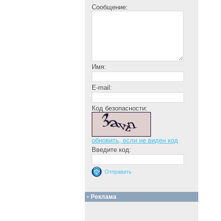
Сообщение:
Имя:
E-mail:
Код безопасности:
обновить, если не виден код
Введите код:
Реклама