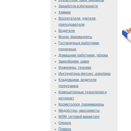
Бухгалтера, банк, финансы
Заработок в Интернете
Химики
Воспитатели, учителя,
преподаватели
Водители
Врачи, фармацевты
Гостиничные работники,
горничные
Домашние работники, уборка
Закройщики, швеи
Инженеры, техники
Инструктора фитнес, аэробика
Кладовщики, водители
погрузчиков
Компьютерные технологии и
интернет
Косметологи, парикмахеры
Медсёстры, массажисты
МЛМ, сетевой маркетинг
Охрана
Повара