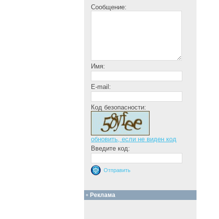
Сообщение:
Имя:
E-mail:
Код безопасности:
обновить, если не виден код
Введите код:
Реклама