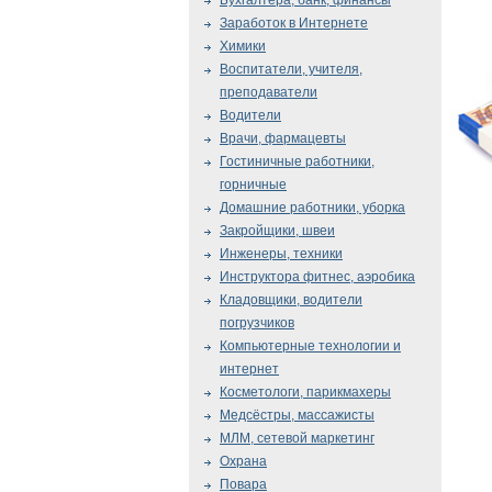
Бухгалтера, банк, финансы
Заработок в Интернете
Химики
Воспитатели, учителя,
преподаватели
Водители
Врачи, фармацевты
Гостиничные работники,
горничные
Домашние работники, уборка
Закройщики, швеи
Инженеры, техники
Инструктора фитнес, аэробика
Кладовщики, водители
погрузчиков
Компьютерные технологии и
интернет
Косметологи, парикмахеры
Медсёстры, массажисты
МЛМ, сетевой маркетинг
Охрана
Повара