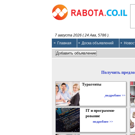
7 августа 2026 ( 24 Ава, 5786 ).
Главная
Доска объявлений
Новос
Получить предло
Турагенты
подробнее >>
IT и программи-
рование
подробнее >>