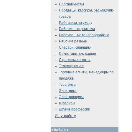
Программисты
Продавцы, кассиры, раскладчики
товара
Работники по уходу
Рабочие – строители
Рабочие – металлообработка
Рабочие разные
Слесари, сварщики
Секретари, служащие
Страховые агенты
Телемаркетинг
Торговые агенты, менеджеры по
продаже
Турагенты
Электрики
Электронщики
Ювелиры
Другие профессии
Ищу работу
Кабинет