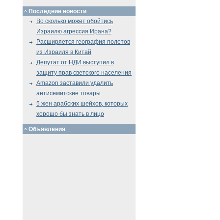
Последние новости
Во сколько может обойтись
Израилю агрессия Ирана?
Расширяется география полетов
из Израиля в Китай
Депутат от НДИ выступил в
защиту прав светского населения
Amazon заставили удалить
антисемитские товары
5 жен арабских шейхов, которых
хорошо бы знать в лицо
Объявления