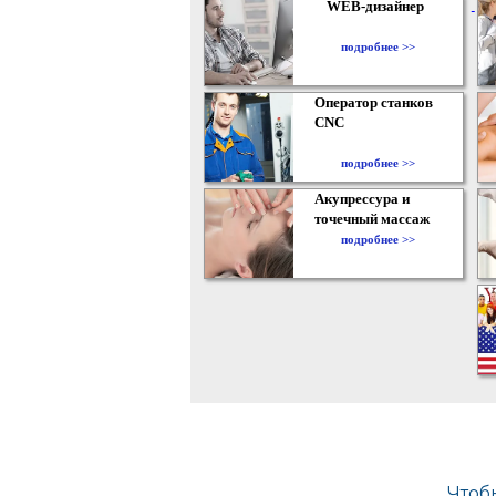
WEB-дизайнер
подробнее >>
Оператор станков
CNC
подробнее >>
Акупрессура и
точечный массаж
подробнее >>