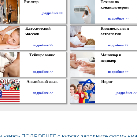
Риэлтер
Техник по
кондиционерам
​
подробнее >>
подробнее >>
Классический
Кинезиология и
массаж
остеопатия
подробнее >>
подробнее >>
Тейпирование
Маникюр и
педикюр
подробнее >>
подробнее >>
Английский язык
Иврит
подробнее >>
подробнее >>