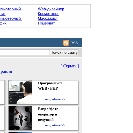
RSS
[ Скрыть ]
зраиля
Программист
WEB / PHP
подробнее >>
Видео/фото-
оператор и
ведущий
подробнее >>