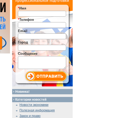
*
Имя
*
Телефон
Email
Город
Сообщение
Новинка!
Категории новостей
Новости экономики
Полезная информация
Закон и право