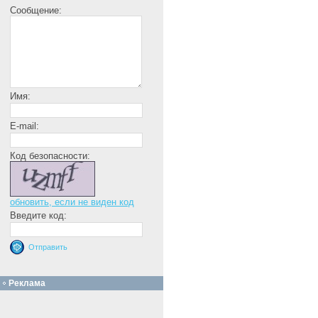
Сообщение:
Имя:
E-mail:
Код безопасности:
обновить, если не виден код
Введите код:
Реклама