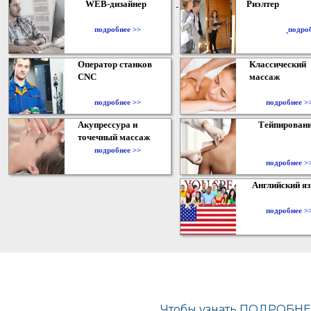
WEB-дизайнер
Риэлтер
​
подробнее >>
подро
Оператор станков
Классический
CNC
массаж
подробнее >>
подробнее >
Акупрессура и
Тейпирован
точечный массаж
подробнее >>
подробнее >
Английский я
подробнее >