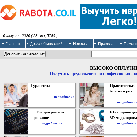
6 августа 2026 ( 23 Ава, 5786 ).
Главная
Доска объявлений
Новости
Правила
Помощ
ВЫСОКО ОПЛАЧИ
Получить предложения по профессионально
Турагенты
Практическая
бухгалтерия
подробнее >>
подробнее >
IT и программи-
Ювелирное дел
рование
3D моделирова
подробнее >>
подробнее >