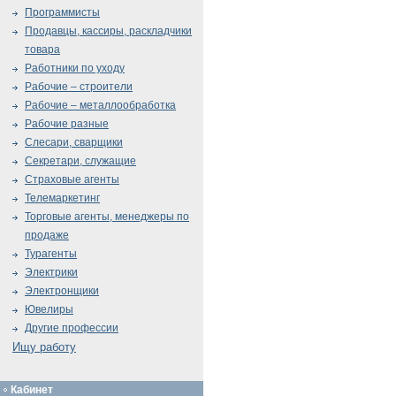
Программисты
Продавцы, кассиры, раскладчики
товара
Работники по уходу
Рабочие – строители
Рабочие – металлообработка
Рабочие разные
Слесари, сварщики
Секретари, служащие
Страховые агенты
Телемаркетинг
Торговые агенты, менеджеры по
продаже
Турагенты
Электрики
Электронщики
Ювелиры
Другие профессии
Ищу работу
Кабинет