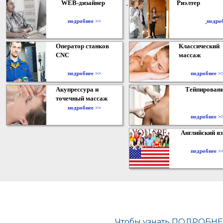
WEB-дизайнер
Риэлтер
​
подробнее >>
подро
Оператор станков
Классический
CNC
массаж
подробнее >>
подробнее >
Акупрессура и
Тейпирован
точечный массаж
подробнее >>
подробнее >
Английский я
подробнее >