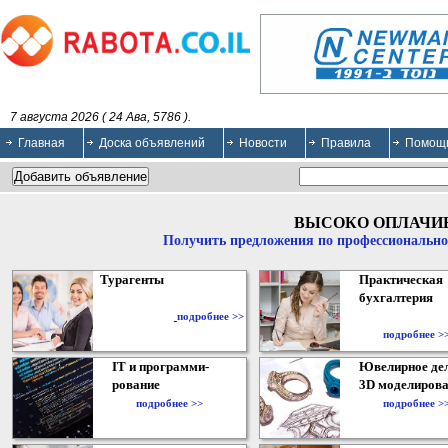
7 августа 2026 ( 24 Ава, 5786 ).
Главная
Доска объявлений
Новости
Правила
Помощ
ВЫСОКО ОПЛАЧИ
Получить предложения по профессионально
Турагенты
Практическая
бухгалтерия
подробнее >>
подробнее >
IT и программи-
Ювелирное дел
рование
3D моделирова
подробнее >>
подробнее >