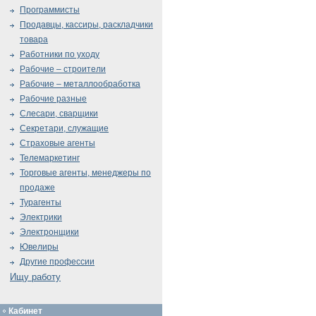
Программисты
Продавцы, кассиры, раскладчики
товара
Работники по уходу
Рабочие – строители
Рабочие – металлообработка
Рабочие разные
Слесари, сварщики
Секретари, служащие
Страховые агенты
Телемаркетинг
Торговые агенты, менеджеры по
продаже
Турагенты
Электрики
Электронщики
Ювелиры
Другие профессии
Ищу работу
Кабинет