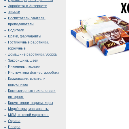
Бухгалтера, банк, финансы
Заработок в Интернете
Химики
Воспитатели, учителя,
преподаватели
Водители
Врачи, фармацевты
Гостиничные работники,
горничные
Домашние работники, уборка
Закройщики, швеи
Инженеры, техники
Инструктора фитнес, аэробика
Кладовщики, водители
погрузчиков
Компьютерные технологии и
интернет
Косметологи, парикмахеры
Медсёстры, массажисты
МЛМ, сетевой маркетинг
Охрана
Повара