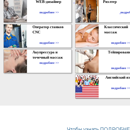
WEB-дизайнер
Риэлтер
​
подробнее >>
подро
Оператор станков
Классический
CNC
массаж
подробнее >>
подробнее >
Акупрессура и
Тейпирован
точечный массаж
подробнее >>
подробнее >
Английский я
подробнее >