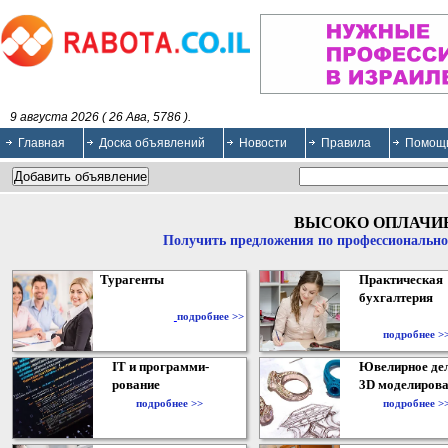
9 августа 2026 ( 26 Ава, 5786 ).
Главная
Доска объявлений
Новости
Правила
Помощ
ВЫСОКО ОПЛАЧИ
Получить предложения по профессионально
Турагенты
Практическая
бухгалтерия
подробнее >>
подробнее >
IT и программи-
Ювелирное дел
рование
3D моделирова
подробнее >>
подробнее >