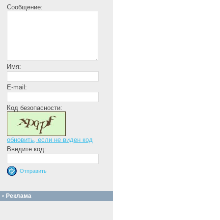
Сообщение:
Имя:
E-mail:
Код безопасности:
обновить, если не виден код
Введите код:
Реклама