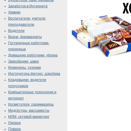
Бухгалтера, банк, финансы
Заработок в Интернете
Химики
Воспитатели, учителя,
преподаватели
Водители
Врачи, фармацевты
Гостиничные работники,
горничные
Домашние работники, уборка
Закройщики, швеи
Инженеры, техники
Инструктора фитнес, аэробика
Кладовщики, водители
погрузчиков
Компьютерные технологии и
интернет
Косметологи, парикмахеры
Медсёстры, массажисты
МЛМ, сетевой маркетинг
Охрана
Повара