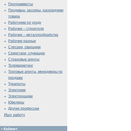
Программисты
Продавцы, кассиры, раскладчики
товара
Работники по уходу
Рабочие – строители
Рабочие – металлообработка
Рабочие разные
Слесари, сварщики
Секретари, служащие
Страховые агенты
Телемаркетинг
Торговые агенты, менеджеры по
продаже
Турагенты
Электрики
Электронщики
Ювелиры
Другие профессии
Ищу работу
Кабинет