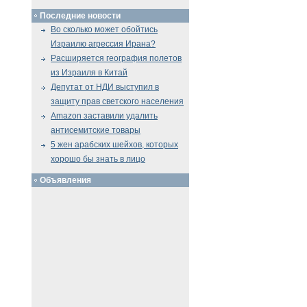
Последние новости
Во сколько может обойтись
Израилю агрессия Ирана?
Расширяется география полетов
из Израиля в Китай
Депутат от НДИ выступил в
защиту прав светского населения
Amazon заставили удалить
антисемитские товары
5 жен арабских шейхов, которых
хорошо бы знать в лицо
Объявления