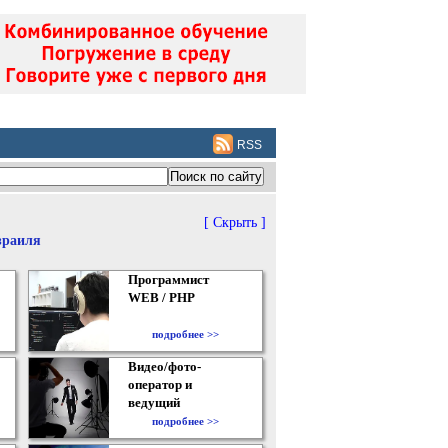
RSS
[ Скрыть ]
зраиля
Программист
WEB / PHP
подробнее >>
Видео/фото-
оператор и
ведущий
подробнее >>