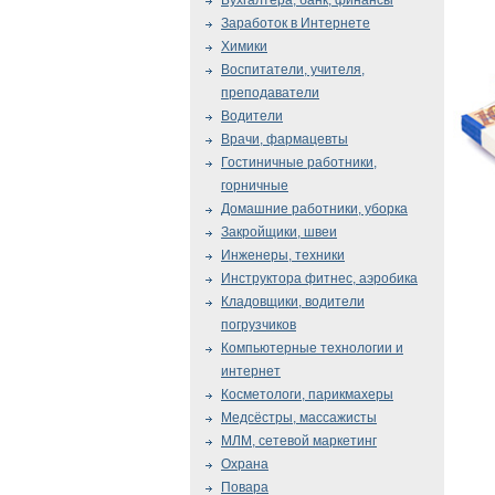
Бухгалтера, банк, финансы
Заработок в Интернете
Химики
Воспитатели, учителя,
преподаватели
Водители
Врачи, фармацевты
Гостиничные работники,
горничные
Домашние работники, уборка
Закройщики, швеи
Инженеры, техники
Инструктора фитнес, аэробика
Кладовщики, водители
погрузчиков
Компьютерные технологии и
интернет
Косметологи, парикмахеры
Медсёстры, массажисты
МЛМ, сетевой маркетинг
Охрана
Повара