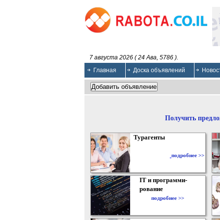
7 августа 2026 ( 24 Ава, 5786 ).
Главная
Доска объявлений
Новос
Получить предло
Турагенты
подробнее >>
IT и программи-
рование
подробнее >>