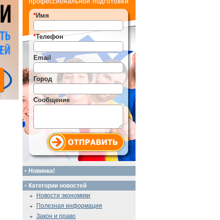
*
Имя
*
Телефон
Email
Город
Сообщение
Новинка!
Категории новостей
Новости экономики
Полезная информация
Закон и право