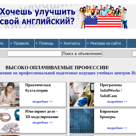
ти
Правила
Помощь
Контакты
Реклама на сайте
ВЫСОКО ОПЛАЧИВАЕМЫЕ ПРОФЕССИИ!
жения по профессиональной подготовке ведущих учебных центров И
Практическая
Программы
бухгалтерия
SolidWorks /
SolidCam
подробнее >>
подробнее >>
Ювелирное дело -
Биржевые
3D моделирование
брокеры
подробнее >>
подробнее >>