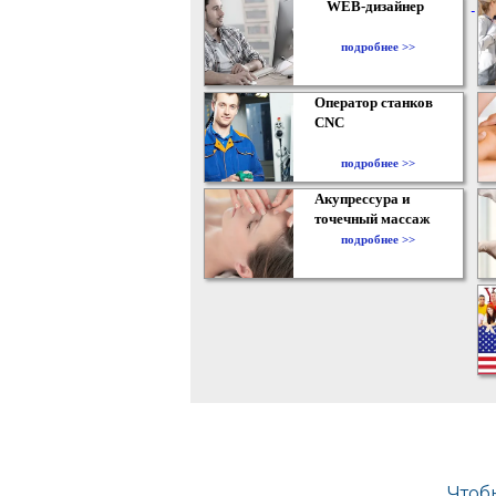
WEB-дизайнер
подробнее >>
Оператор станков
CNC
подробнее >>
Акупрессура и
точечный массаж
подробнее >>