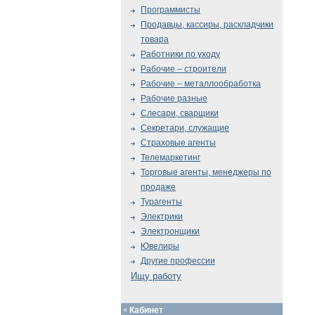
Программисты
Продавцы, кассиры, раскладчики
товара
Работники по уходу
Рабочие – строители
Рабочие – металлообработка
Рабочие разные
Слесари, сварщики
Секретари, служащие
Страховые агенты
Телемаркетинг
Торговые агенты, менеджеры по
продаже
Турагенты
Электрики
Электронщики
Ювелиры
Другие профессии
Ищу работу
Кабинет