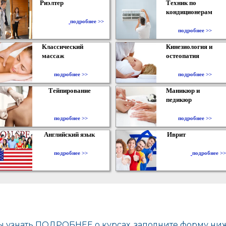
Риэлтер
Техник по
кондиционерам
​
подробнее >>
подробнее >>
Классический
Кинезиология и
массаж
остеопатия
подробнее >>
подробнее >>
Тейпирование
Маникюр и
педикюр
подробнее >>
подробнее >>
Английский язык
Иврит
подробнее >>
подробнее >>