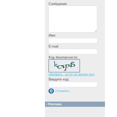
Сообщение:
Имя:
E-mail:
Код безопасности:
обновить, если не виден код
Введите код:
Реклама