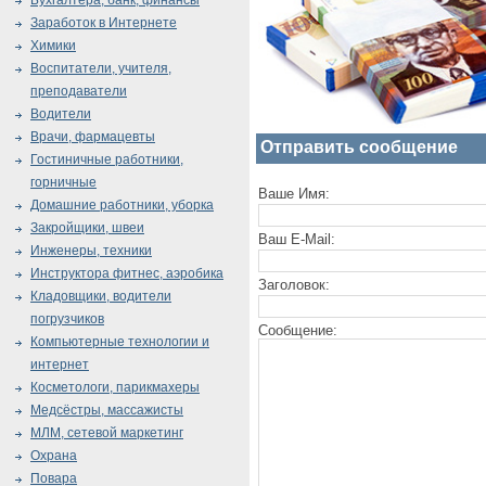
Бухгалтера, банк, финансы
Заработок в Интернете
Химики
Воспитатели, учителя,
преподаватели
Водители
Врачи, фармацевты
Отправить сообщение
Гостиничные работники,
горничные
Ваше Имя:
Домашние работники, уборка
Закройщики, швеи
Ваш E-Mail:
Инженеры, техники
Инструктора фитнес, аэробика
Заголовок:
Кладовщики, водители
погрузчиков
Сообщение:
Компьютерные технологии и
интернет
Косметологи, парикмахеры
Медсёстры, массажисты
МЛМ, сетевой маркетинг
Охрана
Повара