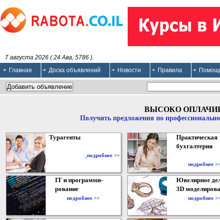
7 августа 2026 ( 24 Ава, 5786 ).
Главная
Доска объявлений
Новости
Правила
Помощ
ВЫСОКО ОПЛАЧИ
Получить предложения по профессионально
Турагенты
Практическая
бухгалтерия
подробнее >>
подробнее >
IT и программи-
Ювелирное дел
рование
3D моделирова
подробнее >>
подробнее >