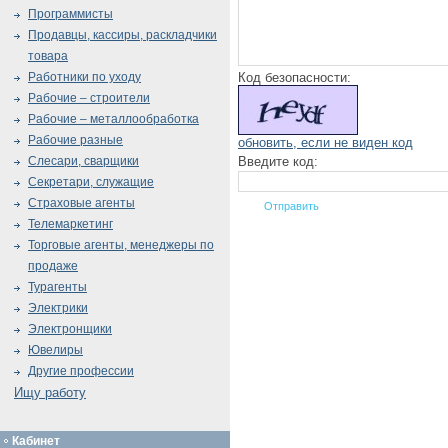
Программисты
Продавцы, кассиры, раскладчики
товара
Код безопасности:
Работники по уходу
Рабочие – строители
Рабочие – металлообработка
Рабочие разные
обновить, если не виден код
Введите код:
Слесари, сварщики
Секретари, служащие
Страховые агенты
Телемаркетинг
Торговые агенты, менеджеры по
продаже
Турагенты
Электрики
Электронщики
Ювелиры
Другие профессии
Ищу работу
Кабинет