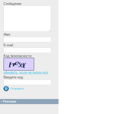
Сообщение:
Имя:
E-mail:
Код безопасности:
обновить, если не виден код
Введите код:
Реклама