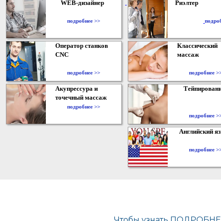
WEB-дизайнер
Риэлтер
​
подробнее >>
подро
Оператор станков
Классический
CNC
массаж
подробнее >>
подробнее >
Акупрессура и
Тейпирован
точечный массаж
подробнее >>
подробнее >
Английский я
подробнее >