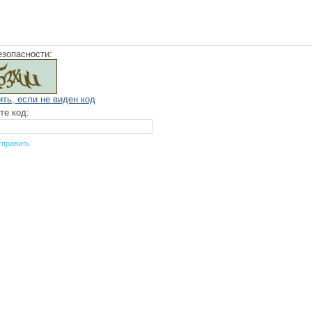
езопасности:
ить, если не виден код
те код: