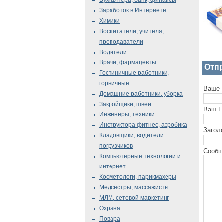
Бухгалтера, банк, финансы
Заработок в Интернете
Химики
Воспитатели, учителя,
преподаватели
Водители
Врачи, фармацевты
Отп
Гостиничные работники,
горничные
Ваше 
Домашние работники, уборка
Закройщики, швеи
Ваш E
Инженеры, техники
Инструктора фитнес, аэробика
Загол
Кладовщики, водители
погрузчиков
Сообщ
Компьютерные технологии и
интернет
Косметологи, парикмахеры
Медсёстры, массажисты
МЛМ, сетевой маркетинг
Охрана
Повара