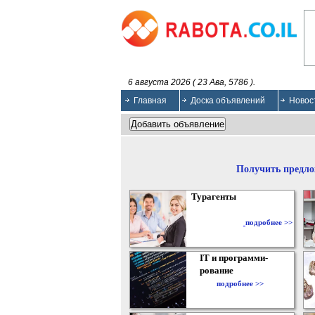
6 августа 2026 ( 23 Ава, 5786 ).
Главная
Доска объявлений
Новос
Получить предло
Турагенты
подробнее >>
IT и программи-
рование
подробнее >>