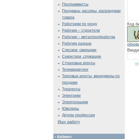
Программисты
Продавцы, кассиры, раскладчики
товара
Код б
Работники по уходу
Рабочие – строители
Рабочие – металлообработка
Рабочие разные
обнов
Введи
Слесари, сварщики
Секретари, служащие
Страховые агенты
Телемаркетинг
Торговые агенты, менеджеры по
продаже
Турагенты
Электрики
Электронщики
Ювелиры
Другие профессии
Ищу работу
Кабинет