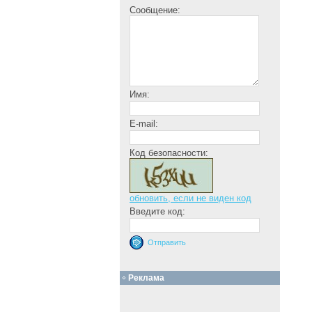
Сообщение:
Имя:
E-mail:
Код безопасности:
обновить, если не виден код
Введите код:
Реклама