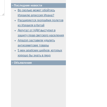
Последние новости
Во сколько может обойтись
Израилю агрессия Ирана?
Расширяется география полетов
из Израиля в Китай
Депутат от НДИ выступил в
защиту прав светского населения
Amazon заставили удалить
антисемитские товары
5 жен арабских шейхов, которых
хорошо бы знать в лицо
Объявления