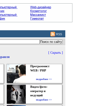
RSS
[ Скрыть ]
зраиля
Программист
WEB / PHP
подробнее >>
Видео/фото-
оператор и
ведущий
подробнее >>