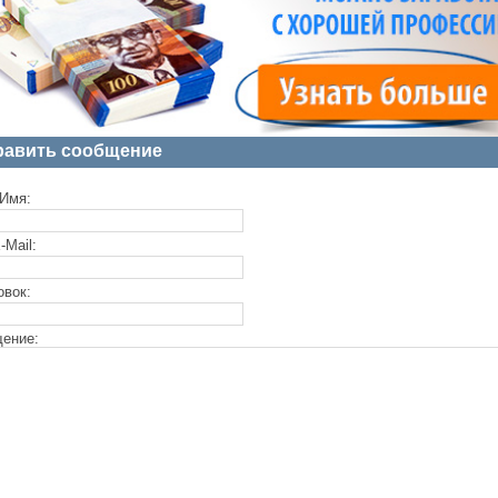
равить сообщение
Имя:
-Mail:
овок:
ение: