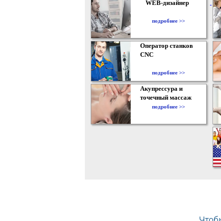
WEB-дизайнер
подробнее >>
Оператор станков
CNC
подробнее >>
Акупрессура и
точечный массаж
подробнее >>