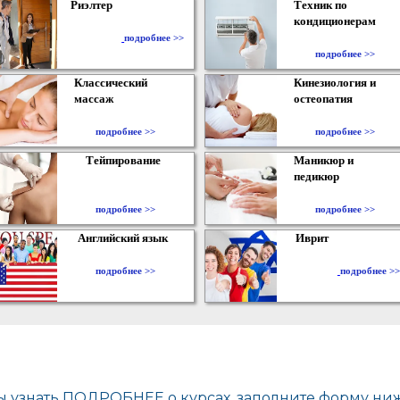
Риэлтер
Техник по
кондиционерам
​
подробнее >>
подробнее >>
Классический
Кинезиология и
массаж
остеопатия
подробнее >>
подробнее >>
Тейпирование
Маникюр и
педикюр
подробнее >>
подробнее >>
Английский язык
Иврит
подробнее >>
подробнее >>