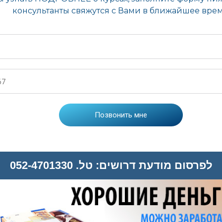
לפרסום מודעת דרושים: טל. 052-4701330