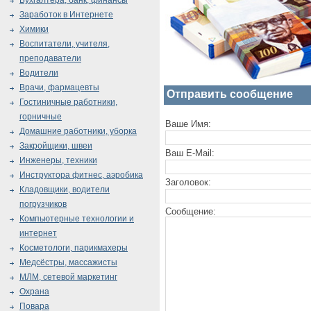
Бухгалтера, банк, финансы
Заработок в Интернете
Химики
Воспитатели, учителя,
преподаватели
Водители
Врачи, фармацевты
Отправить сообщение
Гостиничные работники,
горничные
Ваше Имя:
Домашние работники, уборка
Закройщики, швеи
Ваш E-Mail:
Инженеры, техники
Инструктора фитнес, аэробика
Заголовок:
Кладовщики, водители
погрузчиков
Сообщение:
Компьютерные технологии и
интернет
Косметологи, парикмахеры
Медсёстры, массажисты
МЛМ, сетевой маркетинг
Охрана
Повара