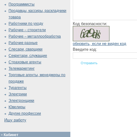
Программисты
Продавцы, кассиры, раскладчики
товара
Код безопасности:
Работники по уходу
Рабочие – строители
Рабочие – металлообработка
Рабочие разные
обновить, если не виден код
Введите код:
Слесари, сварщики
Секретари, служащие
Страховые агенты
Телемаркетинг
Торговые агенты, менеджеры по
продаже
Турагенты
Электрики
Электронщики
Ювелиры
Другие профессии
Ищу работу
Кабинет