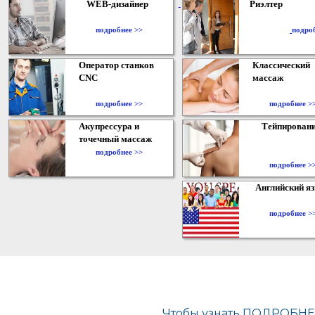
WEB-дизайнер
Риэлтер
​
подробнее >>
подро
Оператор станков
Классический
CNC
массаж
подробнее >>
подробнее >
Акупрессура и
Тейпирован
точечный массаж
подробнее >>
подробнее >
Английский я
подробнее >