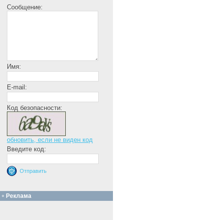
Сообщение:
Имя:
E-mail:
Код безопасности:
обновить, если не виден код
Введите код:
Реклама