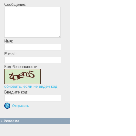
Сообщение:
Имя:
E-mail:
Код безопасности:
обновить, если не виден код
Введите код:
Реклама