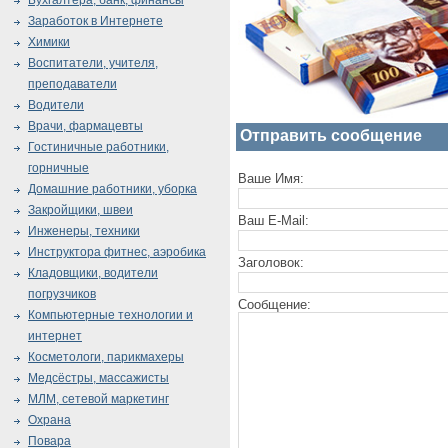
Бухгалтера, банк, финансы
Заработок в Интернете
Химики
Воспитатели, учителя,
преподаватели
Водители
Врачи, фармацевты
Отправить сообщение
Гостиничные работники,
горничные
Ваше Имя:
Домашние работники, уборка
Закройщики, швеи
Ваш E-Mail:
Инженеры, техники
Инструктора фитнес, аэробика
Заголовок:
Кладовщики, водители
погрузчиков
Сообщение:
Компьютерные технологии и
интернет
Косметологи, парикмахеры
Медсёстры, массажисты
МЛМ, сетевой маркетинг
Охрана
Повара