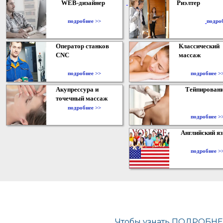
WEB-дизайнер
Риэлтер
​
подробнее >>
подро
Оператор станков
Классический
CNC
массаж
подробнее >>
подробнее >
Акупрессура и
Тейпирован
точечный массаж
подробнее >>
подробнее >
Английский я
подробнее >