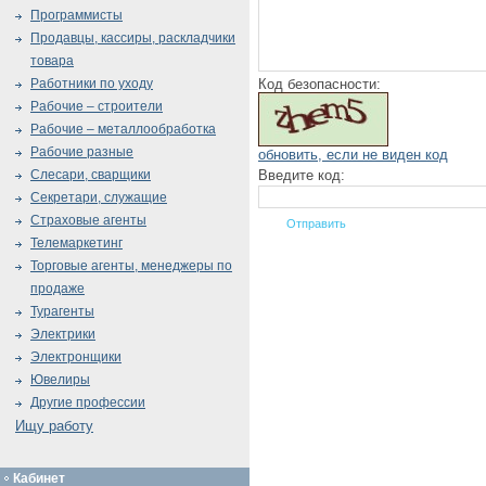
Программисты
Продавцы, кассиры, раскладчики
товара
Код безопасности:
Работники по уходу
Рабочие – строители
Рабочие – металлообработка
Рабочие разные
обновить, если не виден код
Введите код:
Слесари, сварщики
Секретари, служащие
Страховые агенты
Телемаркетинг
Торговые агенты, менеджеры по
продаже
Турагенты
Электрики
Электронщики
Ювелиры
Другие профессии
Ищу работу
Кабинет