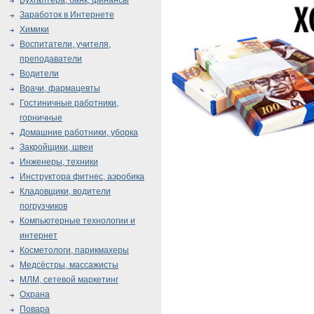
Бухгалтера, банк, финансы
Заработок в Интернете
Химики
Воспитатели, учителя,
преподаватели
Водители
Врачи, фармацевты
Гостиничные работники,
горничные
Домашние работники, уборка
Закройщики, швеи
Инженеры, техники
Инструктора фитнес, аэробика
Кладовщики, водители
погрузчиков
Компьютерные технологии и
интернет
Косметологи, парикмахеры
Медсёстры, массажисты
МЛМ, сетевой маркетинг
Охрана
Повара