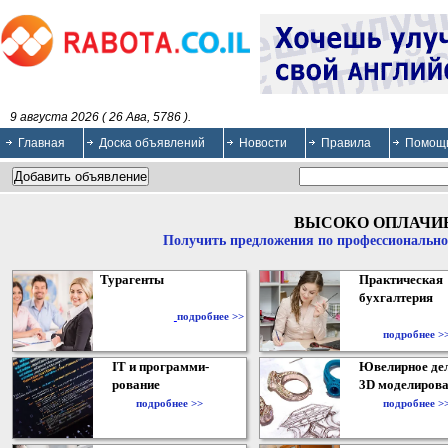
9 августа 2026 ( 26 Ава, 5786 ).
Главная
Доска объявлений
Новости
Правила
Помощ
ВЫСОКО ОПЛАЧИ
Получить предложения по профессионально
Турагенты
Практическая
бухгалтерия
подробнее >>
подробнее >
IT и программи-
Ювелирное дел
рование
3D моделирова
подробнее >>
подробнее >