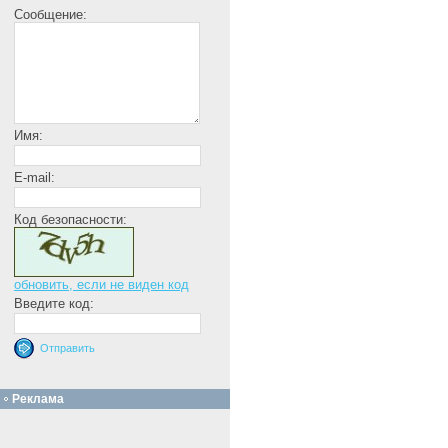
Сообщение:
Имя:
E-mail:
Код безопасности:
обновить, если не виден код
Введите код:
Реклама