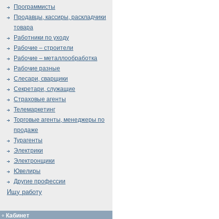
Программисты
Продавцы, кассиры, раскладчики
товара
Работники по уходу
Рабочие – строители
Рабочие – металлообработка
Рабочие разные
Слесари, сварщики
Секретари, служащие
Страховые агенты
Телемаркетинг
Торговые агенты, менеджеры по
продаже
Турагенты
Электрики
Электронщики
Ювелиры
Другие профессии
Ищу работу
Кабинет