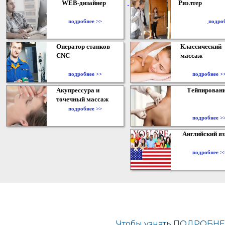
WEB-дизайнер
Риэлтер
​
подробнее >>
подро
Оператор станков
Классический
CNC
массаж
подробнее >>
подробнее >
Акупрессура и
Тейпирован
точечный массаж
подробнее >>
подробнее >
Английский я
подробнее >