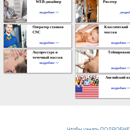
WEB-дизайнер
Риэлтер
​
подробнее >>
подро
Оператор станков
Классический
CNC
массаж
подробнее >>
подробнее >
Акупрессура и
Тейпирован
точечный массаж
подробнее >>
подробнее >
Английский я
подробнее >