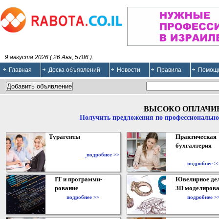
9 августа 2026 ( 26 Ава, 5786 ).
Главная
Доска объявлений
Новости
Правила
Помощ
ВЫСОКО ОПЛАЧИ
Получить предложения по профессионально
Турагенты
Практическая
бухгалтерия
подробнее >>
подробнее >
IT и программи-
Ювелирное дел
рование
3D моделирова
подробнее >>
подробнее >