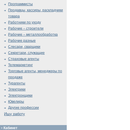
Программисты
Продавцы, кассиры, раскладчики
товара
Работники по уходу
Рабочие – строители
Рабочие – металлообработка
Рабочие разные
Слесари, сварщики
Секретари, служащие
Страховые агенты
Телемаркетинг
Торговые агенты, менеджеры по
продаже
Турагенты
Электрики
Электронщики
Ювелиры
Другие профессии
Ищу работу
Кабинет