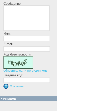
Сообщение:
Имя:
E-mail:
Код безопасности:
обновить, если не виден код
Введите код:
Реклама