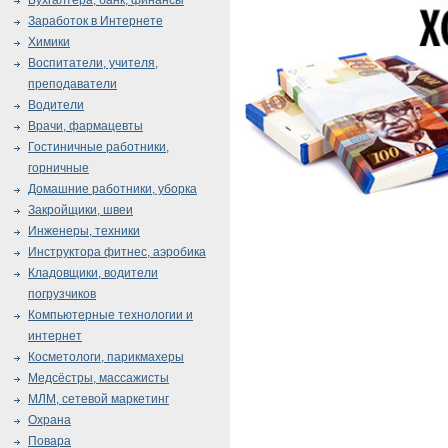
Бухгалтера, банк, финансы
Заработок в Интернете
Химики
Воспитатели, учителя,
преподаватели
Водители
Врачи, фармацевты
Гостиничные работники,
горничные
Домашние работники, уборка
Закройщики, швеи
Инженеры, техники
Инструктора фитнес, аэробика
Кладовщики, водители
погрузчиков
Компьютерные технологии и
интернет
Косметологи, парикмахеры
Медсёстры, массажисты
МЛМ, сетевой маркетинг
Охрана
Повара