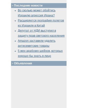
Последние новости
Во сколько может обойтись
Израилю агрессия Ирана?
Расширяется география полетов
из Израиля в Китай
Депутат от НДИ выступил в
защиту прав светского населения
Amazon заставили удалить
антисемитские товары
5 жен арабских шейхов, которых
хорошо бы знать в лицо
Объявления