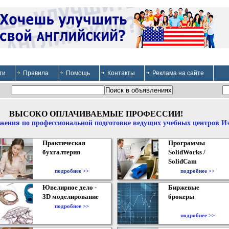
ти
Правила
Помощь
Контакты
Реклама на сайте
ВЫСОКО ОПЛАЧИВАЕМЫЕ ПРОФЕССИИ!
жения по профессиональной подготовке ведущих учебных центров И
Практическая
Программы
бухгалтерия
SolidWorks /
SolidCam
подробнее >>
подробнее >>
Ювелирное дело -
Биржевые
3D моделирование
брокеры
подробнее >>
подробнее >>