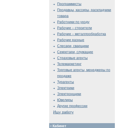
Программисты
Продавцы, кассиры, раскладчики
товара
Работники по уходу
Рабочие – строители
Рабочие – металлообработка
Рабочие разные
Слесари, сварщики
Секретари, служащие
Страховые агенты
Телемаркетинг
Торговые агенты, менеджеры по
продаже
Турагенты
Электрики
Электронщики
Ювелиры
Другие профессии
Ищу работу
Кабинет