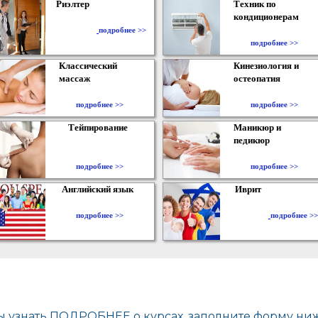
Риэлтер
Техник по
кондиционерам
​
подробнее >>
подробнее >>
Классический
Кинезиология и
массаж
остеопатия
подробнее >>
подробнее >>
Тейпирование
Маникюр и
педикюр
подробнее >>
подробнее >>
Английский язык
Иврит
подробнее >>
подробнее >>