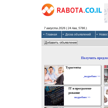
7 августа 2026 ( 24 Ава, 5786 ).
Главная
Доска объявлений
Новос
Получить предло
Турагенты
подробнее >>
IT и программи-
рование
подробнее >>