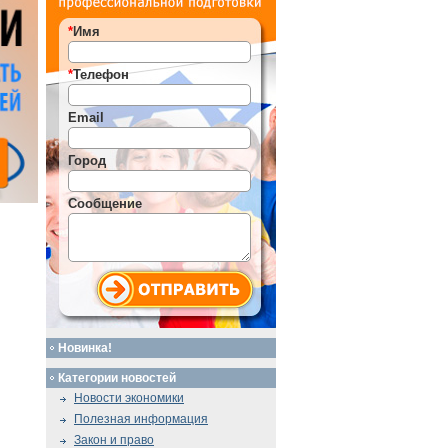
*
Имя
*
Телефон
Email
Город
Сообщение
Новинка!
Категории новостей
Новости экономики
Полезная информация
Закон и право