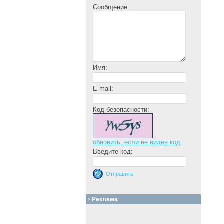
Сообщение:
Имя:
E-mail:
Код безопасности:
обновить, если не виден код
Введите код:
Реклама