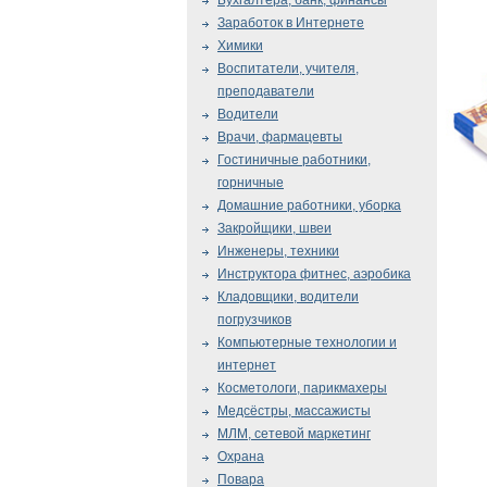
Бухгалтера, банк, финансы
Заработок в Интернете
Химики
Воспитатели, учителя,
преподаватели
Водители
Врачи, фармацевты
Гостиничные работники,
горничные
Домашние работники, уборка
Закройщики, швеи
Инженеры, техники
Инструктора фитнес, аэробика
Кладовщики, водители
погрузчиков
Компьютерные технологии и
интернет
Косметологи, парикмахеры
Медсёстры, массажисты
МЛМ, сетевой маркетинг
Охрана
Повара