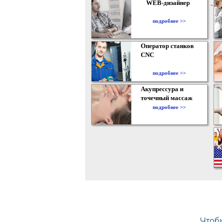
WEB-дизайнер
подробнее >>
Оператор станков
CNC
подробнее >>
Акупрессура и
точечный массаж
подробнее >>