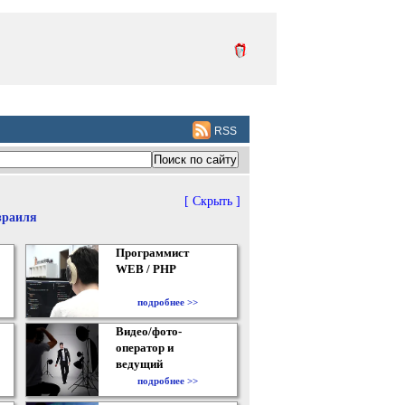
RSS
[ Скрыть ]
зраиля
Программист
WEB / PHP
подробнее >>
Видео/фото-
оператор и
ведущий
подробнее >>