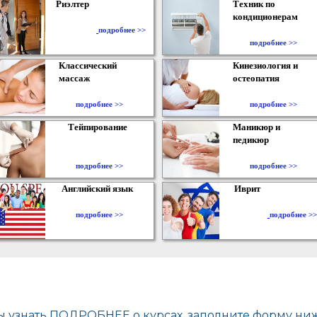
Риэлтер
Техник по
кондиционерам
​
подробнее >>
подробнее >>
Классический
Кинезиология и
массаж
остеопатия
подробнее >>
подробнее >>
Тейпирование
Маникюр и
педикюр
подробнее >>
подробнее >>
Английский язык
Иврит
подробнее >>
подробнее >>