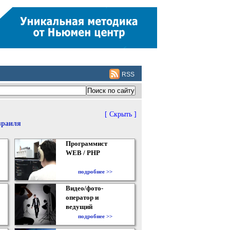
RSS
[ Скрыть ]
зраиля
Программист
WEB / PHP
подробнее >>
Видео/фото-
оператор и
ведущий
подробнее >>