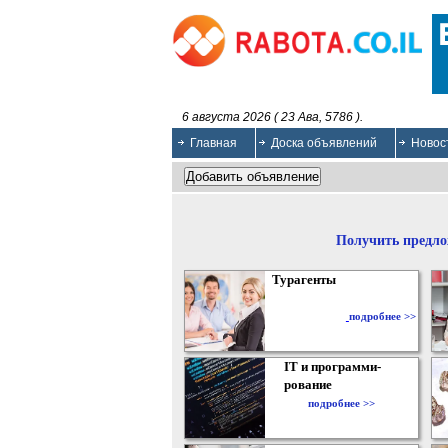
6 августа 2026 ( 23 Ава, 5786 ).
Главная
Доска объявлений
Новос
Получить предло
Турагенты
подробнее >>
IT и программи-
рование
подробнее >>