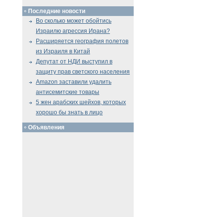
Последние новости
Во сколько может обойтись
Израилю агрессия Ирана?
Расширяется география полетов
из Израиля в Китай
Депутат от НДИ выступил в
защиту прав светского населения
Amazon заставили удалить
антисемитские товары
5 жен арабских шейхов, которых
хорошо бы знать в лицо
Объявления