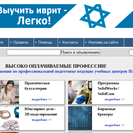
ти
Правила
Помощь
Контакты
Реклама на сайте
ВЫСОКО ОПЛАЧИВАЕМЫЕ ПРОФЕССИИ!
жения по профессиональной подготовке ведущих учебных центров И
Практическая
Программы
бухгалтерия
SolidWorks /
SolidCam
подробнее >>
подробнее >>
Ювелирное дело -
Биржевые
3D моделирование
брокеры
подробнее >>
подробнее >>