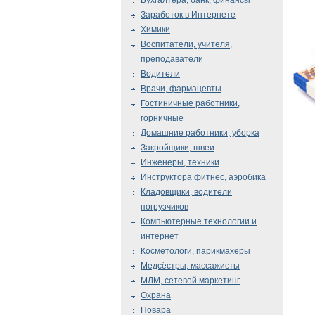
Бухгалтера, банк, финансы
Заработок в Интернете
Химики
Воспитатели, учителя,
преподаватели
Водители
Врачи, фармацевты
Гостиничные работники,
горничные
Домашние работники, уборка
Закройщики, швеи
Инженеры, техники
Инструктора фитнес, аэробика
Кладовщики, водители
погрузчиков
Компьютерные технологии и
интернет
Косметологи, парикмахеры
Медсёстры, массажисты
МЛМ, сетевой маркетинг
Охрана
Повара