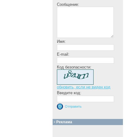
Сообщение:
Имя:
E-mail:
Код безопасности:
обновить, если не виден код
Введите код:
Реклама