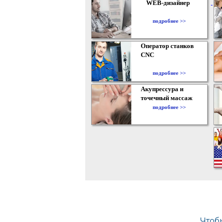
WEB-дизайнер
подробнее >>
Оператор станков
CNC
подробнее >>
Акупрессура и
точечный массаж
подробнее >>