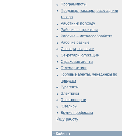
Программисты
Продавцы, кассиры, раскладчики
товара
Работники по уходу
Рабочие – строители
Рабочие – металлообработка
Рабочие разные
Слесари, сварщики
Секретари, служащие
Страховые агенты
Телемаркетинг
Торговые агенты, менеджеры по
продаже
Турагенты
Электрики
Электронщики
Ювелиры
Другие профессии
Ищу работу
Кабинет