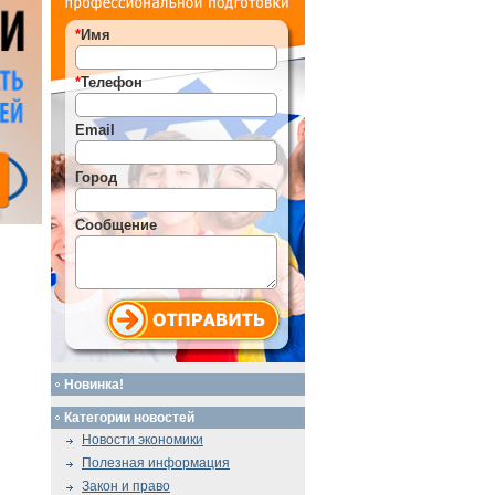
*
Имя
*
Телефон
Email
Город
Сообщение
Новинка!
Категории новостей
Новости экономики
Полезная информация
Закон и право