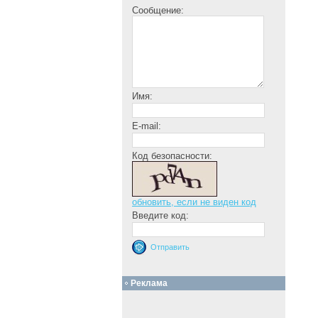
Сообщение:
Имя:
E-mail:
Код безопасности:
обновить, если не виден код
Введите код:
Реклама