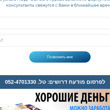
לפרסום מודעת דרושים: טל. 052-4701330