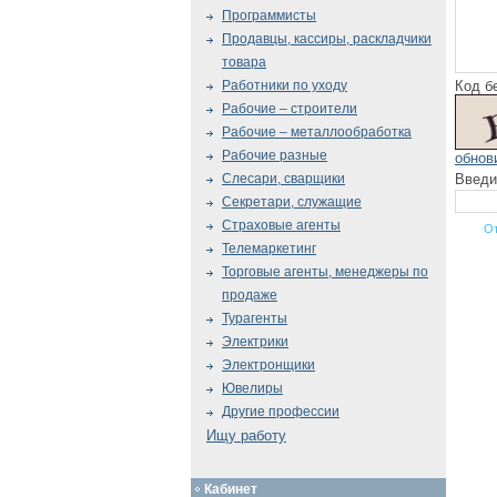
Программисты
Продавцы, кассиры, раскладчики
товара
Код б
Работники по уходу
Рабочие – строители
Рабочие – металлообработка
Рабочие разные
обнов
Введи
Слесари, сварщики
Секретари, служащие
Страховые агенты
Телемаркетинг
Торговые агенты, менеджеры по
продаже
Турагенты
Электрики
Электронщики
Ювелиры
Другие профессии
Ищу работу
Кабинет