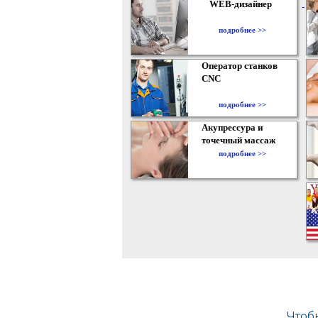
WEB-дизайнер
подробнее >>
Оператор станков
CNC
подробнее >>
Акупрессура и
точечный массаж
подробнее >>