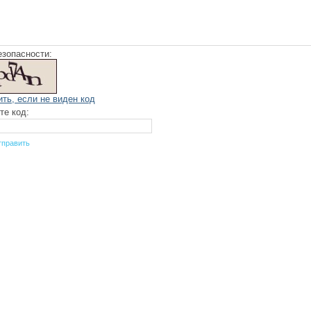
езопасности:
ить, если не виден код
те код: