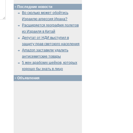
Последние новости
Во сколько может обойтись
Израилю агрессия Ирана?
Расширяется география полетов
из Израиля в Китай
Депутат от НДИ выступил в
защиту прав светского населения
Amazon заставили удалить
антисемитские товары
5 жен арабских шейхов, которых
хорошо бы знать в лицо
Объявления