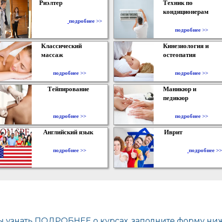
Риэлтер
Техник по
кондиционерам
​
подробнее >>
подробнее >>
Классический
Кинезиология и
массаж
остеопатия
подробнее >>
подробнее >>
Тейпирование
Маникюр и
педикюр
подробнее >>
подробнее >>
Английский язык
Иврит
подробнее >>
подробнее >>