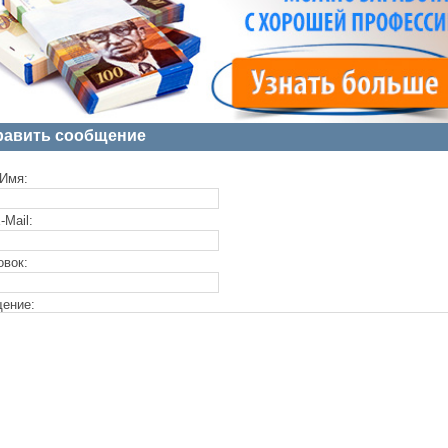
равить сообщение
Имя:
-Mail:
овок:
ение: