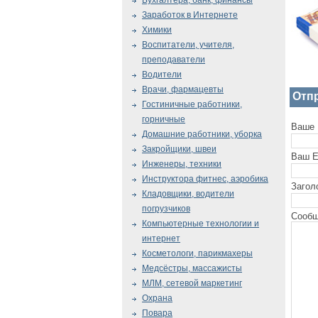
Бухгалтера, банк, финансы
Заработок в Интернете
Химики
Воспитатели, учителя,
преподаватели
Водители
Врачи, фармацевты
Отп
Гостиничные работники,
горничные
Ваше 
Домашние работники, уборка
Закройщики, швеи
Ваш E
Инженеры, техники
Инструктора фитнес, аэробика
Загол
Кладовщики, водители
погрузчиков
Сообщ
Компьютерные технологии и
интернет
Косметологи, парикмахеры
Медсёстры, массажисты
МЛМ, сетевой маркетинг
Охрана
Повара