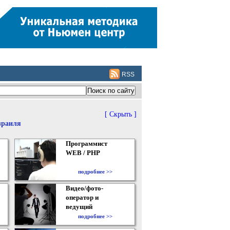
RSS
[ Скрыть ]
зраиля
Программист
WEB / PHP
подробнее >>
Видео/фото-
оператор и
ведущий
подробнее >>