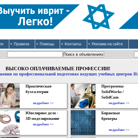
ти
Правила
Помощь
Контакты
Реклама на сайте
ВЫСОКО ОПЛАЧИВАЕМЫЕ ПРОФЕССИИ!
жения по профессиональной подготовке ведущих учебных центров И
Практическая
Программы
бухгалтерия
SolidWorks /
SolidCam
подробнее >>
подробнее >>
Ювелирное дело -
Биржевые
3D моделирование
брокеры
подробнее >>
подробнее >>