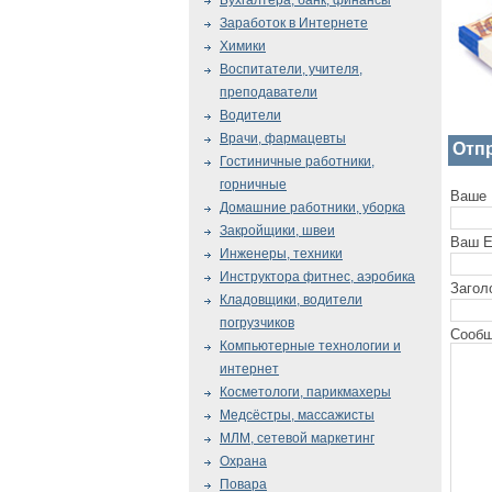
Бухгалтера, банк, финансы
Заработок в Интернете
Химики
Воспитатели, учителя,
преподаватели
Водители
Врачи, фармацевты
Отп
Гостиничные работники,
горничные
Ваше 
Домашние работники, уборка
Закройщики, швеи
Ваш E
Инженеры, техники
Инструктора фитнес, аэробика
Загол
Кладовщики, водители
погрузчиков
Сообщ
Компьютерные технологии и
интернет
Косметологи, парикмахеры
Медсёстры, массажисты
МЛМ, сетевой маркетинг
Охрана
Повара