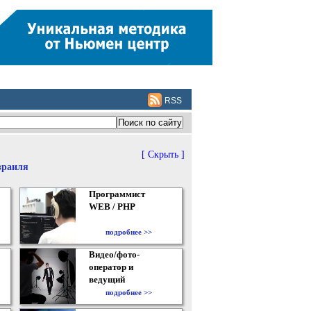
RSS
[ Скрыть ]
зраиля
Программист
WEB / PHP
подробнее >>
Видео/фото-
оператор и
ведущий
подробнее >>