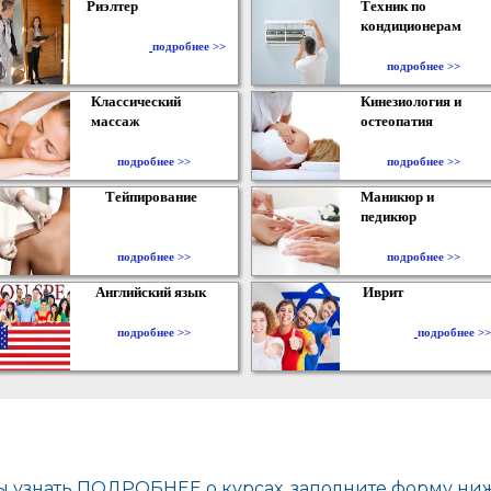
Риэлтер
Техник по
кондиционерам
​
подробнее >>
подробнее >>
Классический
Кинезиология и
массаж
остеопатия
подробнее >>
подробнее >>
Тейпирование
Маникюр и
педикюр
подробнее >>
подробнее >>
Английский язык
Иврит
подробнее >>
подробнее >>