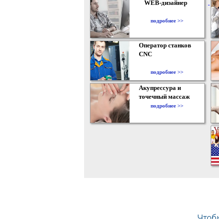
WEB-дизайнер
подробнее >>
Оператор станков
CNC
подробнее >>
Акупрессура и
точечный массаж
подробнее >>