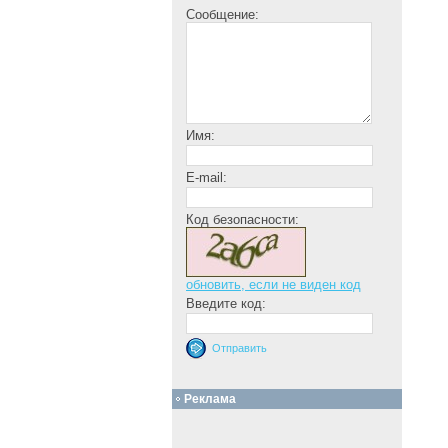
Сообщение:
Имя:
E-mail:
Код безопасности:
обновить, если не виден код
Введите код:
Реклама