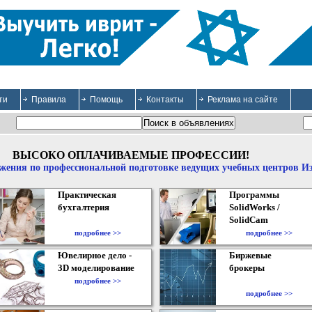
ти
Правила
Помощь
Контакты
Реклама на сайте
ВЫСОКО ОПЛАЧИВАЕМЫЕ ПРОФЕССИИ!
жения по профессиональной подготовке ведущих учебных центров И
Практическая
Программы
бухгалтерия
SolidWorks /
SolidCam
подробнее >>
подробнее >>
Ювелирное дело -
Биржевые
3D моделирование
брокеры
подробнее >>
подробнее >>