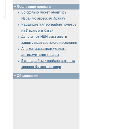
Последние новости
Во сколько может обойтись
Израилю агрессия Ирана?
Расширяется география полетов
из Израиля в Китай
Депутат от НДИ выступил в
защиту прав светского населения
Amazon заставили удалить
антисемитские товары
5 жен арабских шейхов, которых
хорошо бы знать в лицо
Объявления