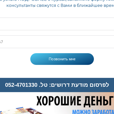
לפרסום מודעת דרושים: טל. 052-4701330