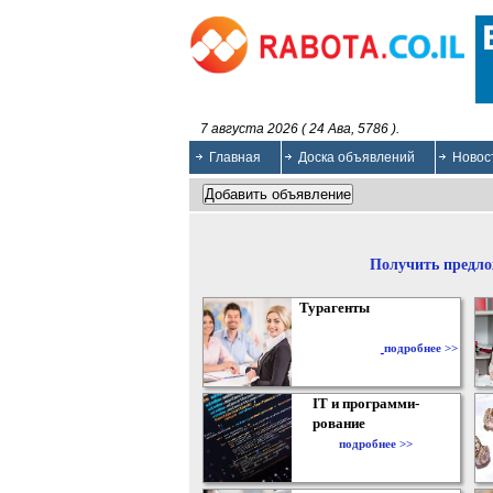
7 августа 2026 ( 24 Ава, 5786 ).
Главная
Доска объявлений
Новос
Получить предло
Турагенты
подробнее >>
IT и программи-
рование
подробнее >>