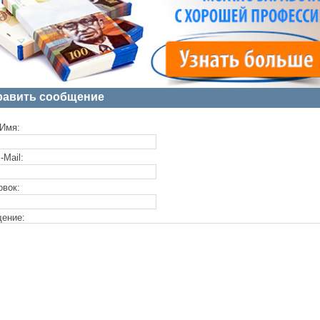
равить сообщение
Имя:
-Mail:
овок:
ение: