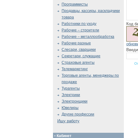
Программисты
Продавцы, кассиры, раскладчики
товара
Код б
Работники по уходу
Рабочие – строители
Рабочие – металлообработка
Рабочие разные
обнов
Введи
Слесари, сварщики
Секретари, служащие
Страховые агенты
Телемаркетинг
Торговые агенты, менеджеры по
продаже
Турагенты
Электрики
Электронщики
Ювелиры
Другие профессии
Ищу работу
Кабинет