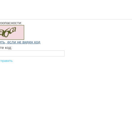
езопасности:
ить, если не виден код
те код: