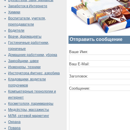
Бухгалтера, банк, финансы
Заработок в Интернете
Химики
Воспитатели, учителя,
преподаватели
Водители
Врачи, фармацевты
Отправить сообщение
Гостиничные работники,
горничные
Ваше Имя:
Домашние работники, уборка
Закройщики, швеи
Ваш E-Mail:
Инженеры, техники
Инструктора фитнес, аэробика
Заголовок:
Кладовщики, водители
погрузчиков
Сообщение:
Компьютерные технологии и
интернет
Косметологи, парикмахеры
Медсёстры, массажисты
МЛМ, сетевой маркетинг
Охрана
Повара