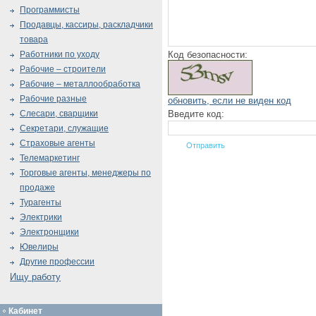
Программисты
Продавцы, кассиры, раскладчики
товара
Код безопасности:
Работники по уходу
Рабочие – строители
Рабочие – металлообработка
Рабочие разные
обновить, если не виден код
Введите код:
Слесари, сварщики
Секретари, служащие
Страховые агенты
Телемаркетинг
Торговые агенты, менеджеры по
продаже
Турагенты
Электрики
Электронщики
Ювелиры
Другие профессии
Ищу работу
Кабинет