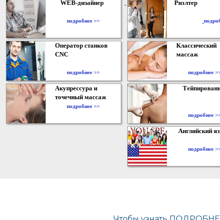
WEB-дизайнер
Риэлтер
​
подробнее >>
подро
Оператор станков
Классический
CNC
массаж
подробнее >>
подробнее >
Акупрессура и
Тейпирован
точечный массаж
подробнее >>
подробнее >
Английский я
подробнее >