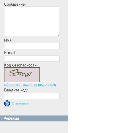
Сообщение:
Имя:
E-mail:
Код безопасности:
обновить, если не виден код
Введите код:
Реклама