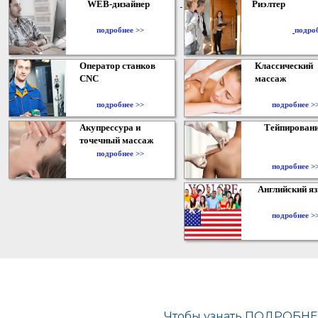
WEB-дизайнер
Риэлтер
​
подробнее >>
подро
Оператор станков
Классический
CNC
массаж
подробнее >>
подробнее >
Акупрессура и
Тейпирован
точечный массаж
подробнее >>
подробнее >
Английский я
подробнее >