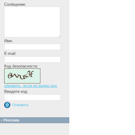
Сообщение:
Имя:
E-mail:
Код безопасности:
обновить, если не виден код
Введите код:
Реклама