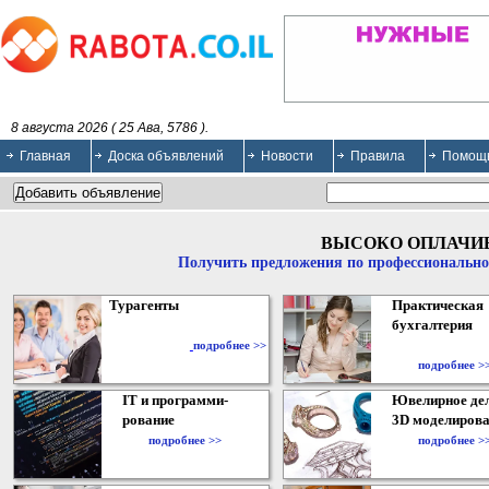
8 августа 2026 ( 25 Ава, 5786 ).
Главная
Доска объявлений
Новости
Правила
Помощ
ВЫСОКО ОПЛАЧИ
Получить предложения по профессионально
Турагенты
Практическая
бухгалтерия
подробнее >>
подробнее >
IT и программи-
Ювелирное дел
рование
3D моделирова
подробнее >>
подробнее >