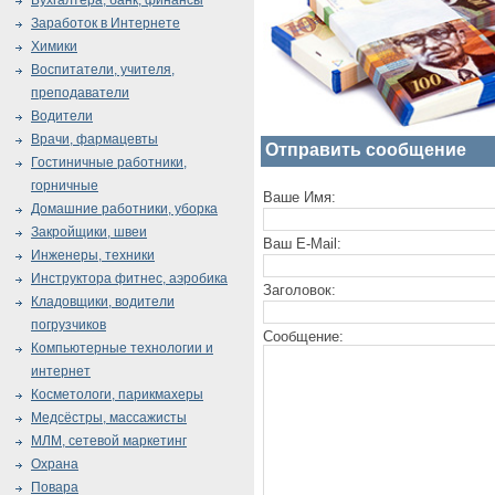
Бухгалтера, банк, финансы
Заработок в Интернете
Химики
Воспитатели, учителя,
преподаватели
Водители
Врачи, фармацевты
Отправить сообщение
Гостиничные работники,
горничные
Ваше Имя:
Домашние работники, уборка
Закройщики, швеи
Ваш E-Mail:
Инженеры, техники
Инструктора фитнес, аэробика
Заголовок:
Кладовщики, водители
погрузчиков
Сообщение:
Компьютерные технологии и
интернет
Косметологи, парикмахеры
Медсёстры, массажисты
МЛМ, сетевой маркетинг
Охрана
Повара