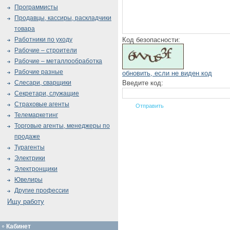
Программисты
Продавцы, кассиры, раскладчики
товара
Код безопасности:
Работники по уходу
Рабочие – строители
Рабочие – металлообработка
Рабочие разные
обновить, если не виден код
Введите код:
Слесари, сварщики
Секретари, служащие
Страховые агенты
Телемаркетинг
Торговые агенты, менеджеры по
продаже
Турагенты
Электрики
Электронщики
Ювелиры
Другие профессии
Ищу работу
Кабинет