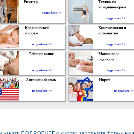
Риэлтер
Техник по
кондиционерам
​
подробнее >>
подробнее >>
Классический
Кинезиология и
массаж
остеопатия
подробнее >>
подробнее >>
Тейпирование
Маникюр и
педикюр
подробнее >>
подробнее >>
Английский язык
Иврит
подробнее >>
подробнее >>