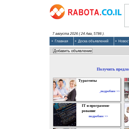
7 августа 2026 ( 24 Ава, 5786 ).
Главная
Доска объявлений
Новос
Получить предло
Турагенты
подробнее >>
IT и программи-
рование
подробнее >>