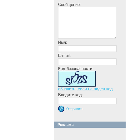
Сообщение:
Имя:
E-mail:
Код безопасности:
обновить, если не виден код
Введите код:
Реклама