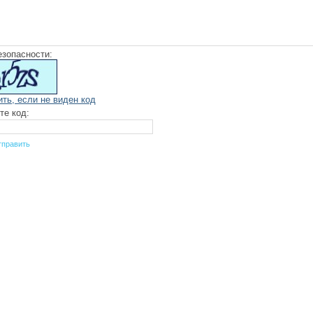
езопасности:
ить, если не виден код
те код: