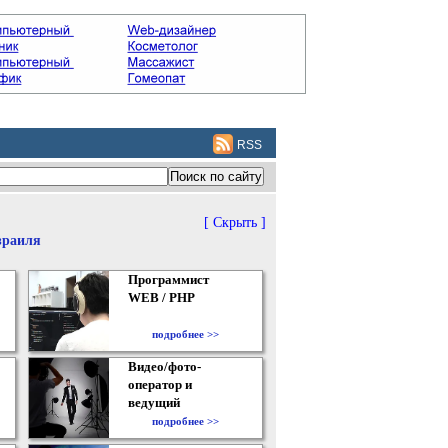
RSS
[ Скрыть ]
зраиля
Программист
WEB / PHP
подробнее >>
Видео/фото-
оператор и
ведущий
подробнее >>