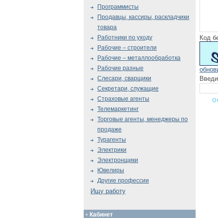
Программисты
Продавцы, кассиры, раскладчики
товара
Код б
Работники по уходу
Рабочие – строители
Рабочие – металлообработка
Рабочие разные
обнов
Введи
Слесари, сварщики
Секретари, служащие
Страховые агенты
Телемаркетинг
Торговые агенты, менеджеры по
продаже
Турагенты
Электрики
Электронщики
Ювелиры
Другие профессии
Ищу работу
Кабинет