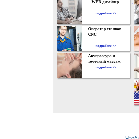
WEB-дизайнер
подробнее >>
Оператор станков
CNC
подробнее >>
Акупрессура и
точечный массаж
подробнее >>