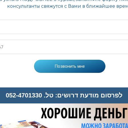
לפרסום מודעת דרושים: טל. 052-4701330