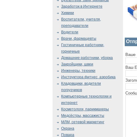
Бухгалтера, банк, финансы
Заработок в Интернете
Химики
Воспитатели, учителя,
преподаватели
Водители
Врачи, фармацевты
Отп
Гостиничные работники,
горничные
Ваше 
Домашние работники, уборка
Закройщики, швеи
Ваш E
Инженеры, техники
Инструктора фитнес, аэробика
Загол
Кладовщики, водители
погрузчиков
Сообщ
Компьютерные технологии и
интернет
Косметологи, парикмахеры
Медсёстры, массажисты
МЛМ, сетевой маркетинг
Охрана
Повара