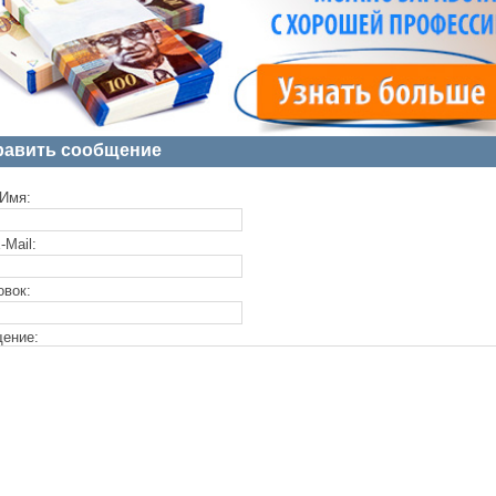
равить сообщение
Имя:
-Mail:
овок:
ение: