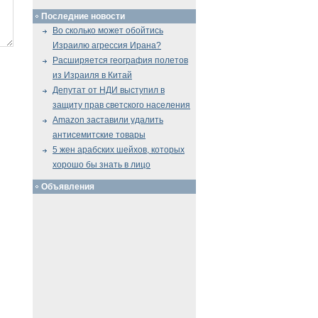
Последние новости
Во сколько может обойтись
Израилю агрессия Ирана?
Расширяется география полетов
из Израиля в Китай
Депутат от НДИ выступил в
защиту прав светского населения
Amazon заставили удалить
антисемитские товары
5 жен арабских шейхов, которых
хорошо бы знать в лицо
Объявления