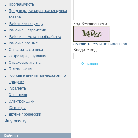
Программисты
Продавцы, кассиры, раскладчики
товара
Код безопасности:
Работники по уходу
Рабочие – строители
Рабочие – металлообработка
Рабочие разные
обновить, если не виден код
Введите код:
Слесари, сварщики
Секретари, служащие
Страховые агенты
Телемаркетинг
Торговые агенты, менеджеры по
продаже
Турагенты
Электрики
Электронщики
Ювелиры
Другие профессии
Ищу работу
Кабинет