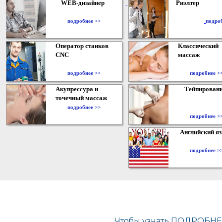
WEB-дизайнер
Риэлтер
​
подробнее >>
подро
Оператор станков
Классический
CNC
массаж
подробнее >>
подробнее >
Акупрессура и
Тейпирован
точечный массаж
подробнее >>
подробнее >
Английский я
подробнее >