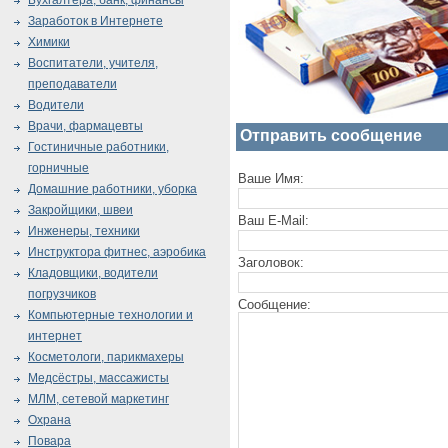
Бухгалтера, банк, финансы
Заработок в Интернете
Химики
Воспитатели, учителя,
преподаватели
Водители
Врачи, фармацевты
Отправить сообщение
Гостиничные работники,
горничные
Ваше Имя:
Домашние работники, уборка
Закройщики, швеи
Ваш E-Mail:
Инженеры, техники
Инструктора фитнес, аэробика
Заголовок:
Кладовщики, водители
погрузчиков
Сообщение:
Компьютерные технологии и
интернет
Косметологи, парикмахеры
Медсёстры, массажисты
МЛМ, сетевой маркетинг
Охрана
Повара