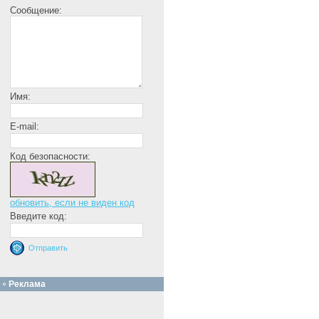
Сообщение:
Имя:
E-mail:
Код безопасности:
обновить, если не виден код
Введите код:
Реклама