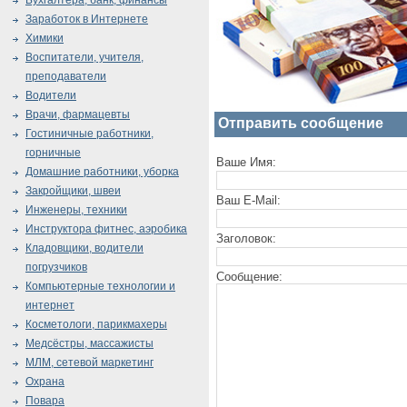
Бухгалтера, банк, финансы
Заработок в Интернете
Химики
Воспитатели, учителя,
преподаватели
Водители
Врачи, фармацевты
Отправить сообщение
Гостиничные работники,
горничные
Ваше Имя:
Домашние работники, уборка
Закройщики, швеи
Ваш E-Mail:
Инженеры, техники
Инструктора фитнес, аэробика
Заголовок:
Кладовщики, водители
погрузчиков
Сообщение:
Компьютерные технологии и
интернет
Косметологи, парикмахеры
Медсёстры, массажисты
МЛМ, сетевой маркетинг
Охрана
Повара