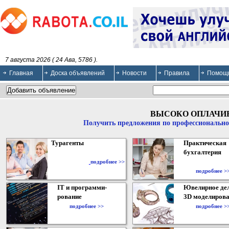
7 августа 2026 ( 24 Ава, 5786 ).
Главная
Доска объявлений
Новости
Правила
Помощ
ВЫСОКО ОПЛАЧИ
Получить предложения по профессионально
Турагенты
Практическая
бухгалтерия
подробнее >>
подробнее >
IT и программи-
Ювелирное дел
рование
3D моделирова
подробнее >>
подробнее >