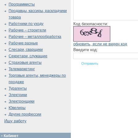
Программисты
Продавцы, кассиры, раскладчики
товара
Код безопасности:
Работники по уходу
Рабочие – строители
Рабочие – металлообработка
Рабочие разные
обновить, если не виден код
Введите код:
Слесари, сварщики
Секретари, служащие
Страховые агенты
Телемаркетинг
Торговые агенты, менеджеры по
продаже
Турагенты
Электрики
Электронщики
Ювелиры
Другие профессии
Ищу работу
Кабинет