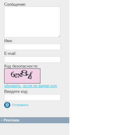
Сообщение:
Имя:
E-mail:
Код безопасности:
обновить, если не виден код
Введите код:
Реклама