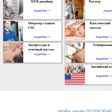
WEB-дизайнер
Риэлтер
​
подробнее >>
подро
Оператор станков
Классический
CNC
массаж
подробнее >>
подробнее >
Акупрессура и
Тейпирован
точечный массаж
подробнее >>
подробнее >
Английский я
подробнее >