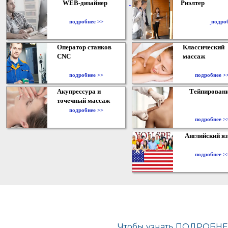
WEB-дизайнер
Риэлтер
​
подробнее >>
подро
Оператор станков
Классический
CNC
массаж
подробнее >>
подробнее >
Акупрессура и
Тейпирован
точечный массаж
подробнее >>
подробнее >
Английский я
подробнее >