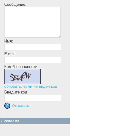
Сообщение:
Имя:
E-mail:
Код безопасности:
обновить, если не виден код
Введите код:
Реклама