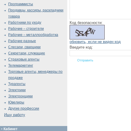
Программисты
Продавцы, кассиры, раскладчики
товара
Код безопасности:
Работники по уходу
Рабочие – строители
Рабочие – металлообработка
Рабочие разные
обновить, если не виден код
Введите код:
Слесари, сварщики
Секретари, служащие
Страховые агенты
Телемаркетинг
Торговые агенты, менеджеры по
продаже
Турагенты
Электрики
Электронщики
Ювелиры
Другие профессии
Ищу работу
Кабинет