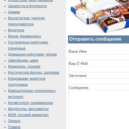
Бухгалтера, банк, финансы
Заработок в Интернете
Химики
Воспитатели, учителя,
преподаватели
Водители
Врачи, фармацевты
Отправить сообщение
Гостиничные работники,
горничные
Ваше Имя:
Домашние работники, уборка
Закройщики, швеи
Ваш E-Mail:
Инженеры, техники
Инструктора фитнес, аэробика
Заголовок:
Кладовщики, водители
погрузчиков
Сообщение:
Компьютерные технологии и
интернет
Косметологи, парикмахеры
Медсёстры, массажисты
МЛМ, сетевой маркетинг
Охрана
Повара