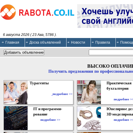
6 августа 2026 ( 23 Ава, 5786 ).
Главная
Доска объявлений
Новости
Правила
Помощ
ВЫСОКО ОПЛАЧИ
Получить предложения по профессионально
Турагенты
Практическая
бухгалтерия
подробнее >>
подробнее >
IT и программи-
Ювелирное дел
рование
3D моделирова
подробнее >>
подробнее >