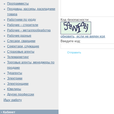
Программисты
Продавцы, кассиры, раскладчики
товара
Код безопасности:
Работники по уходу
Рабочие – строители
Рабочие – металлообработка
Рабочие разные
обновить, если не виден код
Введите код:
Слесари, сварщики
Секретари, служащие
Страховые агенты
Телемаркетинг
Торговые агенты, менеджеры по
продаже
Турагенты
Электрики
Электронщики
Ювелиры
Другие профессии
Ищу работу
Кабинет