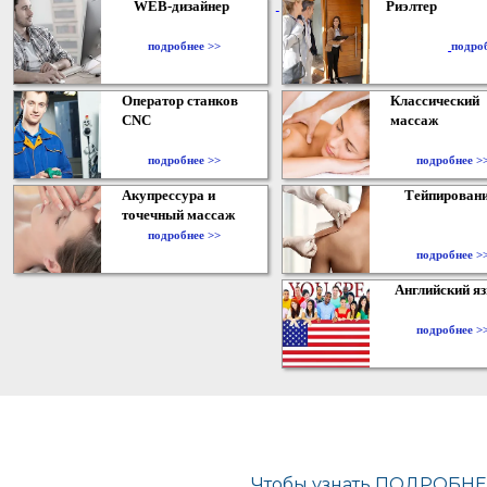
WEB-дизайнер
Риэлтер
​
подробнее >>
подро
Оператор станков
Классический
CNC
массаж
подробнее >>
подробнее >
Акупрессура и
Тейпирован
точечный массаж
подробнее >>
подробнее >
Английский я
подробнее >