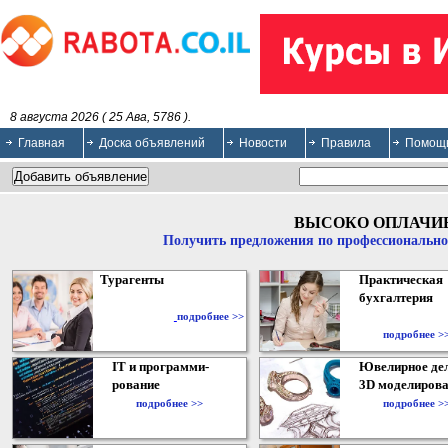
8 августа 2026 ( 25 Ава, 5786 ).
Главная
Доска объявлений
Новости
Правила
Помощ
ВЫСОКО ОПЛАЧИ
Получить предложения по профессионально
Турагенты
Практическая
бухгалтерия
подробнее >>
подробнее >
IT и программи-
Ювелирное дел
рование
3D моделирова
подробнее >>
подробнее >