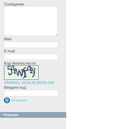
Сообщение:
Имя:
E-mail:
Код безопасности:
обновить, если не виден код
Введите код:
Реклама