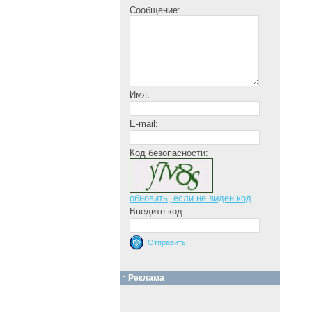
Сообщение:
Имя:
E-mail:
Код безопасности:
обновить, если не виден код
Введите код:
Реклама