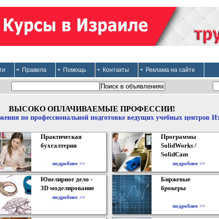
ти
Правила
Помощь
Контакты
Реклама на сайте
ВЫСОКО ОПЛАЧИВАЕМЫЕ ПРОФЕССИИ!
жения по профессиональной подготовке ведущих учебных центров И
Практическая
Программы
бухгалтерия
SolidWorks /
SolidCam
подробнее >>
подробнее >>
Ювелирное дело -
Биржевые
3D моделирование
брокеры
подробнее >>
подробнее >>