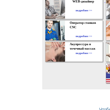
WEB-дизайнер
подробнее >>
Оператор станков
CNC
подробнее >>
Акупрессура и
точечный массаж
подробнее >>