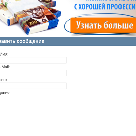
равить сообщение
Имя:
-Mail:
овок:
ение: