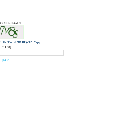
езопасности:
ить, если не виден код
те код: