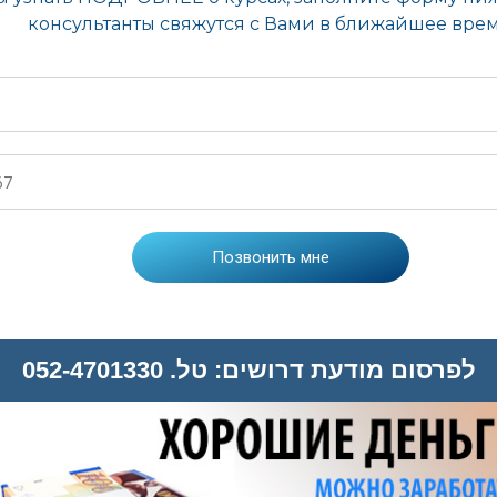
לפרסום מודעת דרושים: טל. 052-4701330