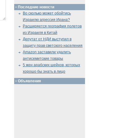
Последние новости
Во сколько может обойтись
Израилю агрессия Ирана?
Расширяется география полетов
из Израиля в Китай
Депутат от НДИ выступил в
защиту прав светского населения
Amazon заставили удалить
антисемитские товары
5 жен арабских шейхов, которых
хорошо бы знать в лицо
Объявления