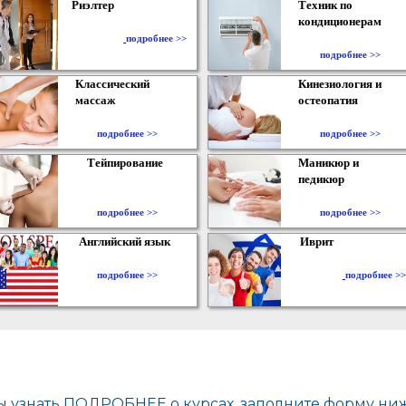
Риэлтер
Техник по
кондиционерам
​
подробнее >>
подробнее >>
Классический
Кинезиология и
массаж
остеопатия
подробнее >>
подробнее >>
Тейпирование
Маникюр и
педикюр
подробнее >>
подробнее >>
Английский язык
Иврит
подробнее >>
подробнее >>