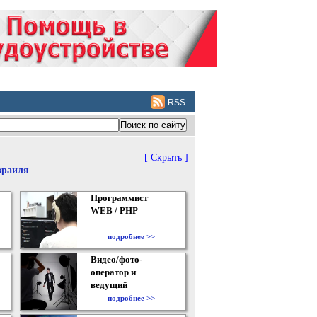
RSS
[ Скрыть ]
зраиля
Программист
WEB / PHP
подробнее >>
Видео/фото-
оператор и
ведущий
подробнее >>