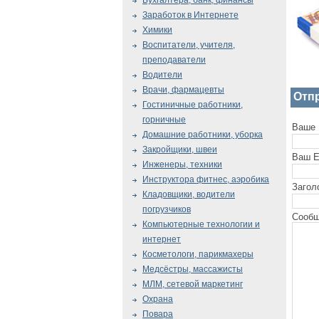
Бухгалтера, банк, финансы
Заработок в Интернете
Химики
Воспитатели, учителя,
преподаватели
Водители
Врачи, фармацевты
Отп
Гостиничные работники,
горничные
Ваше 
Домашние работники, уборка
Закройщики, швеи
Ваш E
Инженеры, техники
Инструктора фитнес, аэробика
Загол
Кладовщики, водители
погрузчиков
Сообщ
Компьютерные технологии и
интернет
Косметологи, парикмахеры
Медсёстры, массажисты
МЛМ, сетевой маркетинг
Охрана
Повара