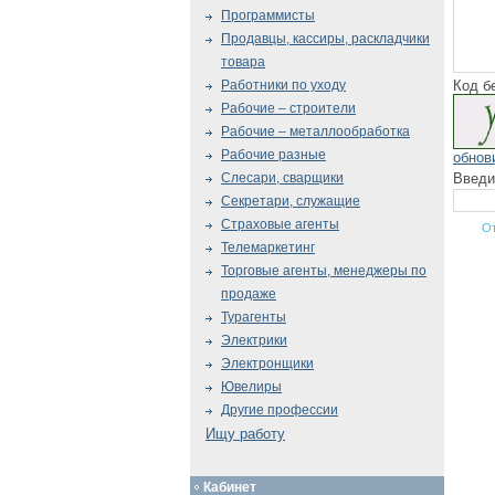
Программисты
Продавцы, кассиры, раскладчики
товара
Код б
Работники по уходу
Рабочие – строители
Рабочие – металлообработка
Рабочие разные
обнов
Введи
Слесари, сварщики
Секретари, служащие
Страховые агенты
Телемаркетинг
Торговые агенты, менеджеры по
продаже
Турагенты
Электрики
Электронщики
Ювелиры
Другие профессии
Ищу работу
Кабинет