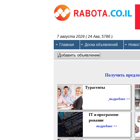
7 августа 2026 ( 24 Ава, 5786 ).
Главная
Доска объявлений
Новос
Получить предло
Турагенты
подробнее >>
IT и программи-
рование
подробнее >>