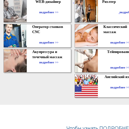
WEB-дизайнер
Риэлтер
​
подробнее >>
подро
Оператор станков
Классический
CNC
массаж
подробнее >>
подробнее >
Акупрессура и
Тейпирован
точечный массаж
подробнее >>
подробнее >
Английский я
подробнее >