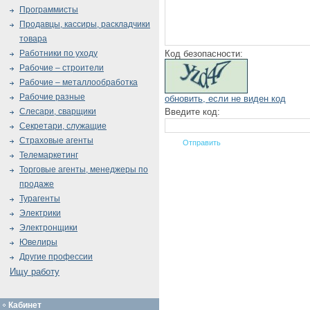
Программисты
Продавцы, кассиры, раскладчики
товара
Код безопасности:
Работники по уходу
Рабочие – строители
Рабочие – металлообработка
Рабочие разные
обновить, если не виден код
Введите код:
Слесари, сварщики
Секретари, служащие
Страховые агенты
Телемаркетинг
Торговые агенты, менеджеры по
продаже
Турагенты
Электрики
Электронщики
Ювелиры
Другие профессии
Ищу работу
Кабинет