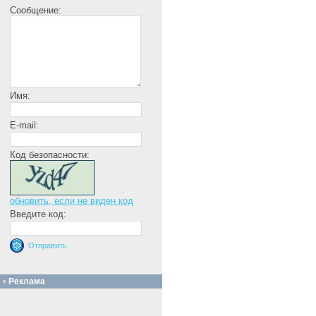
Сообщение:
Имя:
E-mail:
Код безопасности:
обновить, если не виден код
Введите код:
Реклама