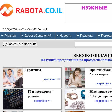
7 августа 2026 ( 24 Ава, 5786 ).
Главная
Доска объявлений
Новости
Правила
Помощ
ВЫСОКО ОПЛАЧИ
Получить предложения по профессионально
Турагенты
Практическая
бухгалтерия
подробнее >>
подробнее >
IT и программи-
Ювелирное дел
рование
3D моделирова
подробнее >>
подробнее >