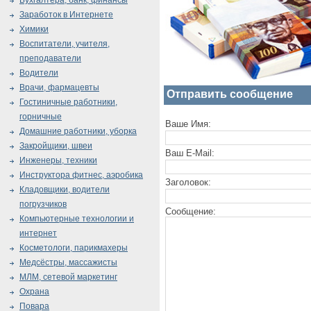
Бухгалтера, банк, финансы
Заработок в Интернете
Химики
Воспитатели, учителя,
преподаватели
Водители
Врачи, фармацевты
Отправить сообщение
Гостиничные работники,
горничные
Ваше Имя:
Домашние работники, уборка
Закройщики, швеи
Ваш E-Mail:
Инженеры, техники
Инструктора фитнес, аэробика
Заголовок:
Кладовщики, водители
погрузчиков
Сообщение:
Компьютерные технологии и
интернет
Косметологи, парикмахеры
Медсёстры, массажисты
МЛМ, сетевой маркетинг
Охрана
Повара