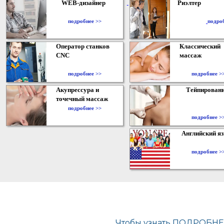
WEB-дизайнер
Риэлтер
​
подробнее >>
подро
Оператор станков
Классический
CNC
массаж
подробнее >>
подробнее >
Акупрессура и
Тейпирован
точечный массаж
подробнее >>
подробнее >
Английский я
подробнее >