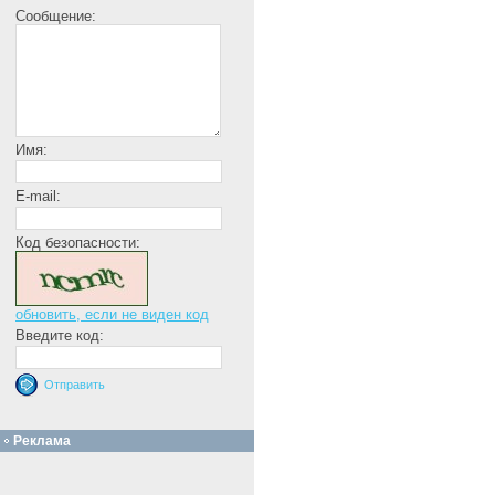
Сообщение:
Имя:
E-mail:
Код безопасности:
обновить, если не виден код
Введите код:
Реклама