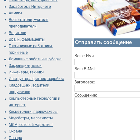
Бухгалтера, банк, финансы
Заработок в Интернете
Химики
Воспитатели, учителя,
преподаватели
Водители
Врачи, фармацевты
Отправить сообщение
Гостиничные работники,
горничные
Ваше Имя:
Домашние работники, уборка
Закройщики, швеи
Ваш E-Mail:
Инженеры, техники
Инструктора фитнес, аэробика
Заголовок:
Кладовщики, водители
погрузчиков
Сообщение:
Компьютерные технологии и
интернет
Косметологи, парикмахеры
Медсёстры, массажисты
МЛМ, сетевой маркетинг
Охрана
Повара