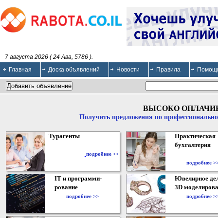
7 августа 2026 ( 24 Ава, 5786 ).
Главная
Доска объявлений
Новости
Правила
Помощ
ВЫСОКО ОПЛАЧИ
Получить предложения по профессионально
Турагенты
Практическая
бухгалтерия
подробнее >>
подробнее >
IT и программи-
Ювелирное дел
рование
3D моделирова
подробнее >>
подробнее >