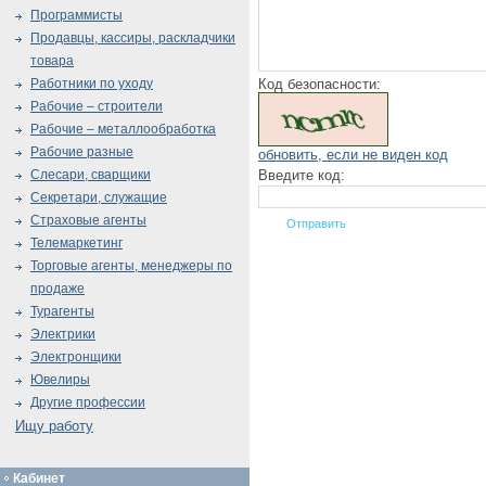
Программисты
Продавцы, кассиры, раскладчики
товара
Код безопасности:
Работники по уходу
Рабочие – строители
Рабочие – металлообработка
Рабочие разные
обновить, если не виден код
Введите код:
Слесари, сварщики
Секретари, служащие
Страховые агенты
Телемаркетинг
Торговые агенты, менеджеры по
продаже
Турагенты
Электрики
Электронщики
Ювелиры
Другие профессии
Ищу работу
Кабинет