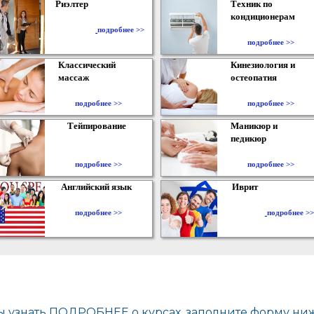
Риэлтер
Техник по
кондиционерам
​
подробнее >>
подробнее >>
Классический
Кинезиология и
массаж
остеопатия
подробнее >>
подробнее >>
Тейпирование
Маникюр и
педикюр
подробнее >>
подробнее >>
Английский язык
Иврит
подробнее >>
подробнее >>