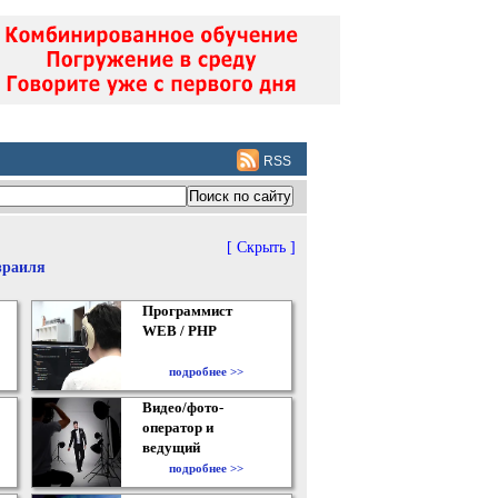
RSS
[ Скрыть ]
зраиля
Программист
WEB / PHP
подробнее >>
Видео/фото-
оператор и
ведущий
подробнее >>