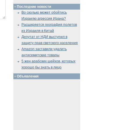
Последние новости
Во сколько может обойтись
Израилю агрессия Ирана?
Расширяется география полетов
из Израиля в Китай
Депутат от НДИ выступил в
защиту прав светского населения
Amazon заставили удалить
антисемитские товары
5 жен арабских шейхов, которых
хорошо бы знать в лицо
Объявления