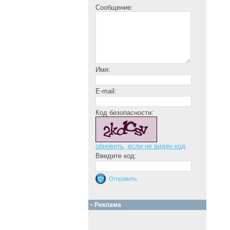
Сообщение:
Имя:
E-mail:
Код безопасности:
обновить, если не виден код
Введите код:
Реклама