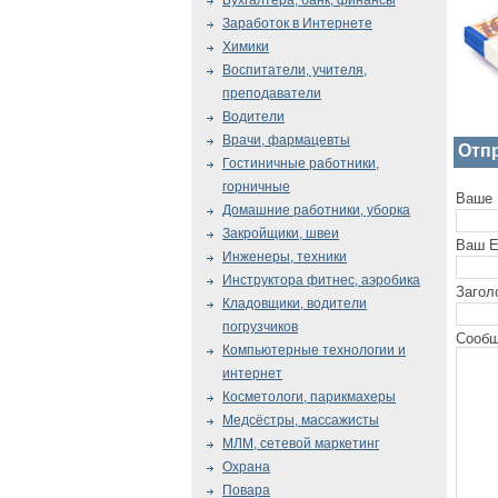
Бухгалтера, банк, финансы
Заработок в Интернете
Химики
Воспитатели, учителя,
преподаватели
Водители
Врачи, фармацевты
Отп
Гостиничные работники,
горничные
Ваше 
Домашние работники, уборка
Закройщики, швеи
Ваш E
Инженеры, техники
Инструктора фитнес, аэробика
Загол
Кладовщики, водители
погрузчиков
Сообщ
Компьютерные технологии и
интернет
Косметологи, парикмахеры
Медсёстры, массажисты
МЛМ, сетевой маркетинг
Охрана
Повара