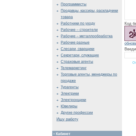
Программисты
Продавцы, кассиры, раскладчики
товара
Код б
Работники по уходу
Рабочие – строители
Рабочие – металлообработка
Рабочие разные
обнов
Введи
Слесари, сварщики
Секретари, служащие
Страховые агенты
Телемаркетинг
Торговые агенты, менеджеры по
продаже
Турагенты
Электрики
Электронщики
Ювелиры
Другие профессии
Ищу работу
Кабинет