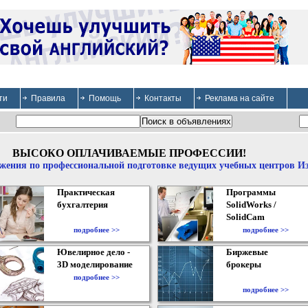
ти
Правила
Помощь
Контакты
Реклама на сайте
ВЫСОКО ОПЛАЧИВАЕМЫЕ ПРОФЕССИИ!
жения по профессиональной подготовке ведущих учебных центров И
Практическая
Программы
бухгалтерия
SolidWorks /
SolidCam
подробнее >>
подробнее >>
Ювелирное дело -
Биржевые
3D моделирование
брокеры
подробнее >>
подробнее >>