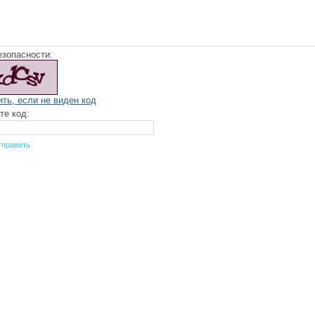
езопасности:
ить, если не виден код
те код: