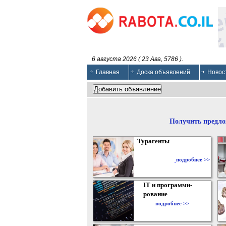
6 августа 2026 ( 23 Ава, 5786 ).
Главная
Доска объявлений
Новос
Получить предло
Турагенты
подробнее >>
IT и программи-
рование
подробнее >>