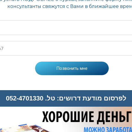
לפרסום מודעת דרושים: טל. 052-4701330