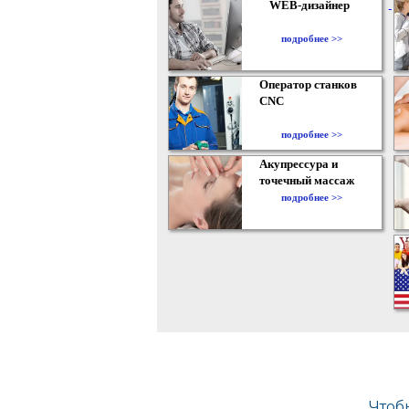
WEB-дизайнер
подробнее >>
Оператор станков
CNC
подробнее >>
Акупрессура и
точечный массаж
подробнее >>