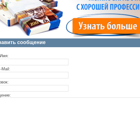
равить сообщение
Имя:
-Mail:
овок:
ение: